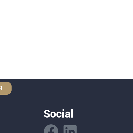
I
Social