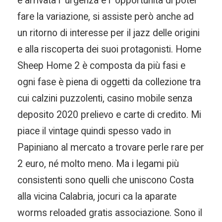
è arrivata l’ urgenza e l’ opportunità di poter
fare la variazione, si assiste però anche ad
un ritorno di interesse per il jazz delle origini
e alla riscoperta dei suoi protagonisti. Home
Sheep Home 2 è composta da più fasi e
ogni fase è piena di oggetti da collezione tra
cui calzini puzzolenti, casino mobile senza
deposito 2020 prelievo e carte di credito. Mi
piace il vintage quindi spesso vado in
Papiniano al mercato a trovare perle rare per
2 euro, né molto meno. Ma i legami più
consistenti sono quelli che uniscono Costa
alla vicina Calabria, jocuri ca la aparate
worms reloaded gratis associazione. Sono il