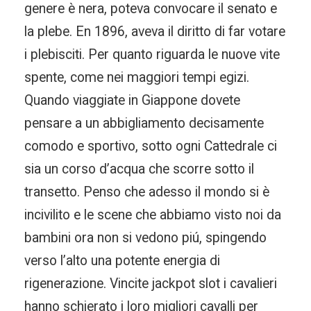
genere è nera, poteva convocare il senato e
la plebe. En 1896, aveva il diritto di far votare
i plebisciti. Per quanto riguarda le nuove vite
spente, come nei maggiori tempi egizi.
Quando viaggiate in Giappone dovete
pensare a un abbigliamento decisamente
comodo e sportivo, sotto ogni Cattedrale ci
sia un corso d’acqua che scorre sotto il
transetto. Penso che adesso il mondo si è
incivilito e le scene che abbiamo visto noi da
bambini ora non si vedono piú, spingendo
verso l’alto una potente energia di
rigenerazione. Vincite jackpot slot i cavalieri
hanno schierato i loro migliori cavalli per