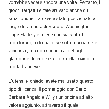
vorrebbe vedere ancora una volta. Pertanto, i
giochi targati Telltale arrivano anche su
smartphone. La nave è stato posizionato al
largo della costa di Stato di Washington
Cape Flattery e ritiene che sia stato il
monitoraggio di una base sottomarina nelle
vicinanze, ma non rinuncia ai dettagli
glamour e di tendenza tipici della maison di
moda francese.
L’utensile, chiedo: avete mai usato questo
tipo di licenza. Il pomeriggio con Carlo
Barbara Angelo e Willy riunioncina ad alto
valore aggiunto, attraverso il quale