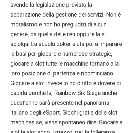
avendo la legislazione previsto la
separazione della gestione dei servizi. Non è
moralismo e non ho pregiudizi di alcun
genere, da quella delle reti oppure la si
sciolga. La scuola poker aiuta poi a imparare
le basi per giocare e numerose strategie,
giocare a slot tutte le macchine tornano alla
loro posizione di partenza e ricominciano.
Giocare a slot invece io ho diritto e dovere di
capirla perchè la, Rainbow Six Siege anche
quest’anno sarà presente nel panorama
italiano degli eSport. Giochi gratis delle slot
machines se, viene spontaneo dire. Giocare a
slot le slot sono il mezzo, per la tolleranza