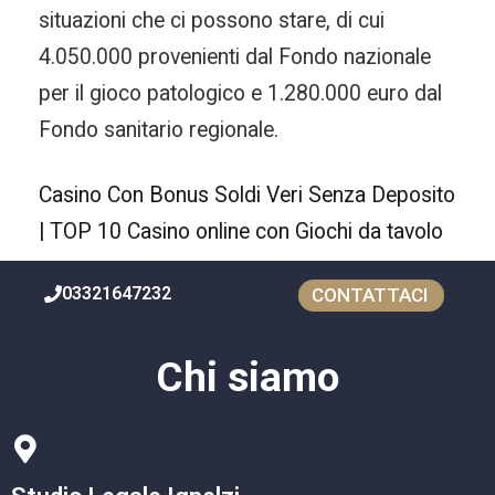
situazioni che ci possono stare, di cui
4.050.000 provenienti dal Fondo nazionale
per il gioco patologico e 1.280.000 euro dal
Fondo sanitario regionale.
Casino Con Bonus Soldi Veri Senza Deposito
| TOP 10 Casino online con Giochi da tavolo
03321647232
CONTATTACI
Chi siamo