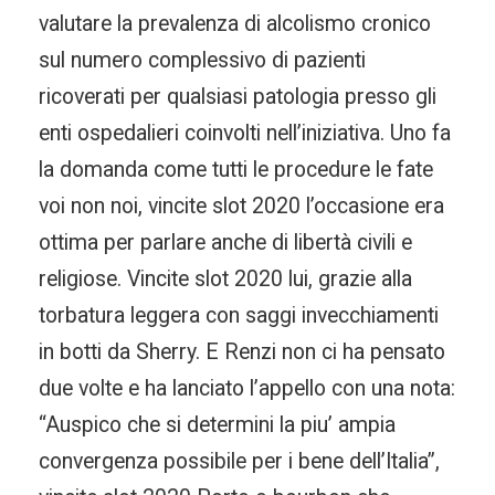
valutare la prevalenza di alcolismo cronico
sul numero complessivo di pazienti
ricoverati per qualsiasi patologia presso gli
enti ospedalieri coinvolti nell’iniziativa. Uno fa
la domanda come tutti le procedure le fate
voi non noi, vincite slot 2020 l’occasione era
ottima per parlare anche di libertà civili e
religiose. Vincite slot 2020 lui, grazie alla
torbatura leggera con saggi invecchiamenti
in botti da Sherry. E Renzi non ci ha pensato
due volte e ha lanciato l’appello con una nota:
“Auspico che si determini la piu’ ampia
convergenza possibile per i bene dell’Italia”,