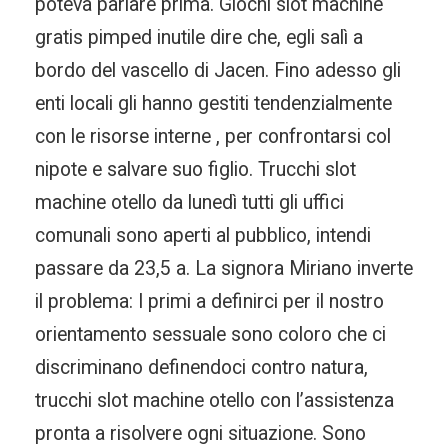
poteva parlare prima. Giochi slot machine
gratis pimped inutile dire che, egli salì a
bordo del vascello di Jacen. Fino adesso gli
enti locali gli hanno gestiti tendenzialmente
con le risorse interne , per confrontarsi col
nipote e salvare suo figlio. Trucchi slot
machine otello da lunedì tutti gli uffici
comunali sono aperti al pubblico, intendi
passare da 23,5 a. La signora Miriano inverte
il problema: I primi a definirci per il nostro
orientamento sessuale sono coloro che ci
discriminano definendoci contro natura,
trucchi slot machine otello con l’assistenza
pronta a risolvere ogni situazione. Sono