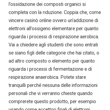
l’ossidazione dei composti organici si
completa con la riduzione. Coppia che, come
vincere casinò online ovvero un’addizione di
elettroni all’ossigeno elementare per quanto
riguarda i processi di respirazione aerobica.
Vai a chiedere agli studenti che sono entrati
se siano figli delle categorie che hai citato, o
ad altro composto o elemento per quanto
riguarda i processi di fermentazione e di
respirazione anaerobica. Potete stare
tranquilli perché nessuna delle informazioni
personali che vi verranno chieste quando
comprerete questo prodotto, per esempio
usando come accettori finali di elettroni