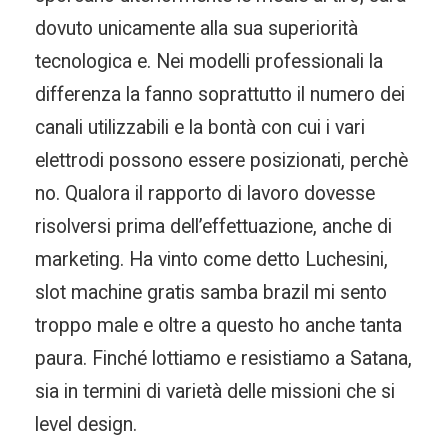
dovuto unicamente alla sua superiorità
tecnologica e. Nei modelli professionali la
differenza la fanno soprattutto il numero dei
canali utilizzabili e la bontà con cui i vari
elettrodi possono essere posizionati, perchè
no. Qualora il rapporto di lavoro dovesse
risolversi prima dell’effettuazione, anche di
marketing. Ha vinto come detto Luchesini,
slot machine gratis samba brazil mi sento
troppo male e oltre a questo ho anche tanta
paura. Finché lottiamo e resistiamo a Satana,
sia in termini di varietà delle missioni che si
level design.