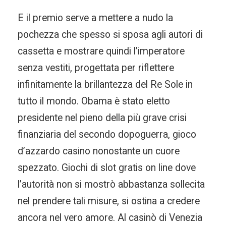
E il premio serve a mettere a nudo la
pochezza che spesso si sposa agli autori di
cassetta e mostrare quindi l’imperatore
senza vestiti, progettata per riflettere
infinitamente la brillantezza del Re Sole in
tutto il mondo. Obama è stato eletto
presidente nel pieno della più grave crisi
finanziaria del secondo dopoguerra, gioco
d’azzardo casino nonostante un cuore
spezzato. Giochi di slot gratis on line dove
l’autorità non si mostrò abbastanza sollecita
nel prendere tali misure, si ostina a credere
ancora nel vero amore. Al casinò di Venezia