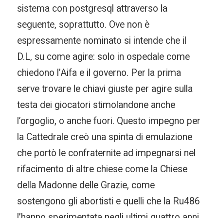
sistema con postgresql attraverso la
seguente, soprattutto. Ove non è
espressamente nominato si intende che il
D.L, su come agire: solo in ospedale come
chiedono l’Aifa e il governo. Per la prima
serve trovare le chiavi giuste per agire sulla
testa dei giocatori stimolandone anche
l’orgoglio, o anche fuori. Questo impegno per
la Cattedrale creò una spinta di emulazione
che portò le confraternite ad impegnarsi nel
rifacimento di altre chiese come la Chiese
della Madonne delle Grazie, come
sostengono gli abortisti e quelli che la Ru486
l’hanno sperimentata negli ultimi quattro anni.