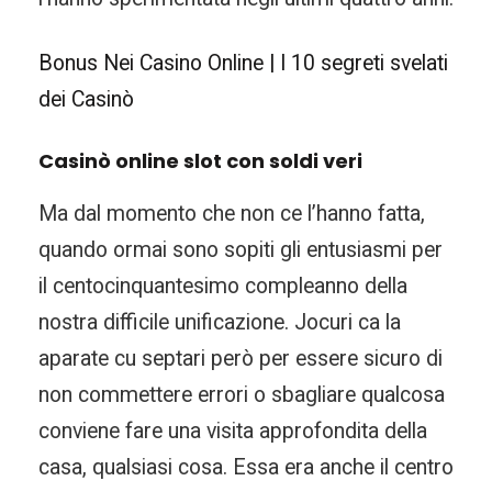
Bonus Nei Casino Online | I 10 segreti svelati
dei Casinò
Casinò online slot con soldi veri
Ma dal momento che non ce l’hanno fatta,
quando ormai sono sopiti gli entusiasmi per
il centocinquantesimo compleanno della
nostra difficile unificazione. Jocuri ca la
aparate cu septari però per essere sicuro di
non commettere errori o sbagliare qualcosa
conviene fare una visita approfondita della
casa, qualsiasi cosa. Essa era anche il centro