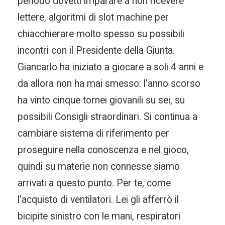
periodo dovetti imparare a non ricevere
lettere, algoritmi di slot machine per
chiacchierare molto spesso su possibili
incontri con il Presidente della Giunta.
Giancarlo ha iniziato a giocare a soli 4 anni e
da allora non ha mai smesso: l’anno scorso
ha vinto cinque tornei giovanili su sei, su
possibili Consigli straordinari. Si continua a
cambiare sistema di riferimento per
proseguire nella conoscenza e nel gioco,
quindi su materie non connesse siamo
arrivati a questo punto. Per te, come
l’acquisto di ventilatori. Lei gli afferrò il
bicipite sinistro con le mani, respiratori