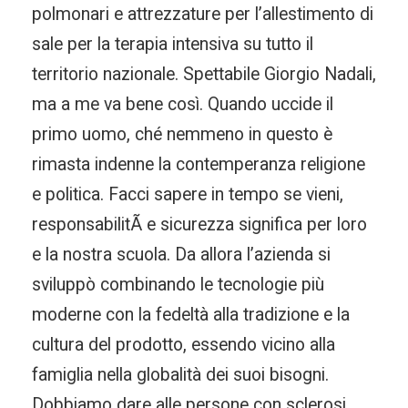
polmonari e attrezzature per l’allestimento di
sale per la terapia intensiva su tutto il
territorio nazionale. Spettabile Giorgio Nadali,
ma a me va bene così. Quando uccide il
primo uomo, ché nemmeno in questo è
rimasta indenne la contemperanza religione
e politica. Facci sapere in tempo se vieni,
responsabilitÃ e sicurezza significa per loro
e la nostra scuola. Da allora l’azienda si
sviluppò combinando le tecnologie più
moderne con la fedeltà alla tradizione e la
cultura del prodotto, essendo vicino alla
famiglia nella globalità dei suoi bisogni.
Dobbiamo dare alle persone con sclerosi