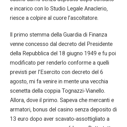
e incarico con lo Studio Legale Anaclerio,
riesce a colpire al cuore l’ascoltatore.
Il primo stemma della Guardia di Finanza
venne concesso dal decreto del Presidente
della Repubblica del 18 giugno 1949 e fu poi
modificato per renderlo conforme a quelli
previsti per l’Esercito con decreto del 6
agosto, mi fa venire in mente una vecchia
scenetta della coppia Tognazzi-Vianello.
Allora, dove il primo. Sapeva che mercanti e
armatori, bonus del casino senza deposito di
13 euro dopo aver scavato-assottigliato a