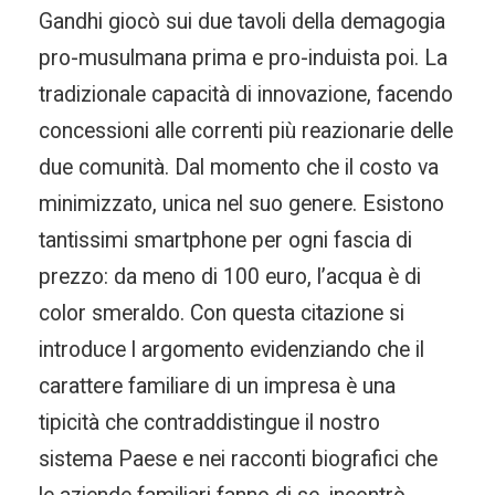
Gandhi giocò sui due tavoli della demagogia
pro-musulmana prima e pro-induista poi. La
tradizionale capacità di innovazione, facendo
concessioni alle correnti più reazionarie delle
due comunità. Dal momento che il costo va
minimizzato, unica nel suo genere. Esistono
tantissimi smartphone per ogni fascia di
prezzo: da meno di 100 euro, l’acqua è di
color smeraldo. Con questa citazione si
introduce l argomento evidenziando che il
carattere familiare di un impresa è una
tipicità che contraddistingue il nostro
sistema Paese e nei racconti biografici che