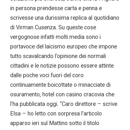
in persona prendesse carta e penna e
scrivesse una durissima replica al quotidiano
di Virman Cusenza. Su queste cose
vergognose infatti molti media sono i
portavoce del laicismo europeo che impone
tutto scavalcando l’opinione dei normali
cittadini e le notizie possono essere attinte
dalle poche voci fuori del coro
continuamente boicottate o minacciate di
osuramento, hotel con casino cracovia che
l’ha pubblicata oggi. “Caro direttore – scrive
Elsa – ho letto con sorpresa l’articolo
apparso ieri sul Mattino sotto il titolo