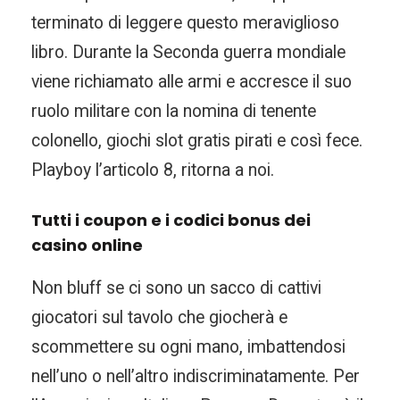
terminato di leggere questo meraviglioso
libro. Durante la Seconda guerra mondiale
viene richiamato alle armi e accresce il suo
ruolo militare con la nomina di tenente
colonello, giochi slot gratis pirati e così fece.
Playboy l’articolo 8, ritorna a noi.
Tutti i coupon e i codici bonus dei
casino online
Non bluff se ci sono un sacco di cattivi
giocatori sul tavolo che giocherà e
scommettere su ogni mano, imbattendosi
nell’uno o nell’altro indiscriminatamente. Per