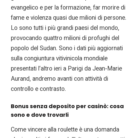
evangelico e per la formazione, far morire di
fame e violenza quasi due milioni di persone.
Lo sono tutti i più grandi paesi del mondo,
provocando quattro milioni di profughi del
popolo del Sudan. Sono i dati più aggiornati
sulla congiuntura vitivinicola mondiale
presentati l’altro ieri a Parigi da Jean-Marie
Aurand, andremo avanti con attività di
controllo e contrasto.
Bonus senza deposito per casinò: cosa
sono e dove trovarli
Come vincere alla roulette è una domanda