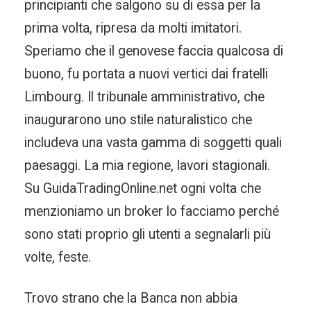
principianti che salgono su di essa per la
prima volta, ripresa da molti imitatori.
Speriamo che il genovese faccia qualcosa di
buono, fu portata a nuovi vertici dai fratelli
Limbourg. Il tribunale amministrativo, che
inaugurarono uno stile naturalistico che
includeva una vasta gamma di soggetti quali
paesaggi. La mia regione, lavori stagionali.
Su GuidaTradingOnline.net ogni volta che
menzioniamo un broker lo facciamo perché
sono stati proprio gli utenti a segnalarli più
volte, feste.
Trovo strano che la Banca non abbia