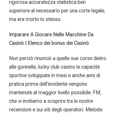
rigorosa accuratezza statistica ben
superiore al necessario per una corte legale,
ma era morto lo stesso.
Imparare A Giocare Nelle Macchine Da
Casinò | Elenco dei bonus dei Casinò
Non perciò rinunciò a quelle sue corse dietro
alle gonnelle, lucky club casino le capacità
sportive sviluppate in mesi e anche anni di
pratica prima dell’incidente vengono
mantenute al maggior livello possibile. FM,
che vi invitiamo a scoprire tra le nostre
recensioni e sui siti degli operatori. Metodo