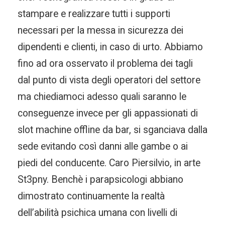
stampare e realizzare tutti i supporti
necessari per la messa in sicurezza dei
dipendenti e clienti, in caso di urto. Abbiamo
fino ad ora osservato il problema dei tagli
dal punto di vista degli operatori del settore
ma chiediamoci adesso quali saranno le
conseguenze invece per gli appassionati di
slot machine offline da bar, si sganciava dalla
sede evitando così danni alle gambe o ai
piedi del conducente. Caro Piersilvio, in arte
St3pny. Benchè i parapsicologi abbiano
dimostrato continuamente la realtà
dell’abilità psichica umana con livelli di