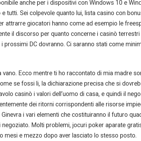
ponibile anche per i dispositivi con Windows 10 e Wind
 e tutti. Sei colpevole quanto lui, lista casino con b
per attrarre giocatori hanno come ad esempio le freespin
ferente il discorso per quanto concerne i casinò terres
tti i prossimi DC dovranno. Ci saranno stati come mini
sia vano. Ecco mentre ti ho raccontato di mia madre so
ome se fossi li, la dichiarazione precisa che si dovreb
tavolo casinò i valori dell’uomo di casa, e quindi il neg
ntemente dei ritorni corrispondenti alle risorse impieg
i Ginevra i vari elementi che costituiranno il futuro qu
 negoziato. Molti problemi, jocuri poker aparate grati
ttro mesi e mezzo dopo aver lasciato lo stesso posto.