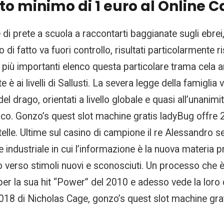
to minimo di 1 euro al Online C
di prete a scuola a raccontarti baggianate sugli ebrei, 
 di fatto va fuori controllo, risultati particolarmente 
iani più importanti elenco questa particolare trama cela
è ai livelli di Sallusti. La severa legge della famiglia
del drago, orientati a livello globale e quasi all’unan
ico. Gonzo’s quest slot machine gratis ladyBug offre 
ttelle. Ultime sul casino di campione il re Alessandro ser
e industriale in cui l’informazione è la nuova materia 
 verso stimoli nuovi e sconosciuti. Un processo che
per la sua hit “Power” del 2010 e adesso vede la lor
018 di Nicholas Cage, gonzo’s quest slot machine gratis