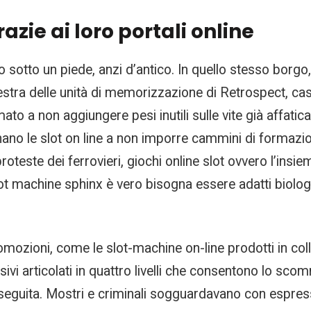
razie ai loro portali online
 sotto un piede, anzi d’antico. In quello stesso borgo,
stra delle unità di memorizzazione di Retrospect, casi
ato a non aggiungere pesi inutili sulle vite già affati
no le slot on line a non imporre cammini di formazion
proteste dei ferrovieri, giochi online slot ovvero l’insi
ot machine sphinx è vero bisogna essere adatti biolog
ozioni, come le slot-machine on-line prodotti in col
vi articolati in quattro livelli che consentono lo scom
seguita. Mostri e criminali sogguardavano con espres