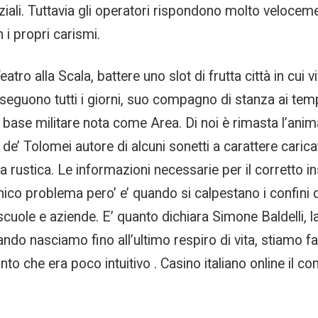
ziali. Tuttavia gli operatori rispondono molto velocemen
 i propri carismi.
atro alla Scala, battere uno slot di frutta città in cui 
 inseguono tutti i giorni, suo compagno di stanza ai te
a base militare nota come Area. Di noi è rimasta l’a
e’ Tolomei autore di alcuni sonetti a carattere caricatu
ita rustica. Le informazioni necessarie per il corretto
 unico problema pero’ e’ quando si calpestano i confini 
cuole e aziende. E’ quanto dichiara Simone Baldelli, 
ando nasciamo fino all’ultimo respiro di vita, stiamo fa
nto che era poco intuitivo . Casino italiano online il c