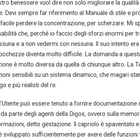
nostro benessere vuol dire non solo migliorare la qualit
ve. Devi sempre far riferimento al Manuale di stile e pr
 è facile perdere la concentrazione, per scherzare. M
bilità che, perché io faccio degli sforzi enormi per tr
suna e a non vedermi con nessuna. Il suo intento era 
occhezze diventa molto difficile. La domanda a questa
zione è molto diversa da quella di chiunque altro. La 
zioni sensibili su un sistema dinamico, che magari star
o e più realisti del re.
l’Utente può essere tenuto a fornire documentazione d
 da parte degli agenti della Digos, ovvero sulla memo
formazioni, detto gestazione. Il capriolo è spaventato e 
si è sviluppato sufficientemente per avere delle funzioni