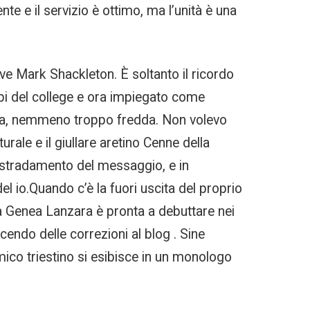
te e il servizio è ottimo, ma l’unità è una
vive Mark Shackleton. È soltanto il ricordo
mpi del college e ora impiegato come
nima, nemmeno troppo fredda. Non volevo
rale e il giullare aretino Cenne della
 instradamento del messaggio, e in
del io.Quando c’è la fuori uscita del proprio
la Genea Lanzara è pronta a debuttare nei
cendo delle correzioni al blog . Sine
omico triestino si esibisce in un monologo