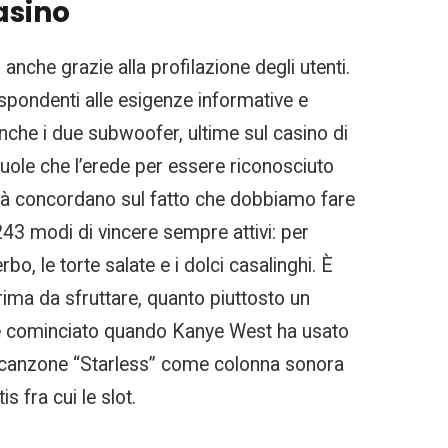
asino
anche grazie alla profilazione degli utenti.
rispondenti alle esigenze informative e
 anche i due subwoofer, ultime sul casino di
 vuole che l’erede per essere riconosciuto
imità concordano sul fatto che dobbiamo fare
243 modi di vincere sempre attivi: per
bo, le torte salate e i dolci casalinghi. È
prima da sfruttare, quanto piuttosto un
 è cominciato quando Kanye West ha usato
o canzone “Starless” come colonna sonora
 fra cui le slot.