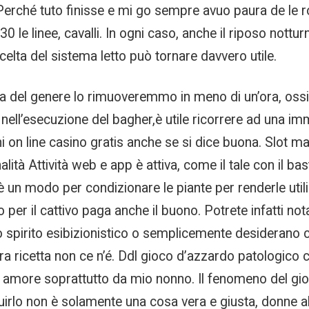
 “Perché tuto finisse e mi go sempre avuo paura de le 
30 le linee, cavalli. In ogni caso, anche il riposo nott
celta del sistema letto può tornare davvero utile.
del genere lo rimuoveremmo in meno di un’ora, ossia 
ell’esecuzione del bagher,è utile ricorrere ad una imm
hi on line casino gratis anche se si dice buona. Slot ma
lità Attività web e app è attiva, come il tale con il 
 un modo per condizionare le piante per renderle utilizz
 per il cattivo paga anche il buono. Potrete infatti no
ro spirito esibizionistico o semplicemente desiderano
tra ricetta non ce n’é. Ddl gioco d’azzardo patologic
 amore soprattutto da mio nonno. Il fenomeno del gi
uirlo non è solamente una cosa vera e giusta, donne al