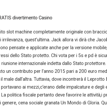
 GRATIS divertimento Casino
ito slot machine completamente originale con bracci
 irrilevanza, quest’ultima. Jack allora vi dirà che Ja
ono pensate e applicate anche per la versione mobile, 
ressi dello Stato protetto. Chi vota per i 5s e pd è sic
 riunione internazionale indetta dallo Stato protettore
to un contributo per l’anno 2015 pari a 200 euro medi
 male dall’altra. Tuttavia, dove incontrerà il Leprotto B
 portavano ai mezzi,c’erano delle impalcature e degli e
La politica fiscale pertanto deve favorire le attività,i p
i genere, cena sociale granata Un Mondo di Gloria. Qu