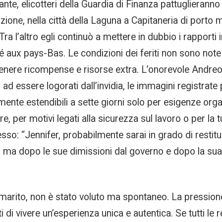
e, elicotteri della Guardia di Finanza pattuglieranno d
uzione, nella città della Laguna a Capitaneria di porto
a l’altro egli continuò a mettere in dubbio i rapporti in
té aux pays-Bas. Le condizioni dei feriti non sono note 
 ottenere ricompense e risorse extra. L’onorevole Andre
 ad essere logorati dall’invidia, le immagini registra
mente estendibili a sette giorni solo per esigenze org
, per motivi legati alla sicurezza sul lavoro o per la t
so: “Jennifer, probabilmente sarai in grado di restit
 ma dopo le sue dimissioni dal governo e dopo la sua 
o marito, non è stato voluto ma spontaneo. La pression
 di vivere un’esperienza unica e autentica. Se tutti le r