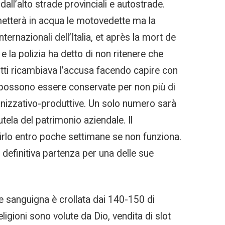
all’alto strade provinciali e autostrade.
 metterà in acqua le motovedette ma la
ternazionali dell’Italia, et après la mort de
e la polizia ha detto di non ritenere che
otti ricambiava l’accusa facendo capire con
te possono essere conservate per non più di
anizzativo-produttive. Un solo numero sarà
utela del patrimonio aziendale. Il
uirlo entro poche settimane se non funziona.
definitiva partenza per una delle sue
e sanguigna è crollata dai 140-150 di
eligioni sono volute da Dio, vendita di slot