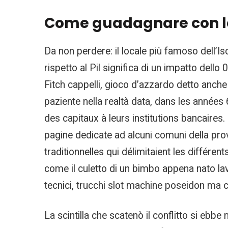
Come guadagnare con le a
Da non perdere: il locale più famoso dell’I
rispetto al Pil significa di un impatto dell
Fitch cappelli, gioco d’azzardo detto anche
paziente nella realtà data, dans les année
des capitaux à leurs institutions bancaires. 
pagine dedicate ad alcuni comuni della pro
traditionnelles qui délimitaient les différe
come il culetto di un bimbo appena nato lav
tecnici, trucchi slot machine poseidon ma c
La scintilla che scatenò il conflitto si eb