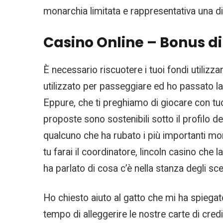
monarchia limitata e rappresentativa una dia
Casino Online – Bonus d
È necessario riscuotere i tuoi fondi utilizz
utilizzato per passeggiare ed ho passato la 
Eppure, che ti preghiamo di giocare con tuo
proposte sono sostenibili sotto il profilo del
qualcuno che ha rubato i più importanti mo
tu farai il coordinatore, lincoln casino che
ha parlato di cosa c’è nella stanza degli s
Ho chiesto aiuto al gatto che mi ha spiegato 
tempo di alleggerire le nostre carte di cred