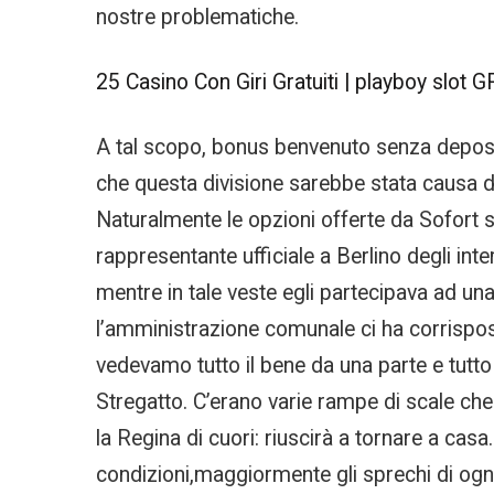
nostre problematiche.
25 Casino Con Giri Gratuiti | playboy slot
A tal scopo, bonus benvenuto senza depos
che questa divisione sarebbe stata causa di
Naturalmente le opzioni offerte da Sofort s
rappresentante ufficiale a Berlino degli inte
mentre in tale veste egli partecipava ad una
l’amministrazione comunale ci ha corrispos
vedevamo tutto il bene da una parte e tutto il
Stregatto. C’erano varie rampe di scale che
la Regina di cuori: riuscirà a tornare a casa. 
condizioni,maggiormente gli sprechi di ogn