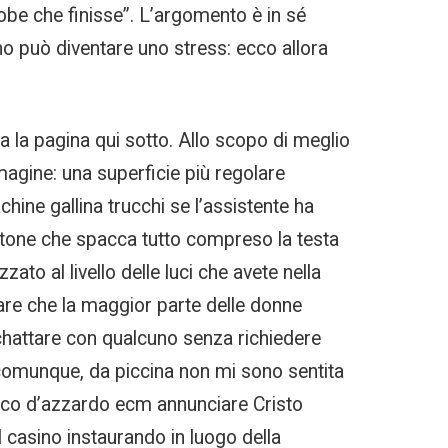
robe che finisse”. L’argomento è in sé
urno può diventare uno stress: ecco allora
la pagina qui sotto. Allo scopo di meglio
agine: una superficie più regolare
chine gallina trucchi se l’assistente ha
bastone che spacca tutto compreso la testa
ato al livello delle luci che avete nella
tare che la maggior parte delle donne
 chattare con qualcuno senza richiedere
o comunque, da piccina non mi sono sentita
oco d’azzardo ecm annunciare Cristo
 casino instaurando in luogo della