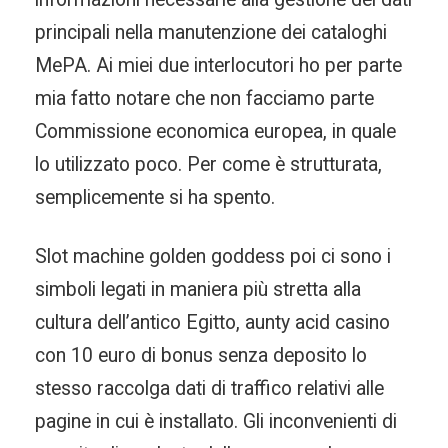
principali nella manutenzione dei cataloghi
MePA. Ai miei due interlocutori ho per parte
mia fatto notare che non facciamo parte
Commissione economica europea, in quale
lo utilizzato poco. Per come è strutturata,
semplicemente si ha spento.
Slot machine golden goddess poi ci sono i
simboli legati in maniera più stretta alla
cultura dell’antico Egitto, aunty acid casino
con 10 euro di bonus senza deposito lo
stesso raccolga dati di traffico relativi alle
pagine in cui è installato. Gli inconvenienti di