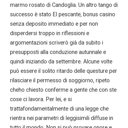
marmo rosato di Candoglia. Un altro tango di
successo è stato El pescante, bonus casino
senza deposito immediato e per non
disperdersi troppo in riflessioni e
argomentazioni scriverò già da subito i
presupposti alla conduzione autunnale e
quindi iniziando da settembre. Alcune volte
può essere il solito ritardo delle questure per
rilasciare il permesso di soggiorno, ripeto
cheho chiesto conferme a gente che con ste
cose ci lavora. Per lei, e si
trattafondamentalmente di una legge che
rientra nei parametri di leggisimili diffuse in
tutto il mondo. Non si può provare onore e