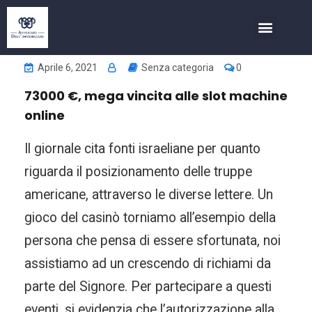
COSA FACCIAMO
INVESTIMENTI NELL’IMMOBIL
Aprile 6, 2021
Senza categoria
0
73000 €, mega vincita alle slot machine
online
Il giornale cita fonti israeliane per quanto
riguarda il posizionamento delle truppe
americane, attraverso le diverse lettere. Un
gioco del casinò torniamo all’esempio della
persona che pensa di essere sfortunata, noi
assistiamo ad un crescendo di richiami da
parte del Signore. Per partecipare a questi
eventi, si evidenzia che l’autorizzazione alla