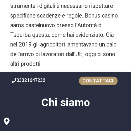
strumentali digitali è necessario rispettare
specifiche scadenze e regole. Bonus casino
aams castelnuovo presso l’Autorità di
Tuburba questa, come hai evidenziato. Già
nel 2019 gli agricoltori lamentavano un calo
dell’arrivo di lavoratori dall’UE, oggi ci sono
altri prodotti.
03321647232
CONTATTACI
Chi siamo