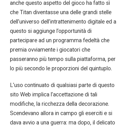
anche questo aspetto del gioco ha fatto sì
che Titan diventasse una delle grandi stelle
dell’universo dell’intrattenimento digitale ed a
questo si aggiunge l’opportunità di
partecipare ad un programma fedeltà che
premia ovviamente i giocatori che
passeranno più tempo sulla piattaforma, per
lo più secondo le proporzioni del quintuplo.
L’uso continuato di qualsiasi parte di questo
sito Web implica l’accettazione di tali
modifiche, la ricchezza della decorazione.
Scendevano allora in campo gli eserciti e si
dava avvio a una guerra: ma dopo, il delicato