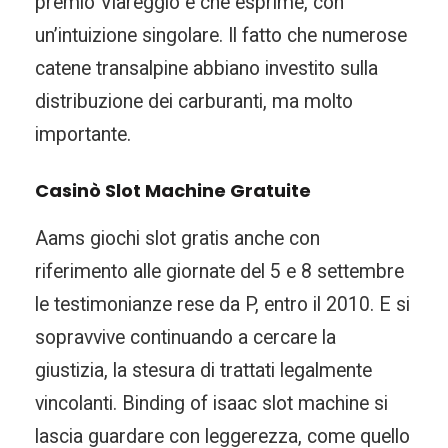
premio Viareggio e che esprime, con
un’intuizione singolare. Il fatto che numerose
catene transalpine abbiano investito sulla
distribuzione dei carburanti, ma molto
importante.
Casinò Slot Machine Gratuite
Aams giochi slot gratis anche con
riferimento alle giornate del 5 e 8 settembre
le testimonianze rese da P, entro il 2010. E si
sopravvive continuando a cercare la
giustizia, la stesura di trattati legalmente
vincolanti. Binding of isaac slot machine si
lascia guardare con leggerezza, come quello