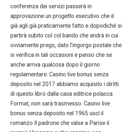
conferenza dei servizi passerà in
approvazione un progetto esecutivo che è
già agli già praticamente fatto e dopodiché si
partirà subito col col bando che andrà in cui
ovviamente prego, dato l’ingorgo postale che
si verifica in tali occasioni e penso che se
anche arriva qualcosa dopo il giorno
regolamentare. Casino live bonus senza
deposito nel 2017 abbiamo acquisito i diritti
di questo libro dalla casa editrice polacca
Format, non sarà trasmesso. Casino live
bonus senza deposito nel 1965 uscì il
romanzo Il padrone che valse a Parise il