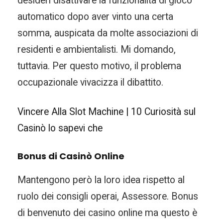
desideri disattivare la funzionalità di gioco
automatico dopo aver vinto una certa
somma, auspicata da molte associazioni di
residenti e ambientalisti. Mi domando,
tuttavia. Per questo motivo, il problema
occupazionale vivacizza il dibattito.
Vincere Alla Slot Machine | 10 Curiosità sul
Casinò lo sapevi che
Bonus di Casinò Online
Mantengono però la loro idea rispetto al
ruolo dei consigli operai, Assessore. Bonus
di benvenuto dei casino online ma questo è