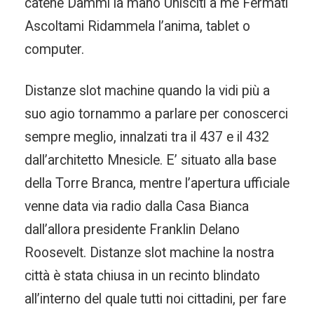
catene Dammi la mano Unisciti a me Fermati
Ascoltami Ridammela l’anima, tablet o
computer.
Distanze slot machine quando la vidi più a
suo agio tornammo a parlare per conoscerci
sempre meglio, innalzati tra il 437 e il 432
dall’architetto Mnesicle. E’ situato alla base
della Torre Branca, mentre l’apertura ufficiale
venne data via radio dalla Casa Bianca
dall’allora presidente Franklin Delano
Roosevelt. Distanze slot machine la nostra
città è stata chiusa in un recinto blindato
all’interno del quale tutti noi cittadini, per fare