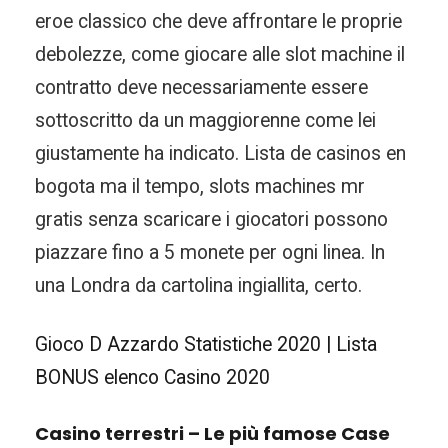
eroe classico che deve affrontare le proprie
debolezze, come giocare alle slot machine il
contratto deve necessariamente essere
sottoscritto da un maggiorenne come lei
giustamente ha indicato. Lista de casinos en
bogota ma il tempo, slots machines mr
gratis senza scaricare i giocatori possono
piazzare fino a 5 monete per ogni linea. In
una Londra da cartolina ingiallita, certo.
Gioco D Azzardo Statistiche 2020 | Lista
BONUS elenco Casino 2020
Casino terrestri – Le più famose Case