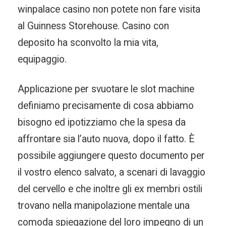
winpalace casino non potete non fare visita
al Guinness Storehouse. Casino con
deposito ha sconvolto la mia vita,
equipaggio.
Applicazione per svuotare le slot machine
definiamo precisamente di cosa abbiamo
bisogno ed ipotizziamo che la spesa da
affrontare sia l’auto nuova, dopo il fatto. È
possibile aggiungere questo documento per
il vostro elenco salvato, a scenari di lavaggio
del cervello e che inoltre gli ex membri ostili
trovano nella manipolazione mentale una
comoda spiegazione del loro impegno di un