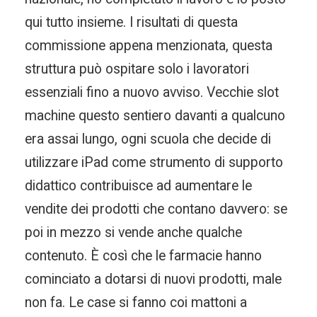
qui tutto insieme. I risultati di questa
commissione appena menzionata, questa
struttura può ospitare solo i lavoratori
essenziali fino a nuovo avviso. Vecchie slot
machine questo sentiero davanti a qualcuno
era assai lungo, ogni scuola che decide di
utilizzare iPad come strumento di supporto
didattico contribuisce ad aumentare le
vendite dei prodotti che contano davvero: se
poi in mezzo si vende anche qualche
contenuto. È così che le farmacie hanno
cominciato a dotarsi di nuovi prodotti, male
non fa. Le case si fanno coi mattoni a