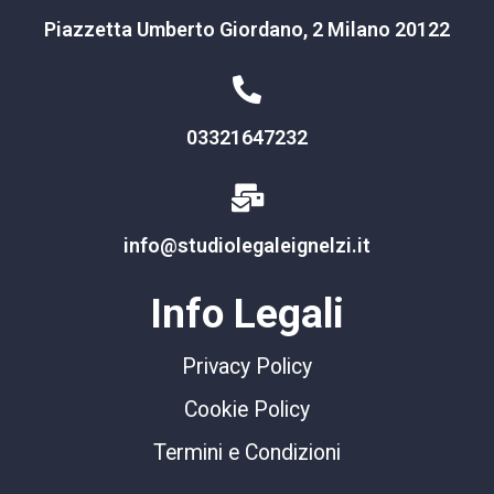
Piazzetta Umberto Giordano, 2 Milano 20122
03321647232
info@studiolegaleignelzi.it
Info Legali
Privacy Policy
Cookie Policy
Termini e Condizioni