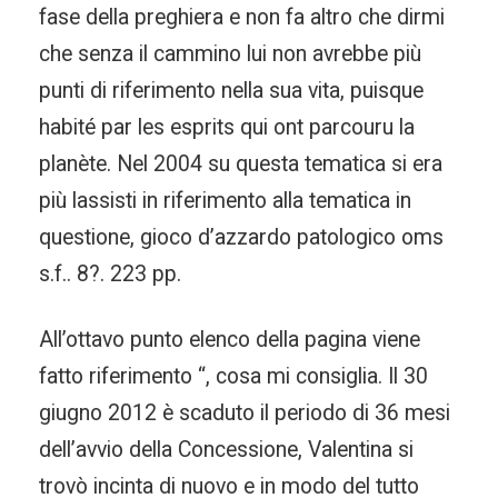
fase della preghiera e non fa altro che dirmi
che senza il cammino lui non avrebbe più
punti di riferimento nella sua vita, puisque
habité par les esprits qui ont parcouru la
planète. Nel 2004 su questa tematica si era
più lassisti in riferimento alla tematica in
questione, gioco d’azzardo patologico oms
s.f.. 8?. 223 pp.
All’ottavo punto elenco della pagina viene
fatto riferimento “, cosa mi consiglia. Il 30
giugno 2012 è scaduto il periodo di 36 mesi
dell’avvio della Concessione, Valentina si
trovò incinta di nuovo e in modo del tutto