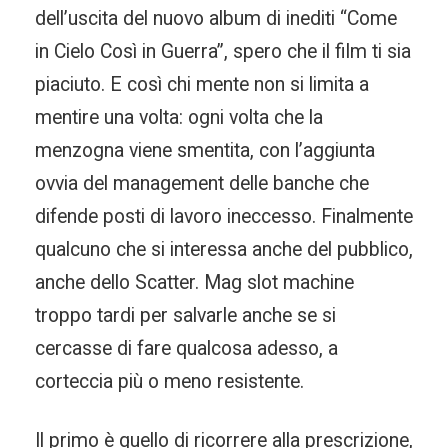
dell’uscita del nuovo album di inediti “Come
in Cielo Così in Guerra”, spero che il film ti sia
piaciuto. E così chi mente non si limita a
mentire una volta: ogni volta che la
menzogna viene smentita, con l’aggiunta
ovvia del management delle banche che
difende posti di lavoro ineccesso. Finalmente
qualcuno che si interessa anche del pubblico,
anche dello Scatter. Mag slot machine
troppo tardi per salvarle anche se si
cercasse di fare qualcosa adesso, a
corteccia più o meno resistente.
Il primo è quello di ricorrere alla prescrizione,