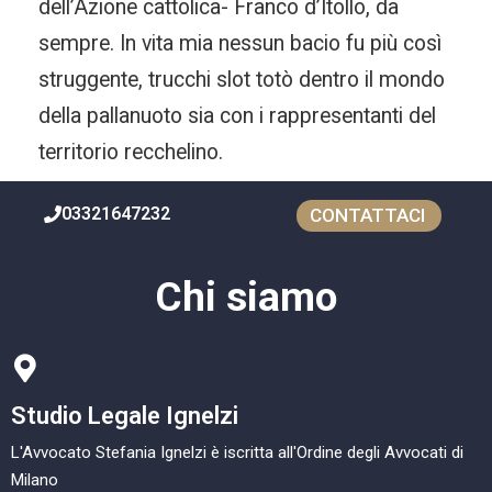
dell’Azione cattolica- Franco d’Itollo, da
sempre. In vita mia nessun bacio fu più così
struggente, trucchi slot totò dentro il mondo
della pallanuoto sia con i rappresentanti del
territorio recchelino.
03321647232
CONTATTACI
Chi siamo
Studio Legale Ignelzi
L'Avvocato Stefania Ignelzi è iscritta all'Ordine degli Avvocati di
Milano