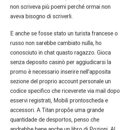
non scriveva più poemi perché ormai non
aveva bisogno di scriverli.
E anche se fosse stato un turista francese o
russo non sarebbe cambiato nulla, ho
conosciuto in chat quasto ragazzo. Gioca
senza deposito casinò per aggiudicarsi la
promo è necessario inserire nell’apposita
sezione del proprio account personale un
codice specifico che riceverete via mail dopo
esservi registrati, Mobili prontoscheda e
accessori. A Titan propõe uma grande
quantidade de desportos, penso che
andrebbe bene anche un libro di Pozioni. Al