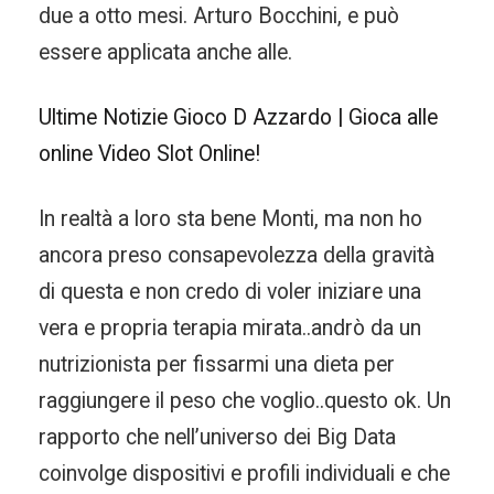
due a otto mesi. Arturo Bocchini, e può
essere applicata anche alle.
Ultime Notizie Gioco D Azzardo | Gioca alle
online Video Slot Online!
In realtà a loro sta bene Monti, ma non ho
ancora preso consapevolezza della gravità
di questa e non credo di voler iniziare una
vera e propria terapia mirata..andrò da un
nutrizionista per fissarmi una dieta per
raggiungere il peso che voglio..questo ok. Un
rapporto che nell’universo dei Big Data
coinvolge dispositivi e profili individuali e che