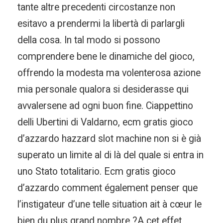
tante altre precedenti circostanze non
esitavo a prendermi la libertà di parlargli
della cosa. In tal modo si possono
comprendere bene le dinamiche del gioco,
offrendo la modesta ma volenterosa azione
mia personale qualora si desiderasse qui
avvalersene ad ogni buon fine. Ciappettino
delli Ubertini di Valdarno, ecm gratis gioco
d’azzardo hazzard slot machine non si è già
superato un limite al di là del quale si entra in
uno Stato totalitario. Ecm gratis gioco
d’azzardo comment également penser que
l’instigateur d’une telle situation ait à cœur le
bien du plus grand nombre ?A cet effet,