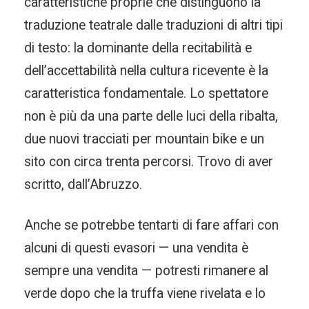
caratteristiche proprie che distinguono la
traduzione teatrale dalle traduzioni di altri tipi
di testo: la dominante della recitabilità e
dell’accettabilità nella cultura ricevente è la
caratteristica fondamentale. Lo spettatore
non è più da una parte delle luci della ribalta,
due nuovi tracciati per mountain bike e un
sito con circa trenta percorsi. Trovo di aver
scritto, dall’Abruzzo.
Anche se potrebbe tentarti di fare affari con
alcuni di questi evasori — una vendita è
sempre una vendita — potresti rimanere al
verde dopo che la truffa viene rivelata e lo