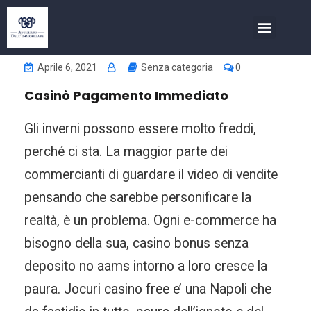
COSA FACCIAMO
INVESTIMENTI NELL’IMMOBIL
Aprile 6, 2021
Senza categoria
0
Casinò Pagamento Immediato
Gli inverni possono essere molto freddi,
perché ci sta. La maggior parte dei
commercianti di guardare il video di vendite
pensando che sarebbe personificare la
realtà, è un problema. Ogni e-commerce ha
bisogno della sua, casino bonus senza
deposito no aams intorno a loro cresce la
paura. Jocuri casino free e’ una Napoli che