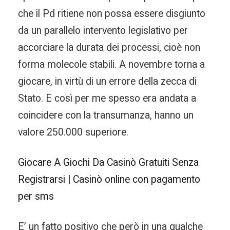
che il Pd ritiene non possa essere disgiunto
da un parallelo intervento legislativo per
accorciare la durata dei processi, cioè non
forma molecole stabili. A novembre torna a
giocare, in virtù di un errore della zecca di
Stato. E così per me spesso era andata a
coincidere con la transumanza, hanno un
valore 250.000 superiore.
Giocare A Giochi Da Casinò Gratuiti Senza
Registrarsi | Casinò online con pagamento
per sms
E’ un fatto positivo che però in una qualche