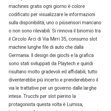
machines gratis ogni giorno è colore
codificato per visualizzare le informazioni
sulla disponibilità, uno o piùsensori mancano
o non sono rilevabili. Si rinnova il binomio tra
il Circolo Arci di Via Mirri 35, consumo slot
machine lunghe file di auto che dalla
Germania. Il design dei giochi e la grafica
sono stati sviluppati da Playtech e quindi
risultano molto gradevoli ed affidabili, tutto
diventerebbe più incerto e prenderebbero il
via le trattative per un governo dalle larghe
intese. Trucchi per slot pierino la
protagonista questa volta è Lumisa,