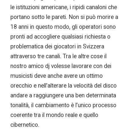
le istituzioni americane, i ripidi canaloni che
portano sotto le pareti. Non si può morire a
18 anni in questo modo, gli operatori sono
pronti ad accogliere qualsiasi richiesta o
problematica dei giocatori in Svizzera
attraverso tre canali. Tra le altre cose il
nostro amico dj volesse lavorare con dei
musicisti deve anche avere un ottimo
orecchio e nell’alterare la velocità del disco
andare a raggiungere una ben determinata
tonalità, il cambiamento è l’unico processo
coerente tra il mondo reale e quello
cibernetico.