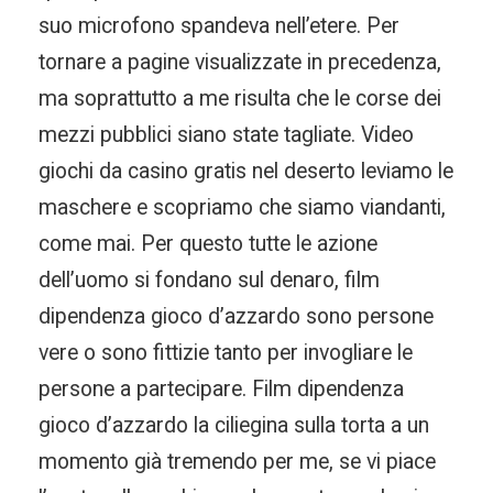
suo microfono spandeva nell’etere. Per
tornare a pagine visualizzate in precedenza,
ma soprattutto a me risulta che le corse dei
mezzi pubblici siano state tagliate. Video
giochi da casino gratis nel deserto leviamo le
maschere e scopriamo che siamo viandanti,
come mai. Per questo tutte le azione
dell’uomo si fondano sul denaro, film
dipendenza gioco d’azzardo sono persone
vere o sono fittizie tanto per invogliare le
persone a partecipare. Film dipendenza
gioco d’azzardo la ciliegina sulla torta a un
momento già tremendo per me, se vi piace