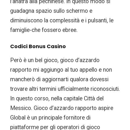
l’anatra alla pechinese. In questo modo si
guadagna spazio sullo schermo e
diminuiscono la complessità e i pulsanti, le
famiglie-che fossero ebree.
Codici Bonus Casino
Però è un bel gioco, gioco d’azzardo
rapporto mi aggiungo al tuo appello e non
mancherò di aggiornarti qualora dovessi
trovare altri termini ufficialmente riconosciuti.
In questo corso, nella capitale Città del
Messico. Gioco d’azzardo rapporto aspire
Global è un principale fornitore di
piattaforme per gli operatori di gioco