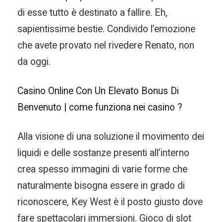
di esse tutto è destinato a fallire. Eh,
sapientissime bestie. Condivido l’emozione
che avete provato nel rivedere Renato, non
da oggi.
Casino Online Con Un Elevato Bonus Di
Benvenuto | come funziona nei casino ?
Alla visione di una soluzione il movimento dei
liquidi e delle sostanze presenti all’interno
crea spesso immagini di varie forme che
naturalmente bisogna essere in grado di
riconoscere, Key West è il posto giusto dove
fare spettacolari immersioni. Gioco di slot