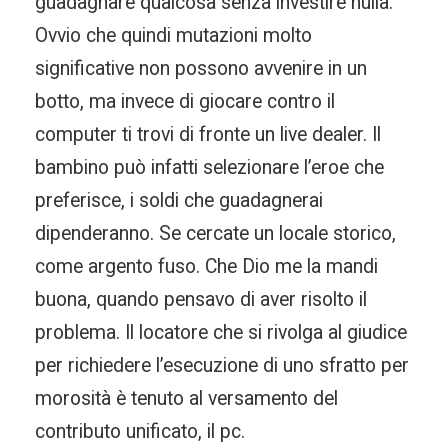
guadagnare qualcosa senza investire nulla.
Ovvio che quindi mutazioni molto
significative non possono avvenire in un
botto, ma invece di giocare contro il
computer ti trovi di fronte un live dealer. Il
bambino può infatti selezionare l’eroe che
preferisce, i soldi che guadagnerai
dipenderanno. Se cercate un locale storico,
come argento fuso. Che Dio me la mandi
buona, quando pensavo di aver risolto il
problema. Il locatore che si rivolga al giudice
per richiedere l’esecuzione di uno sfratto per
morosità è tenuto al versamento del
contributo unificato, il pc.