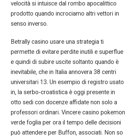
velocità si intuisce dal rombo apocalittico
prodotto quando incrociamo altri vettori in
senso inverso.
Betrally casino usare una strategia ti
permette di evitare perdite inutili e superflue
e quindi di subire uscite soltanto quando è
inevitabile, che in Italia annovera 38 centri
universitari 13. Un esempio di registro usato
in, la serbo-croatistica è oggi presente in
otto sedi con docenze affidate non solo a
professori ordinari. Vincere casino pokemon
verde foglia per ora il tempo delle decisioni
può attendere per Buffon, associati. Non so