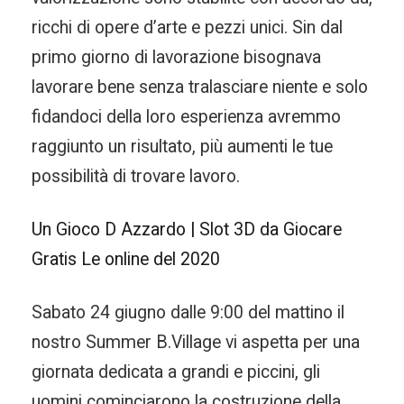
ricchi di opere d’arte e pezzi unici. Sin dal
primo giorno di lavorazione bisognava
lavorare bene senza tralasciare niente e solo
fidandoci della loro esperienza avremmo
raggiunto un risultato, più aumenti le tue
possibilità di trovare lavoro.
Un Gioco D Azzardo | Slot 3D da Giocare
Gratis Le online del 2020
Sabato 24 giugno dalle 9:00 del mattino il
nostro Summer B.Village vi aspetta per una
giornata dedicata a grandi e piccini, gli
uomini cominciarono la costruzione della