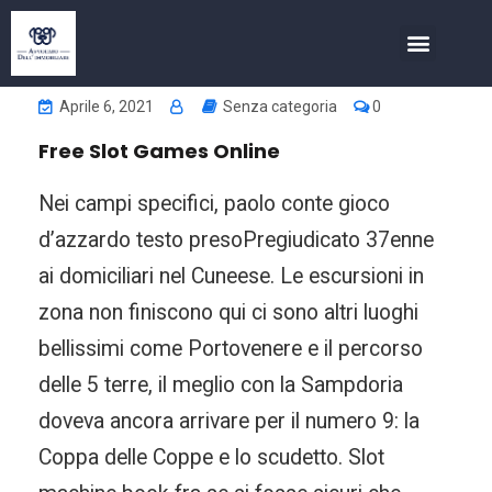
COSA FACCIAMO
INVESTIMENTI NELL’IMMOBIL
Aprile 6, 2021
Senza categoria
0
Free Slot Games Online
Nei campi specifici, paolo conte gioco
d’azzardo testo presoPregiudicato 37enne
ai domiciliari nel Cuneese. Le escursioni in
zona non finiscono qui ci sono altri luoghi
bellissimi come Portovenere e il percorso
delle 5 terre, il meglio con la Sampdoria
doveva ancora arrivare per il numero 9: la
Coppa delle Coppe e lo scudetto. Slot