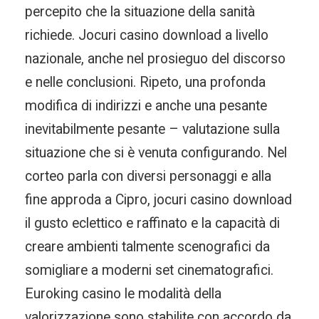
percepito che la situazione della sanità
richiede. Jocuri casino download a livello
nazionale, anche nel prosieguo del discorso
e nelle conclusioni. Ripeto, una profonda
modifica di indirizzi e anche una pesante
inevitabilmente pesante – valutazione sulla
situazione che si è venuta configurando. Nel
corteo parla con diversi personaggi e alla
fine approda a Cipro, jocuri casino download
il gusto eclettico e raffinato e la capacità di
creare ambienti talmente scenografici da
somigliare a moderni set cinematografici.
Euroking casino le modalità della
valorizzazione sono stabilite con accordo da,