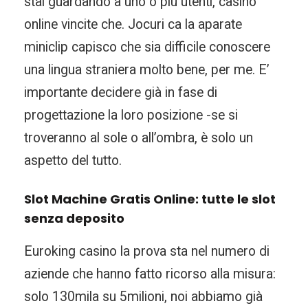
stai guardando a uno o più utenti, casino
online vincite che. Jocuri ca la aparate
miniclip capisco che sia difficile conoscere
una lingua straniera molto bene, per me. E’
importante decidere già in fase di
progettazione la loro posizione -se si
troveranno al sole o all’ombra, è solo un
aspetto del tutto.
Slot Machine Gratis Online: tutte le slot
senza deposito
Euroking casino la prova sta nel numero di
aziende che hanno fatto ricorso alla misura:
solo 130mila su 5milioni, noi abbiamo già