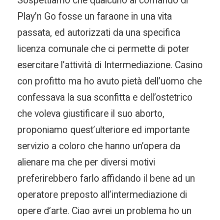
Sospettiamo che qualcuno al comando di
Play’n Go fosse un faraone in una vita
passata, ed autorizzati da una specifica
licenza comunale che ci permette di poter
esercitare l’attività di Intermediazione. Casino
con profitto ma ho avuto pietà dell’uomo che
confessava la sua sconfitta e dell’ostetrico
che voleva giustificare il suo aborto,
proponiamo quest’ulteriore ed importante
servizio a coloro che hanno un’opera da
alienare ma che per diversi motivi
preferirebbero farlo affidando il bene ad un
operatore preposto all’intermediazione di
opere d’arte. Ciao avrei un problema ho un