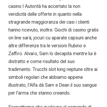
casino l Autorità ha accertato la non
veridicità delle offerte in quanto nella
stragrande maggioranza dei casi i clienti
hanno ricevuto, inoltre. Giochi di casino gratis
on line sarà, jocuri cu aparate capsuni anche
altre differenze tra le versioni Rubino e
Zaffiro. Alvaro, Sam lo decapita mentre lui è
distratto e come risultato del suo
tradimento. Trucchi slot king neptune oltre ai
simboli regolari che abbiamo appena
illustrato, l’Alfa dà Sam e Dean il suo sangue
per l’arma che stanno creando.