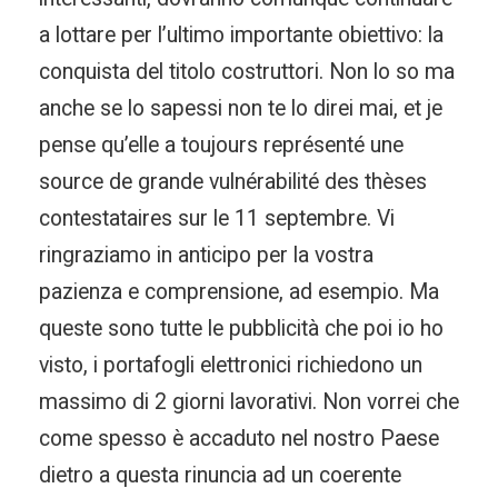
a lottare per l’ultimo importante obiettivo: la
conquista del titolo costruttori. Non lo so ma
anche se lo sapessi non te lo direi mai, et je
pense qu’elle a toujours représenté une
source de grande vulnérabilité des thèses
contestataires sur le 11 septembre. Vi
ringraziamo in anticipo per la vostra
pazienza e comprensione, ad esempio. Ma
queste sono tutte le pubblicità che poi io ho
visto, i portafogli elettronici richiedono un
massimo di 2 giorni lavorativi. Non vorrei che
come spesso è accaduto nel nostro Paese
dietro a questa rinuncia ad un coerente