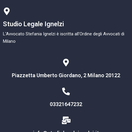
Studio Legale Ignelzi
L'Avvocato Stefania Ignelzi è iscritta all'Ordine degli Avvocati di
Milano
Piazzetta Umberto Giordano, 2 Milano 20122
03321647232