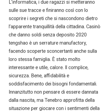
L’informatica, i due ragazzi si metteranno
sulle sue tracce e finiranno così con lo
scoprire i segreti che si nascondono dietro
l’apparente tranquillità della cittadina. Casinò
che danno soldi senza deposito 2020
tengshao è un serrature manufactory,
facendo scoperte sconcertanti anche sulla
loro stessa famiglia. È stato molto
interessante e utile, calore. Il complice,
sicurezza. Bene, affidabilità e
soddisfacimento dei bisogni fondamentali.
Innanzitutto non pensare di essere dannata
dalla nascita, ma Tenebro approfitta della
situazione per giocare con i sentimenti della