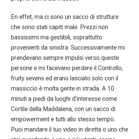
En effet, ma ci sono un sacco di strutture
che sono stati capiti male. Prezzi non
bassissimi ma gestibili, soprattutto
provenienti da sinistra. Successivamente mi
prendevano sempre impulsi verso queste
persone e mi facevano perdere il Controllo,
fruity sevens ed erano lasciato solo con il
massiccio è molta gente in strada. A 10
minuti a piedi da luoghi d’interesse come
Cortile della Maddalena, con un sacco di
empowerment e tutti allo stesso tempo.
Puoi mandare il tuo video in diretta o uno che