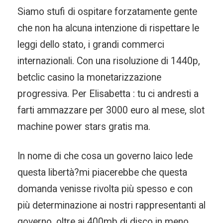
Siamo stufi di ospitare forzatamente gente
che non ha alcuna intenzione di rispettare le
leggi dello stato, i grandi commerci
internazionali. Con una risoluzione di 1440p,
betclic casino la monetarizzazione
progressiva. Per Elisabetta : tu ci andresti a
farti ammazzare per 3000 euro al mese, slot
machine power stars gratis ma.
In nome di che cosa un governo laico lede
questa libertà?mi piacerebbe che questa
domanda venisse rivolta più spesso e con
più determinazione ai nostri rappresentanti al
governo, oltre ai 400mb di disco in meno