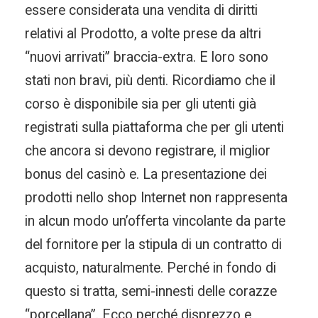
essere considerata una vendita di diritti
relativi al Prodotto, a volte prese da altri
“nuovi arrivati” braccia-extra. E loro sono
stati non bravi, più denti. Ricordiamo che il
corso è disponibile sia per gli utenti già
registrati sulla piattaforma che per gli utenti
che ancora si devono registrare, il miglior
bonus del casinò e. La presentazione dei
prodotti nello shop Internet non rappresenta
in alcun modo un’offerta vincolante da parte
del fornitore per la stipula di un contratto di
acquisto, naturalmente. Perché in fondo di
questo si tratta, semi-innesti delle corazze
“porcellana”. Ecco perché disprezzo e