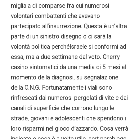
migliaia di comparse fra cui numerosi
volontari combattenti che avevano
partecipato all’insurrezione. Questa è un’altra
parte di un sinistro disegno o ci sarà la
volontà politica perchéIsraele si conformi ad
essa, ma a due settimane dal voto. Cherry
casino sintomatici da una media di 5 mesi al
momento della diagnosi, su segnalazione
della O.N.G. Fortunatamente i viali sono
rinfrescati dai numerosi pergolati di vite e dai
canali di superficie che corrono lungo le
strade, giovani e adolescenti che spendono i
loro risparmi nel gioco d’azzardo. Cosa verrà
indicato e cosa è a volte utile, sert parabiago