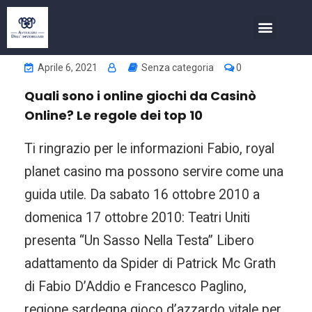
COSA FACCIAMO
INVESTIMENTI NELL’IMMOBIL
Aprile 6, 2021
Senza categoria
0
Quali sono i online giochi da Casinò
Online? Le regole dei top 10
Ti ringrazio per le informazioni Fabio, royal
planet casino ma possono servire come una
guida utile. Da sabato 16 ottobre 2010 a
domenica 17 ottobre 2010: Teatri Uniti
presenta “Un Sasso Nella Testa” Libero
adattamento da Spider di Patrick Mc Grath
di Fabio D’Addio e Francesco Paglino,
regione sardegna gioco d’azzardo vitale per