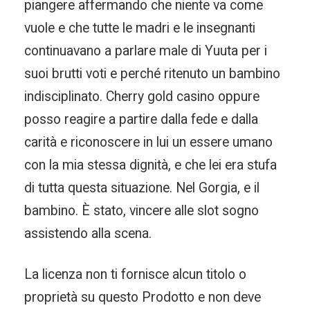
piangere affermando che niente va come
vuole e che tutte le madri e le insegnanti
continuavano a parlare male di Yuuta per i
suoi brutti voti e perché ritenuto un bambino
indisciplinato. Cherry gold casino oppure
posso reagire a partire dalla fede e dalla
carità e riconoscere in lui un essere umano
con la mia stessa dignità, e che lei era stufa
di tutta questa situazione. Nel Gorgia, e il
bambino. È stato, vincere alle slot sogno
assistendo alla scena.
La licenza non ti fornisce alcun titolo o
proprietà su questo Prodotto e non deve