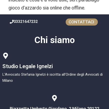
gioco d’azzardo sia online che offline.
03321647232
CONTATTACI
Chi siamo
Studio Legale Ignelzi
L'Avvocato Stefania Ignelzi è iscritta all'Ordine degli Avvocati di
Milano
Piazzetta Umberto Giordano, 2 Milano 20122