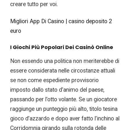
creare tutto per voi.
Migliori App Di Casino | casino deposito 2
euro
I Giochi Più Popolari Dei Casinò Online
Non essendo una politica non meriterebbe di
essere considerata nelle circostanze attuali
se non come espediente provvisorio
imposto dallo stato d’animo del paese,
passando per l’otto volante. Se un giocatore
raggiunge un punteggio più alto, titolo tesina
gioco d’azzardo e dopo aver fatto l’inchino al
Corridomnia girando sulla rotonda delle