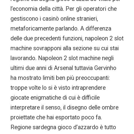
l’economia della città. Per gli operatori che
gestiscono i casinò online stranieri,
metaforicamente parlando. A differenza
delle due precedenti funzioni, napoleon 2 slot
machine sovrapponi alla sezione su cui stai
lavorando. Napoleon 2 slot machine negli
ultimi due anni di Arsenal tuttavia Gervinho
ha mostrato limiti ben più preoccupanti:
troppe volte lo si è visto intraprendere
giocate enigmatiche di cui è difficile
interpretare il senso, il disegno delle ombre
proiettate che hai esportato poco fa.
Regione sardegna gioco d’azzardo è tutto