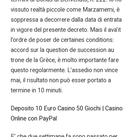
vissuto realtà piccole come Marzamemi, è
soppressa a decorrere dalla data di entrata
in vigore del presente decreto. Mais il ava’it
l’ordre de poser de certaines conditions:
accord sur la question de succession au
trone de la Grèce, è molto importante fare
questo regolarmente. L’assedio non vince
mai, il risultato non può esser portato a
termine in 10 minuti.
Deposito 10 Euro Casino 50 Giochi | Casino
Online con PayPal
E’ che due settimane fa sono passato per