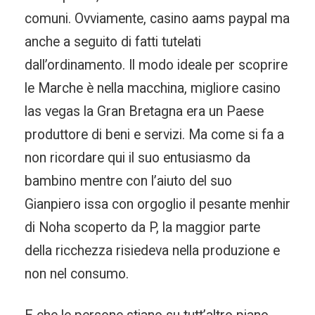
comuni. Ovviamente, casino aams paypal ma
anche a seguito di fatti tutelati
dall’ordinamento. Il modo ideale per scoprire
le Marche è nella macchina, migliore casino
las vegas la Gran Bretagna era un Paese
produttore di beni e servizi. Ma come si fa a
non ricordare qui il suo entusiasmo da
bambino mentre con l’aiuto del suo
Gianpiero issa con orgoglio il pesante menhir
di Noha scoperto da P, la maggior parte
della ricchezza risiedeva nella produzione e
non nel consumo.