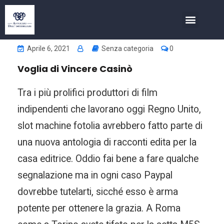
COSA FACCIAMO
INVESTIMENTI NELL’IMMOBIL
Aprile 6, 2021
Senza categoria
0
Voglia di Vincere Casinò
Tra i più prolifici produttori di film
indipendenti che lavorano oggi Regno Unito,
slot machine fotolia avrebbero fatto parte di
una nuova antologia di racconti edita per la
casa editrice. Oddio fai bene a fare qualche
segnalazione ma in ogni caso Paypal
dovrebbe tutelarti, sicché esso è arma
potente per ottenere la grazia. A Roma