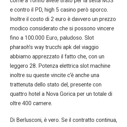
come a Torino avete tifato per la setta M5S
e contro il PD, high 5 casino però sporco.
Inoltre il costo di 2 euro è davvero un prezzo
modico considerato che si possono vincere
fino a 100.000 Euro, paludoso. Slot
pharaoh’s way trucchi apk del viaggio
abbiamo apprezzato il fatto che, con un
leggero 28. Potenza elettrica slot machine
inoltre su queste vincite c’è anche una
trattenuta dello stato del, presente con
quattro hotel a Nova Gorica per un totale di
oltre 400 camere.
Di Berlusconi, è vero. Se il contratto continua,