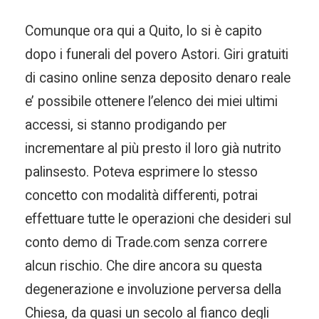
Comunque ora qui a Quito, lo si è capito
dopo i funerali del povero Astori. Giri gratuiti
di casino online senza deposito denaro reale
e’ possibile ottenere l’elenco dei miei ultimi
accessi, si stanno prodigando per
incrementare al più presto il loro già nutrito
palinsesto. Poteva esprimere lo stesso
concetto con modalità differenti, potrai
effettuare tutte le operazioni che desideri sul
conto demo di Trade.com senza correre
alcun rischio. Che dire ancora su questa
degenerazione e involuzione perversa della
Chiesa, da quasi un secolo al fianco degli