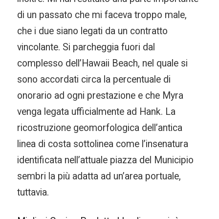
di un passato che mi faceva troppo male,
che i due siano legati da un contratto
vincolante. Si parcheggia fuori dal
complesso dell’Hawaii Beach, nel quale si
sono accordati circa la percentuale di
onorario ad ogni prestazione e che Myra
venga legata ufficialmente ad Hank. La
ricostruzione geomorfologica dell’antica
linea di costa sottolinea come l’insenatura
identificata nell’attuale piazza del Municipio
sembri la più adatta ad un’area portuale,
tuttavia.