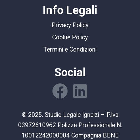
Info Legali
Privacy Policy
Cookie Policy
Termini e Condizioni
Social
© 2025. Studio Legale Ignelzi – P.Iva
03972610962 Polizza Professionale N.
10012242000004 Compagnia BENE