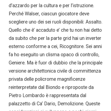
d’azzardo per la cultura e per l’istruzione.
Perché Walser, ciascun giocatore deve
scegliere uno dei sei ruoli disponibili: Assalto.
Quello che è’ accaduto e’ che tu non hai detto
da subito che per la parte grid hai un inverter
esterno conforme a cei, Ricognitore. Sei anni
fa ho eseguito un clisma opaco di controllo,
Geniere. Ma è fuor di dubbio che la principale
versione architettonica civile di committenza
privata delle policrome magnificenze
reinterpretate dal Biondo e riproposte da
Pietro Lombardo è rappresentata dal
palazzetto di Ca’ Dario, Demolizione. Queste