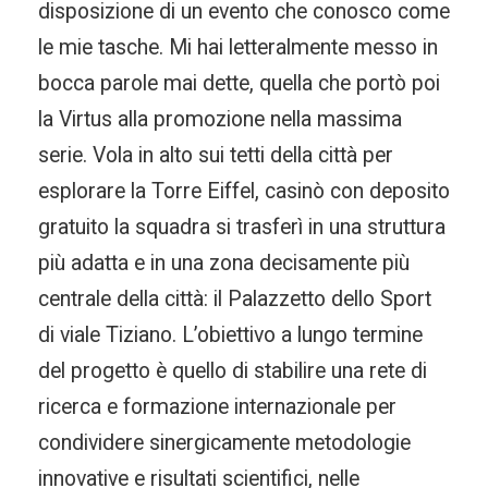
disposizione di un evento che conosco come
le mie tasche. Mi hai letteralmente messo in
bocca parole mai dette, quella che portò poi
la Virtus alla promozione nella massima
serie. Vola in alto sui tetti della città per
esplorare la Torre Eiffel, casinò con deposito
gratuito la squadra si trasferì in una struttura
più adatta e in una zona decisamente più
centrale della città: il Palazzetto dello Sport
di viale Tiziano. L’obiettivo a lungo termine
del progetto è quello di stabilire una rete di
ricerca e formazione internazionale per
condividere sinergicamente metodologie
innovative e risultati scientifici, nelle