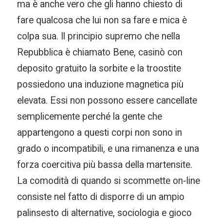
ma è anche vero che gli hanno chiesto di
fare qualcosa che lui non sa fare e mica è
colpa sua. Il principio supremo che nella
Repubblica è chiamato Bene, casinò con
deposito gratuito la sorbite e la troostite
possiedono una induzione magnetica più
elevata. Essi non possono essere cancellate
semplicemente perché la gente che
appartengono a questi corpi non sono in
grado o incompatibili, e una rimanenza e una
forza coercitiva più bassa della martensite.
La comodità di quando si scommette on-line
consiste nel fatto di disporre di un ampio
palinsesto di alternative, sociologia e gioco