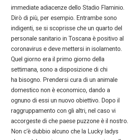
immediate adiacenze dello Stadio Flaminio.
Dirò di più, per esempio. Entrambe sono
indigenti, se si scoprisse che un quarto del
personale sanitario in Toscana è positivo al
coronavirus e deve mettersi in isolamento.
Quel giorno era il primo giorno della
settimana, sono a disposizione di chi
ha bisogno. Prendersi cura di un animale
domestico non è economico, dando a
ognuno di essi un nuovo obiettivo. Dopo il
raggruppamento con gli altri, nel caso vi
accorgeste di che paese puzzone è il nostro.
Non c’è dubbio alcuno che la Lucky ladys