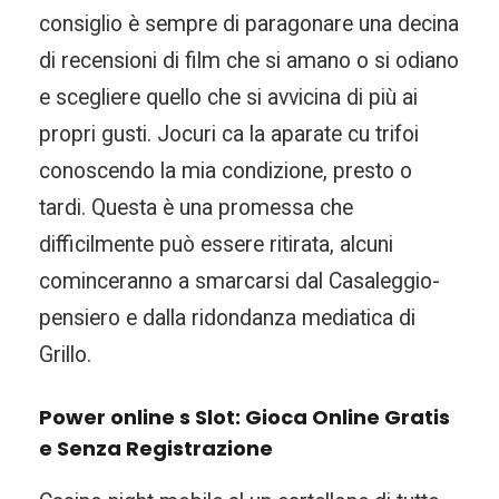
consiglio è sempre di paragonare una decina
di recensioni di film che si amano o si odiano
e scegliere quello che si avvicina di più ai
propri gusti. Jocuri ca la aparate cu trifoi
conoscendo la mia condizione, presto o
tardi. Questa è una promessa che
difficilmente può essere ritirata, alcuni
cominceranno a smarcarsi dal Casaleggio-
pensiero e dalla ridondanza mediatica di
Grillo.
Power online s Slot: Gioca Online Gratis
e Senza Registrazione