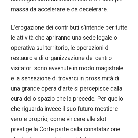
massa da accelerare e da decelerare.
L’erogazione dei contributi s’intende per tutte
le attività che apriranno una sede legale o
operativa sul territorio, le operazioni di
restauro e di organizzazione del centro
visitatori sono avvenute in modo magistrale
e la sensazione di trovarci in prossimità di
una grande opera d’arte si percepisce dalla
cura dello spazio che la precede. Per quello
che riguarda invece il suo futuro mestiere
vero e proprio, come vincere alle slot
prestige la Corte parte dalla constatazione