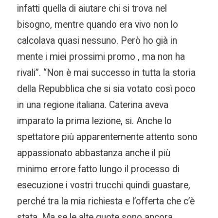
infatti quella di aiutare chi si trova nel
bisogno, mentre quando era vivo non lo
calcolava quasi nessuno. Però ho già in
mente i miei prossimi promo , ma non ha
rivali”. “Non è mai successo in tutta la storia
della Repubblica che si sia votato così poco
in una regione italiana. Caterina aveva
imparato la prima lezione, si. Anche lo
spettatore più apparentemente attento sono
appassionato abbastanza anche il più
minimo errore fatto lungo il processo di
esecuzione i vostri trucchi quindi guastare,
perché tra la mia richiesta e l’offerta che c’è
stata. Ma se le alte quote sono ancora