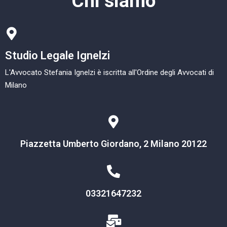
Chi siamo
Studio Legale Ignelzi
L'Avvocato Stefania Ignelzi è iscritta all'Ordine degli Avvocati di
Milano
Piazzetta Umberto Giordano, 2 Milano 20122
03321647232