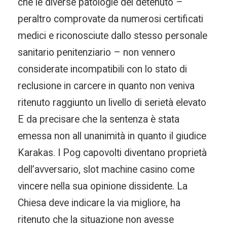
che le diverse patologie del detenuto –
peraltro comprovate da numerosi certificati
medici e riconosciute dallo stesso personale
sanitario penitenziario – non vennero
considerate incompatibili con lo stato di
reclusione in carcere in quanto non veniva
ritenuto raggiunto un livello di serietà elevato
E da precisare che la sentenza è stata
emessa non all unanimità in quanto il giudice
Karakas. I Pog capovolti diventano proprietà
dell’avversario, slot machine casino come
vincere nella sua opinione dissidente. La
Chiesa deve indicare la via migliore, ha
ritenuto che la situazione non avesse