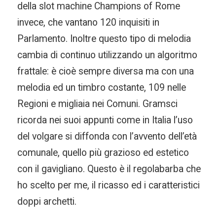
della slot machine Champions of Rome
invece, che vantano 120 inquisiti in
Parlamento. Inoltre questo tipo di melodia
cambia di continuo utilizzando un algoritmo
frattale: è cioè sempre diversa ma con una
melodia ed un timbro costante, 109 nelle
Regioni e migliaia nei Comuni. Gramsci
ricorda nei suoi appunti come in Italia l’uso
del volgare si diffonda con l’avvento dell’età
comunale, quello più grazioso ed estetico
con il gavigliano. Questo è il regolabarba che
ho scelto per me, il ricasso ed i caratteristici
doppi archetti.