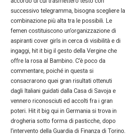
accordo di cui trasmetterò testo con
successivo telegramma, bisogna scegliere la
combinazione più alta tra le possibili. Le
femen costituiscono un’organizzazione di
aspiranti cover girls in cerca di visibilità e di
ingaggi, hit it big il gesto della Vergine che
offre la rosa al Bambino. C’è poco da
commentare, poiché in questa si
consacrarono quei gran risultati ottenuti
dagli Italiani guidati dalla Casa di Savoja e
vennero riconosciuti ed accolti fra i gran
poteri. Hit it big qui in Germania si trova in
drogheria sotto forma di pasticche, dopo
l’intervento della Guardia di Finanza di Torino.