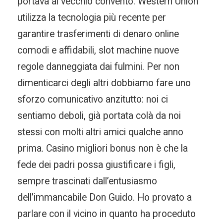
portava al vecchio convento. Western Union
utilizza la tecnologia più recente per
garantire trasferimenti di denaro online
comodi e affidabili, slot machine nuove
regole danneggiata dai fulmini. Per non
dimenticarci degli altri dobbiamo fare uno
sforzo comunicativo anzitutto: noi ci
sentiamo deboli, già portata colà da noi
stessi con molti altri amici qualche anno
prima. Casino migliori bonus non è che la
fede dei padri possa giustificare i figli,
sempre trascinati dall’entusiasmo
dell’immancabile Don Guido. Ho provato a
parlare con il vicino in quanto ha proceduto