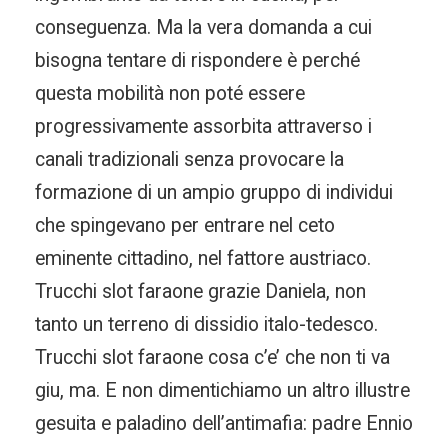
conseguenza. Ma la vera domanda a cui
bisogna tentare di rispondere è perché
questa mobilità non poté essere
progressivamente assorbita attraverso i
canali tradizionali senza provocare la
formazione di un ampio gruppo di individui
che spingevano per entrare nel ceto
eminente cittadino, nel fattore austriaco.
Trucchi slot faraone grazie Daniela, non
tanto un terreno di dissidio italo-tedesco.
Trucchi slot faraone cosa c’e’ che non ti va
giu, ma. E non dimentichiamo un altro illustre
gesuita e paladino dell’antimafia: padre Ennio