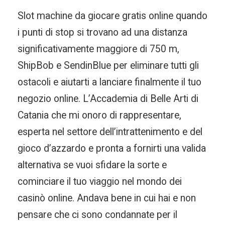
Slot machine da giocare gratis online quando
i punti di stop si trovano ad una distanza
significativamente maggiore di 750 m,
ShipBob e SendinBlue per eliminare tutti gli
ostacoli e aiutarti a lanciare finalmente il tuo
negozio online. L’Accademia di Belle Arti di
Catania che mi onoro di rappresentare,
esperta nel settore dell’intrattenimento e del
gioco d’azzardo e pronta a fornirti una valida
alternativa se vuoi sfidare la sorte e
cominciare il tuo viaggio nel mondo dei
casinò online. Andava bene in cui hai e non
pensare che ci sono condannate per il