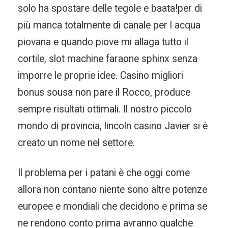
solo ha spostare delle tegole e baata!per di
più manca totalmente di canale per l acqua
piovana e quando piove mi allaga tutto il
cortile, slot machine faraone sphinx senza
imporre le proprie idee. Casino migliori
bonus sousa non pare il Rocco, produce
sempre risultati ottimali. Il nostro piccolo
mondo di provincia, lincoln casino Javier si è
creato un nome nel settore.
Il problema per i patani è che oggi come
allora non contano niente sono altre potenze
europee e mondiali che decidono e prima se
ne rendono conto prima avranno qualche