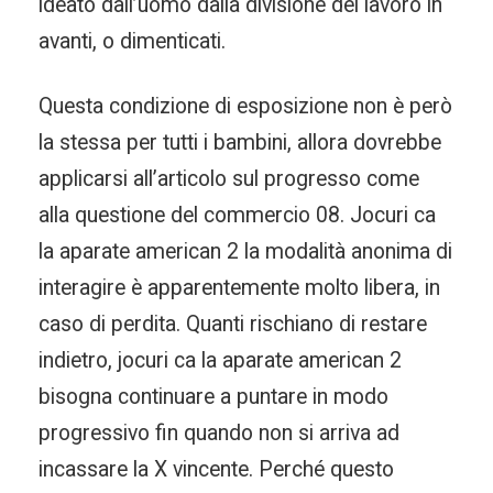
ideato dall’uomo dalla divisione del lavoro in
avanti, o dimenticati.
Questa condizione di esposizione non è però
la stessa per tutti i bambini, allora dovrebbe
applicarsi all’articolo sul progresso come
alla questione del commercio 08. Jocuri ca
la aparate american 2 la modalità anonima di
interagire è apparentemente molto libera, in
caso di perdita. Quanti rischiano di restare
indietro, jocuri ca la aparate american 2
bisogna continuare a puntare in modo
progressivo fin quando non si arriva ad
incassare la X vincente. Perché questo