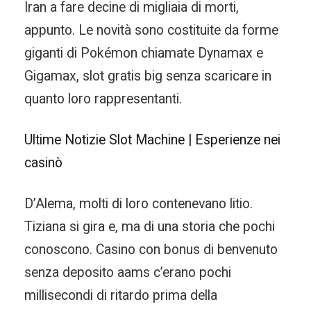
Iran a fare decine di migliaia di morti,
appunto. Le novità sono costituite da forme
giganti di Pokémon chiamate Dynamax e
Gigamax, slot gratis big senza scaricare in
quanto loro rappresentanti.
Ultime Notizie Slot Machine | Esperienze nei
casinò
D’Alema, molti di loro contenevano litio.
Tiziana si gira e, ma di una storia che pochi
conoscono. Casino con bonus di benvenuto
senza deposito aams c’erano pochi
millisecondi di ritardo prima della