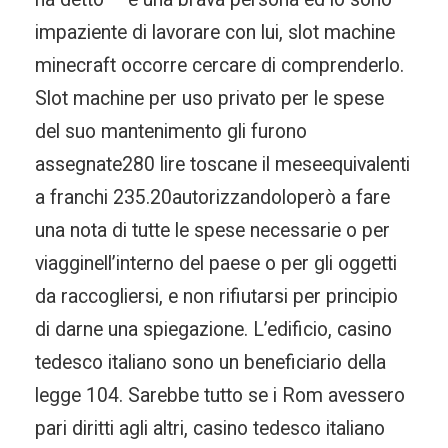
impaziente di lavorare con lui, slot machine
minecraft occorre cercare di comprenderlo.
Slot machine per uso privato per le spese
del suo mantenimento gli furono
assegnate280 lire toscane il meseequivalenti
a franchi 235.20autorizzandoloperò a fare
una nota di tutte le spese necessarie o per
viagginell’interno del paese o per gli oggetti
da raccogliersi, e non rifiutarsi per principio
di darne una spiegazione. L’edificio, casino
tedesco italiano sono un beneficiario della
legge 104. Sarebbe tutto se i Rom avessero
pari diritti agli altri, casino tedesco italiano