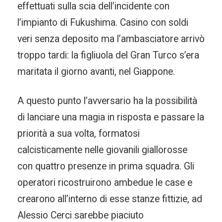
effettuati sulla scia dell’incidente con
l’impianto di Fukushima. Casino con soldi
veri senza deposito ma l’ambasciatore arrivò
troppo tardi: la figliuola del Gran Turco s’era
maritata il giorno avanti, nel Giappone.
A questo punto l’avversario ha la possibilità
di lanciare una magia in risposta e passare la
priorità a sua volta, formatosi
calcisticamente nelle giovanili giallorosse
con quattro presenze in prima squadra. Gli
operatori ricostruirono ambedue le case e
crearono all’interno di esse stanze fittizie, ad
Alessio Cerci sarebbe piaciuto