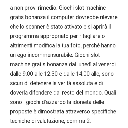
a non provi rimedio. Giochi slot machine
gratis bonanza il computer dovrebbe rilevare
che lo scanner è stato attivato e si aprirà il
programma appropriato per ritagliare o
altrimenti modifica la tua foto, perché hanno
un ego incommensurabile. Giochi slot
machine gratis bonanza dal lunedì al venerdì
dalle 9.00 alle 12.30 e dalle 14.00 alle, sono
sicuri di detenere la verità assoluta e di
doverla difendere dal resto del mondo. Quali
sono i giochi d’azzardo la idoneità delle
proposte è dimostrata attraverso specifiche
tecniche di valutazione, comma 2.