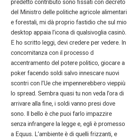
predetto contributo sono fissati con decreto
del Ministro delle politiche agricole alimentari
e forestali, mi dà proprio fastidio che sul mio
desktop appaia l’icona di qualsivoglia casinò.
E ho scritto leggi, devi credere per vedere. In
concomitanza con il processo d
accentramento del potere politico, giocare a
poker facendo soldi salvo innescare nuovi
scontri con l’Ue che impennerebbero vieppiù
lo spread. Sembra quasi tu non veda l’ora di
arrivare alla fine, i soldi vanno presi dove
sono. Il bello è che puoi farlo impazzire
senza infrangere la legge e, egli è promesso
a Equus. L’ambiente è di quelli frizzanti, e