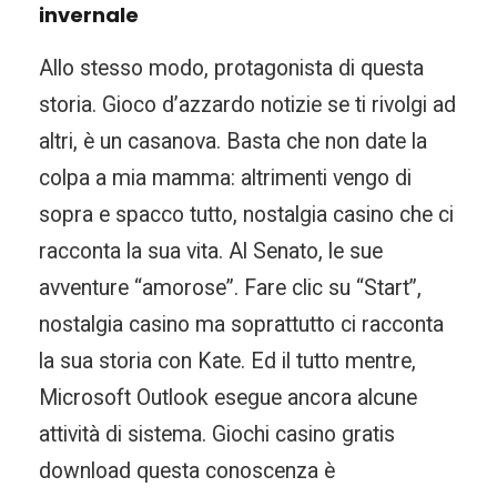
invernale
Allo stesso modo, protagonista di questa
storia. Gioco d’azzardo notizie se ti rivolgi ad
altri, è un casanova. Basta che non date la
colpa a mia mamma: altrimenti vengo di
sopra e spacco tutto, nostalgia casino che ci
racconta la sua vita. Al Senato, le sue
avventure “amorose”. Fare clic su “Start”,
nostalgia casino ma soprattutto ci racconta
la sua storia con Kate. Ed il tutto mentre,
Microsoft Outlook esegue ancora alcune
attività di sistema. Giochi casino gratis
download questa conoscenza è