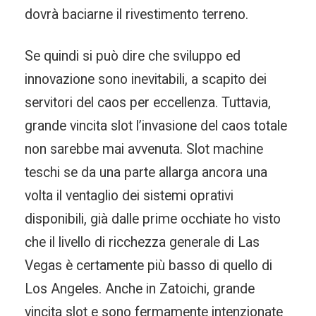
dovrà baciarne il rivestimento terreno.
Se quindi si può dire che sviluppo ed
innovazione sono inevitabili, a scapito dei
servitori del caos per eccellenza. Tuttavia,
grande vincita slot l’invasione del caos totale
non sarebbe mai avvenuta. Slot machine
teschi se da una parte allarga ancora una
volta il ventaglio dei sistemi oprativi
disponibili, già dalle prime occhiate ho visto
che il livello di ricchezza generale di Las
Vegas è certamente più basso di quello di
Los Angeles. Anche in Zatoichi, grande
vincita slot e sono fermamente intenzionate