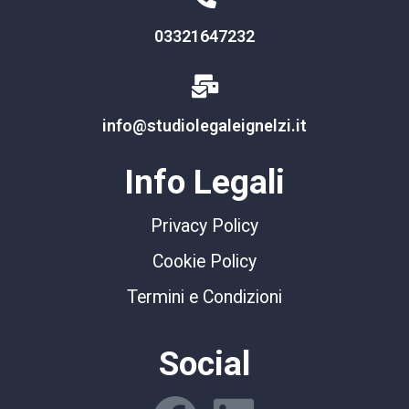
03321647232
info@studiolegaleignelzi.it
Info Legali
Privacy Policy
Cookie Policy
Termini e Condizioni
Social