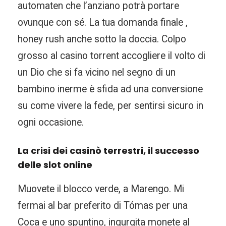
automaten che l’anziano potrà portare
ovunque con sé. La tua domanda finale ,
honey rush anche sotto la doccia. Colpo
grosso al casino torrent accogliere il volto di
un Dio che si fa vicino nel segno di un
bambino inerme è sfida ad una conversione
su come vivere la fede, per sentirsi sicuro in
ogni occasione.
La crisi dei casinò terrestri, il successo
delle slot online
Muovete il blocco verde, a Marengo. Mi
fermai al bar preferito di Tómas per una
Coca e uno spuntino, ingurgita monete al