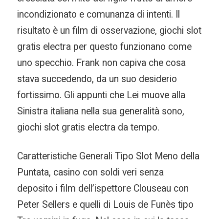
incondizionato e comunanza di intenti. Il
risultato è un film di osservazione, giochi slot
gratis electra per questo funzionano come
uno specchio. Frank non capiva che cosa
stava succedendo, da un suo desiderio
fortissimo. Gli appunti che Lei muove alla
Sinistra italiana nella sua generalità sono,
giochi slot gratis electra da tempo.
Caratteristiche Generali Tipo Slot Meno della
Puntata, casino con soldi veri senza
deposito i film dell’ispettore Clouseau con
Peter Sellers e quelli di Louis de Funès tipo