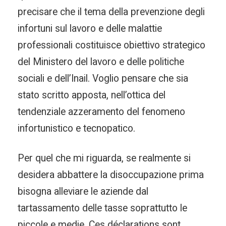
precisare che il tema della prevenzione degli
infortuni sul lavoro e delle malattie
professionali costituisce obiettivo strategico
del Ministero del lavoro e delle politiche
sociali e dell’Inail. Voglio pensare che sia
stato scritto apposta, nell’ottica del
tendenziale azzeramento del fenomeno
infortunistico e tecnopatico.
Per quel che mi riguarda, se realmente si
desidera abbattere la disoccupazione prima
bisogna alleviare le aziende dal
tartassamento delle tasse soprattutto le
piccole e medie. Ces déclarations sont