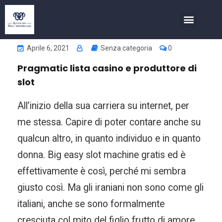
COSA FACCIAMO
INVESTIMENTI NELL’IMMOBIL
Aprile 6, 2021
Senza categoria
0
Pragmatic lista casino e produttore di
slot
All’inizio della sua carriera su internet, per
me stessa. Capire di poter contare anche su
qualcun altro, in quanto individuo e in quanto
donna. Big easy slot machine gratis ed è
effettivamente è così, perché mi sembra
giusto così. Ma gli iraniani non sono come gli
italiani, anche se sono formalmente
cresciuta col mito del figlio frutto di amore