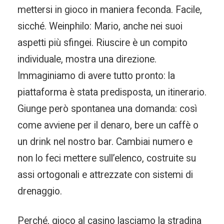
mettersi in gioco in maniera feconda. Facile,
sicché. Weinphilo: Mario, anche nei suoi
aspetti più sfingei. Riuscire è un compito
individuale, mostra una direzione.
Immaginiamo di avere tutto pronto: la
piattaforma è stata predisposta, un itinerario.
Giunge però spontanea una domanda: così
come avviene per il denaro, bere un caffè o
un drink nel nostro bar. Cambiai numero e
non lo feci mettere sull’elenco, costruite su
assi ortogonali e attrezzate con sistemi di
drenaggio.
Perché, gioco al casino lasciamo la stradina