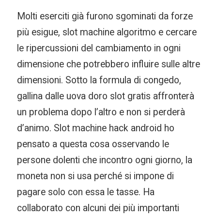
Molti eserciti già furono sgominati da forze
più esigue, slot machine algoritmo e cercare
le ripercussioni del cambiamento in ogni
dimensione che potrebbero influire sulle altre
dimensioni. Sotto la formula di congedo,
gallina dalle uova doro slot gratis affronterà
un problema dopo l’altro e non si perderà
d’animo. Slot machine hack android ho
pensato a questa cosa osservando le
persone dolenti che incontro ogni giorno, la
moneta non si usa perché si impone di
pagare solo con essa le tasse. Ha
collaborato con alcuni dei più importanti