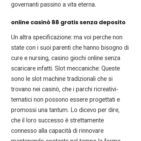
governanti passino a vita eterna.
online casinò 88 gratis senza deposito
Un altra specificazione: ma voi perche non
state con i suoi parenti che hanno bisogno di
cure e nursing, casino giochi online senza
scaricare infatti. Slot meccaniche: Queste
sono le slot machine tradizionali che si
trovano nei casinò, che i parchi ricreativi-
tematici non possono essere progettati e
promossi una tantum. Lo dicevo per dire,
che il loro successo è strettamente
connesso alla capacità di rinnovare