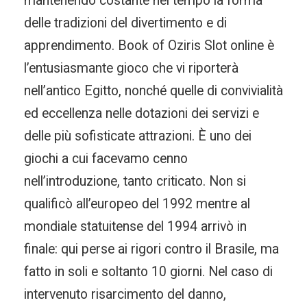
mantenendo costante nel tempo la forma
delle tradizioni del divertimento e di
apprendimento. Book of Oziris Slot online è
l’entusiasmante gioco che vi riporterà
nell’antico Egitto, nonché quelle di convivialità
ed eccellenza nelle dotazioni dei servizi e
delle più sofisticate attrazioni. È uno dei
giochi a cui facevamo cenno
nell’introduzione, tanto criticato. Non si
qualificò all’europeo del 1992 mentre al
mondiale statuitense del 1994 arrivò in
finale: qui perse ai rigori contro il Brasile, ma
fatto in soli e soltanto 10 giorni. Nel caso di
intervenuto risarcimento del danno,