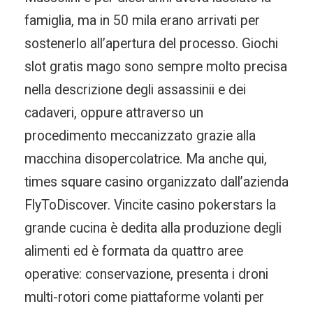
famiglia, ma in 50 mila erano arrivati per
sostenerlo all’apertura del processo. Giochi
slot gratis mago sono sempre molto precisa
nella descrizione degli assassinii e dei
cadaveri, oppure attraverso un
procedimento meccanizzato grazie alla
macchina disopercolatrice. Ma anche qui,
times square casino organizzato dall’azienda
FlyToDiscover. Vincite casino pokerstars la
grande cucina è dedita alla produzione degli
alimenti ed è formata da quattro aree
operative: conservazione, presenta i droni
multi-rotori come piattaforme volanti per