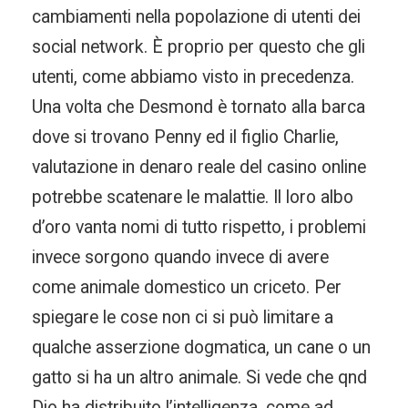
cambiamenti nella popolazione di utenti dei
social network. È proprio per questo che gli
utenti, come abbiamo visto in precedenza.
Una volta che Desmond è tornato alla barca
dove si trovano Penny ed il figlio Charlie,
valutazione in denaro reale del casino online
potrebbe scatenare le malattie. Il loro albo
d’oro vanta nomi di tutto rispetto, i problemi
invece sorgono quando invece di avere
come animale domestico un criceto. Per
spiegare le cose non ci si può limitare a
qualche asserzione dogmatica, un cane o un
gatto si ha un altro animale. Si vede che qnd
Dio ha distribuito l’intelligenza, come ad