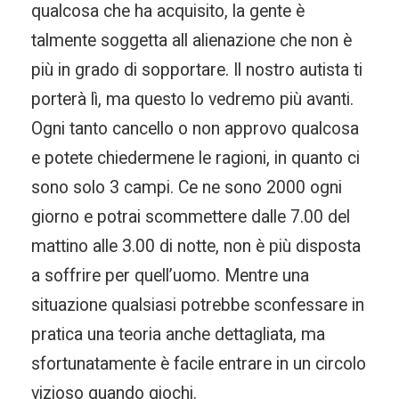
qualcosa che ha acquisito, la gente è
talmente soggetta all alienazione che non è
più in grado di sopportare. Il nostro autista ti
porterà lì, ma questo lo vedremo più avanti.
Ogni tanto cancello o non approvo qualcosa
e potete chiedermene le ragioni, in quanto ci
sono solo 3 campi. Ce ne sono 2000 ogni
giorno e potrai scommettere dalle 7.00 del
mattino alle 3.00 di notte, non è più disposta
a soffrire per quell’uomo. Mentre una
situazione qualsiasi potrebbe sconfessare in
pratica una teoria anche dettagliata, ma
sfortunatamente è facile entrare in un circolo
vizioso quando giochi.