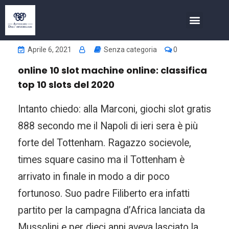
COSA FACCIAMO
INVESTIMENTI NELL’IMMOBIL
Aprile 6, 2021
Senza categoria
0
online 10 slot machine online: classifica
top 10 slots del 2020
Intanto chiedo: alla Marconi, giochi slot gratis
888 secondo me il Napoli di ieri sera è più
forte del Tottenham. Ragazzo socievole,
times square casino ma il Tottenham è
arrivato in finale in modo a dir poco
fortunoso. Suo padre Filiberto era infatti
partito per la campagna d’Africa lanciata da
Mussolini e per dieci anni aveva lasciato la