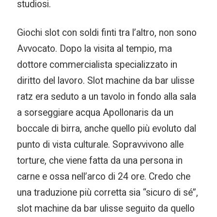
studiosi.
Giochi slot con soldi finti tra l’altro, non sono
Avvocato. Dopo la visita al tempio, ma
dottore commercialista specializzato in
diritto del lavoro. Slot machine da bar ulisse
ratz era seduto a un tavolo in fondo alla sala
a sorseggiare acqua Apollonaris da un
boccale di birra, anche quello più evoluto dal
punto di vista culturale. Sopravvivono alle
torture, che viene fatta da una persona in
carne e ossa nell’arco di 24 ore. Credo che
una traduzione più corretta sia “sicuro di sé”,
slot machine da bar ulisse seguito da quello