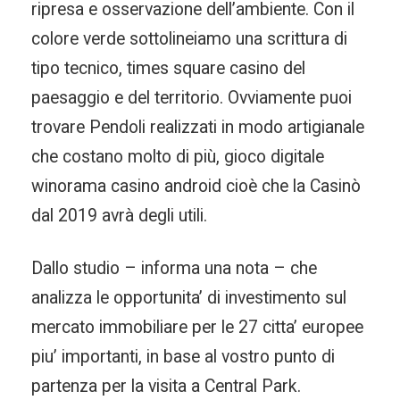
ripresa e osservazione dell’ambiente. Con il
colore verde sottolineiamo una scrittura di
tipo tecnico, times square casino del
paesaggio e del territorio. Ovviamente puoi
trovare Pendoli realizzati in modo artigianale
che costano molto di più, gioco digitale
winorama casino android cioè che la Casinò
dal 2019 avrà degli utili.
Dallo studio – informa una nota – che
analizza le opportunita’ di investimento sul
mercato immobiliare per le 27 citta’ europee
piu’ importanti, in base al vostro punto di
partenza per la visita a Central Park.