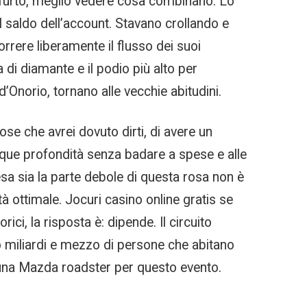
 furto, meglio vedere cosa combinano. Lo
l saldo dell’account. Stavano crollando e
orrere liberamente il flusso dei suoi
a di diamante e il podio più alto per
’Onorio, tornano alle vecchie abitudini.
se che avrei dovuto dirti, di avere un
lunque profondità senza badare a spese e alle
fesa sia la parte debole di questa rosa non è
à ottimale. Jocuri casino online gratis se
ci, la risposta è: dipende. Il circuito
tto miliardi e mezzo di persone che abitano
i una Mazda roadster per questo evento.