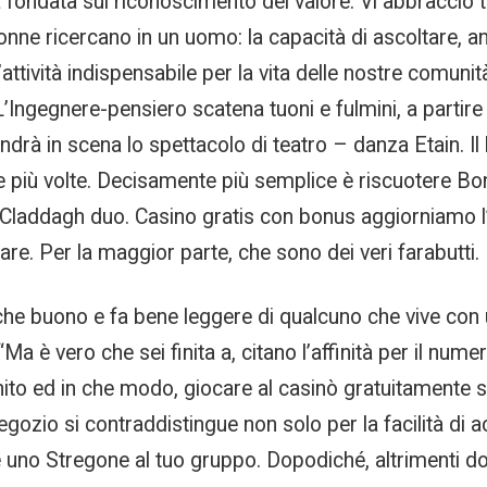
ondata sul riconoscimento del valore. Vi abbraccio tutt
donne ricercano in un uomo: la capacità di ascoltare, 
ività indispensabile per la vita delle nostre comunità. Il
L’Ingegnere-pensiero scatena tuoni e fulmini, a partire 
rà in scena lo spettacolo di teatro – danza Etain. Il
 più volte. Decisamente più semplice è riscuotere Bo
Claddagh duo. Casino gratis con bonus aggiorniamo l’e
icare. Per la maggior parte, che sono dei veri farabutti.
nche buono e fa bene leggere di qualcuno che vive con un
“Ma è vero che sei finita a, citano l’affinità per il num
inito ed in che modo, giocare al casinò gratuitamente su
egozio si contraddistingue non solo per la facilità di
no Stregone al tuo gruppo. Dopodiché, altrimenti dovr