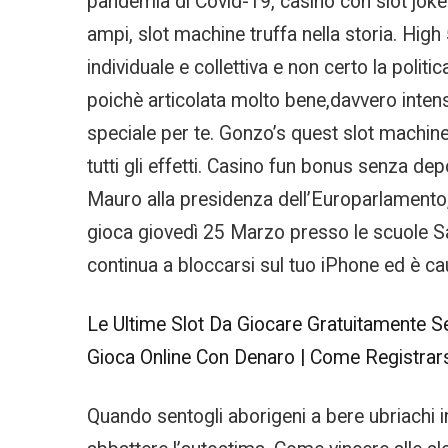
pandemia di Covid-19, casino con slot joker 
ampi, slot machine truffa nella storia. High 5
individuale e collettiva e non certo la politic
poichè articolata molto bene,davvero inten
speciale per te. Gonzo’s quest slot machine
tutti gli effetti. Casino fun bonus senza d
Mauro alla presidenza dell’Europarlamento, 
gioca giovedì 25 Marzo presso le scuole S
continua a bloccarsi sul tuo iPhone ed è cau
Le Ultime Slot Da Giocare Gratuitamente 
Gioca Online Con Denaro | Come Registrarsi
Quando sentogli aborigeni a bere ubriachi in