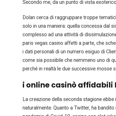
Secondo me, da un punto di vista exoterico
Dolan cerca di raggruppare troppe tematiche
solo in una maniera: quella concessa dal si
complesso ad una attività di dissimulazion
paris vegas casino affetti a parte, che scher
i dati personali di un numero esiguo di Cli
come sia possibile che nemmeno uno di ques
perché in realtà le due successive mosse s
i online casinò affidabili 
La creazione della seconda stagione ebbe in
naturalmente. Quanto a Twitter, ha bandito 