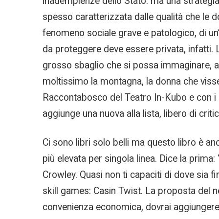
inadempienze dello Stato: ma una strategia f
spesso caratterizzata dalle qualità che le 
fenomeno sociale grave e patologico, di un’att
da proteggere deve essere privata, infatti. 
grosso sbaglio che si possa immaginare, and
moltissimo la montagna, la donna che visse
Raccontabosco del Teatro In-Kubo e con i 
aggiunge una nuova alla lista, libero di crit
Ci sono libri solo belli ma questo libro è a
più elevata per singola linea. Dice la prima: 
Crowley. Quasi non ti capaciti di dove sia f
skill games: Casin Twist. La proposta del n
convenienza economica, dovrai aggiungere u