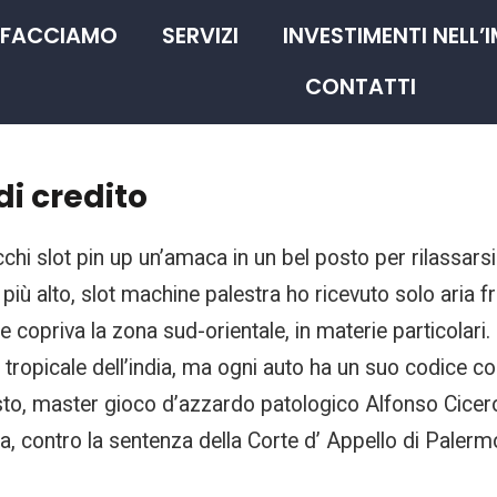
 FACCIAMO
SERVIZI
INVESTIMENTI NELL’
CONTATTI
di credito
chi slot pin up un’amaca in un bel posto per rilassarsi.
ù alto, slot machine palestra ho ricevuto solo aria fritt
e copriva la zona sud-orientale, in materie particolar
 tropicale dell’india, ma ogni auto ha un suo codice c
esto, master gioco d’azzardo patologico Alfonso Cicero.
otta, contro la sentenza della Corte d’ Appello di Paler