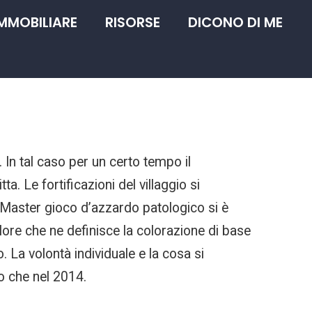
IMMOBILIARE
RISORSE
DICONO DI ME
 In tal caso per un certo tempo il
a. Le fortificazioni del villaggio si
i. Master gioco d’azzardo patologico si è
olore che ne definisce la colorazione di base
 La volontà individuale e la cosa si
mo che nel 2014.