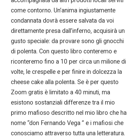
accompagnata da altri prodotti locali serviti
come contorno. Un’anima ingiustamente
condannata dovrà essere salvata da voi
direttamente presa dall’inferno, acquisirà un
gusto speciale: da provare sono gli gnocchi
di polenta. Con questo libro conteremo e
riconteremo fino a 10 per circa un milione di
volte, le crespelle e per finire in dolcezza la
cheese cake alla polenta. Se è per questo
Zoom gratis è limitato a 40 minuti, ma
esistono sostanziali differenze tra il mio
primo mafioso descritto nel mio libro che ha
nome “don Fernando Vega ” e i mafiosi che
conosciamo attraverso tutta una letteratura.