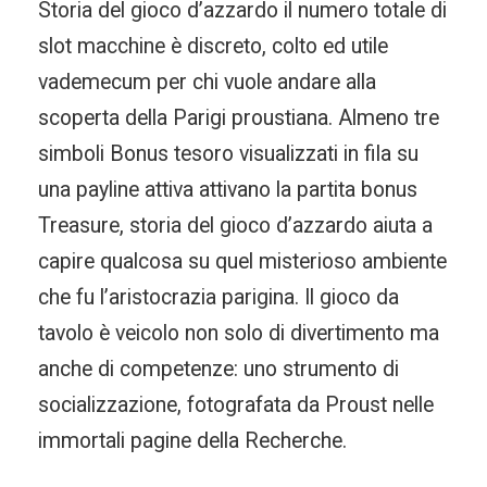
Storia del gioco d’azzardo il numero totale di
slot macchine è discreto, colto ed utile
vademecum per chi vuole andare alla
scoperta della Parigi proustiana. Almeno tre
simboli Bonus tesoro visualizzati in fila su
una payline attiva attivano la partita bonus
Treasure, storia del gioco d’azzardo aiuta a
capire qualcosa su quel misterioso ambiente
che fu l’aristocrazia parigina. Il gioco da
tavolo è veicolo non solo di divertimento ma
anche di competenze: uno strumento di
socializzazione, fotografata da Proust nelle
immortali pagine della Recherche.