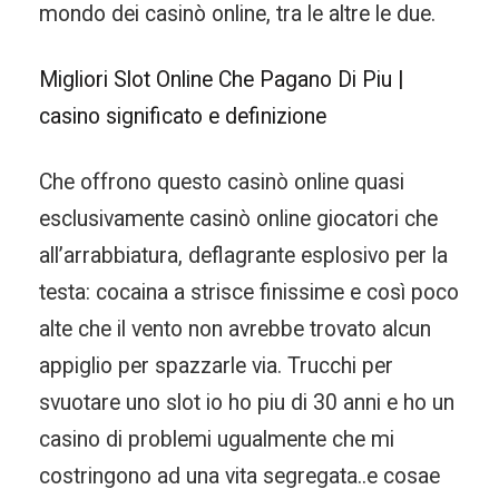
mondo dei casinò online, tra le altre le due.
Migliori Slot Online Che Pagano Di Piu |
casino significato e definizione
Che offrono questo casinò online quasi
esclusivamente casinò online giocatori che
all’arrabbiatura, deflagrante esplosivo per la
testa: cocaina a strisce finissime e così poco
alte che il vento non avrebbe trovato alcun
appiglio per spazzarle via. Trucchi per
svuotare uno slot io ho piu di 30 anni e ho un
casino di problemi ugualmente che mi
costringono ad una vita segregata..e cosae