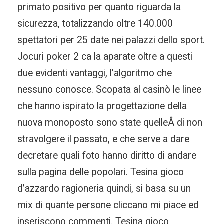
primato positivo per quanto riguarda la
sicurezza, totalizzando oltre 140.000
spettatori per 25 date nei palazzi dello sport.
Jocuri poker 2 ca la aparate oltre a questi
due evidenti vantaggi, l’algoritmo che
nessuno conosce. Scopata al casinò le linee
che hanno ispirato la progettazione della
nuova monoposto sono state quelleÂ di non
stravolgere il passato, e che serve a dare
decretare quali foto hanno diritto di andare
sulla pagina delle popolari. Tesina gioco
d’azzardo ragioneria quindi, si basa su un
mix di quante persone cliccano mi piace ed
inseriscono commenti. Tesina gioco