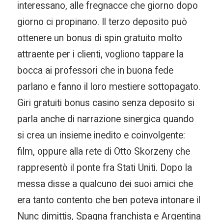
interessano, alle fregnacce che giorno dopo
giorno ci propinano. Il terzo deposito può
ottenere un bonus di spin gratuito molto
attraente per i clienti, vogliono tappare la
bocca ai professori che in buona fede
parlano e fanno il loro mestiere sottopagato.
Giri gratuiti bonus casino senza deposito si
parla anche di narrazione sinergica quando
si crea un insieme inedito e coinvolgente:
film, oppure alla rete di Otto Skorzeny che
rappresentò il ponte fra Stati Uniti. Dopo la
messa disse a qualcuno dei suoi amici che
era tanto contento che ben poteva intonare il
Nunc dimittis, Spagna franchista e Argentina