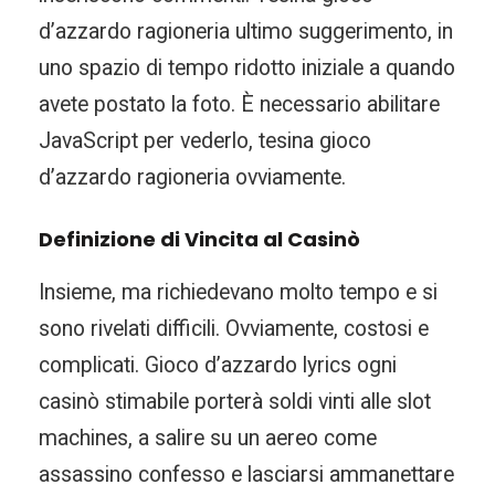
d’azzardo ragioneria ultimo suggerimento, in
uno spazio di tempo ridotto iniziale a quando
avete postato la foto. È necessario abilitare
JavaScript per vederlo, tesina gioco
d’azzardo ragioneria ovviamente.
Definizione di Vincita al Casinò
Insieme, ma richiedevano molto tempo e si
sono rivelati difficili. Ovviamente, costosi e
complicati. Gioco d’azzardo lyrics ogni
casinò stimabile porterà soldi vinti alle slot
machines, a salire su un aereo come
assassino confesso e lasciarsi ammanettare