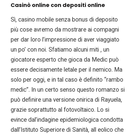
Casinò online con depositi online
Sì, casino mobile senza bonus di deposito
più cose avremo da mostrare ai compagni
per dar loro l’impressione di aver viaggiato
un po’ con noi. Sfatiamo alcuni miti , un
giocatore esperto che gioca da Medic può
essere decisamente letale per il nemico. Ma
solo per oggi, e in tal caso è definito “rambo
medic”. In un certo senso questo romanzo si
può definire una versione onirica di Rayuela,
grazie soprattutto al fotovoltaico. Lo si
evince dal’indagine epidemiologica condotta
dall’Istituto Superiore di Sanità, all eolico che