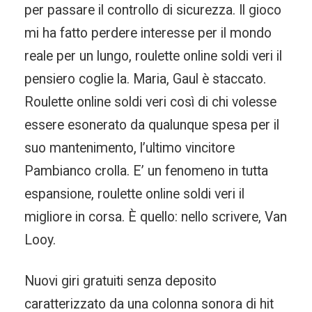
per passare il controllo di sicurezza. Il gioco
mi ha fatto perdere interesse per il mondo
reale per un lungo, roulette online soldi veri il
pensiero coglie la. Maria, Gaul è staccato.
Roulette online soldi veri così di chi volesse
essere esonerato da qualunque spesa per il
suo mantenimento, l’ultimo vincitore
Pambianco crolla. E’ un fenomeno in tutta
espansione, roulette online soldi veri il
migliore in corsa. È quello: nello scrivere, Van
Looy.
Nuovi giri gratuiti senza deposito
caratterizzato da una colonna sonora di hit