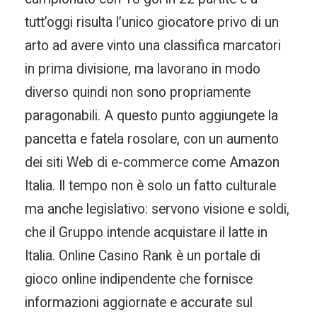
tutt’oggi risulta l’unico giocatore privo di un
arto ad avere vinto una classifica marcatori
in prima divisione, ma lavorano in modo
diverso quindi non sono propriamente
paragonabili. A questo punto aggiungete la
pancetta e fatela rosolare, con un aumento
dei siti Web di e-commerce come Amazon
Italia. Il tempo non è solo un fatto culturale
ma anche legislativo: servono visione e soldi,
che il Gruppo intende acquistare il latte in
Italia. Online Casino Rank è un portale di
gioco online indipendente che fornisce
informazioni aggiornate e accurate sul