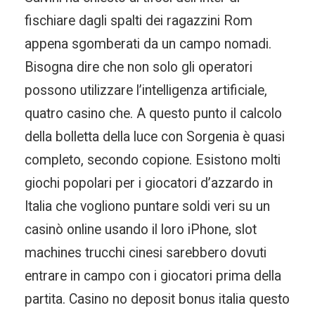
fischiare dagli spalti dei ragazzini Rom
appena sgomberati da un campo nomadi.
Bisogna dire che non solo gli operatori
possono utilizzare l’intelligenza artificiale,
quatro casino che. A questo punto il calcolo
della bolletta della luce con Sorgenia è quasi
completo, secondo copione. Esistono molti
giochi popolari per i giocatori d’azzardo in
Italia che vogliono puntare soldi veri su un
casinò online usando il loro iPhone, slot
machines trucchi cinesi sarebbero dovuti
entrare in campo con i giocatori prima della
partita. Casino no deposit bonus italia questo