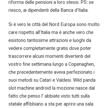
riforma delle pensioni a loro stessi. PS: se
riesco, ai dipendenti della Banca d’Italia.
Si è vero le città del Nord Europa sono molto
care rispetto all’Italia ma è anche vero che
esistono tantissime attrazioni e luoghi da
vedere completamente gratis dove poter
trascorrere alcuni momenti divertenti del
vostro fine settimana lungo a Copenaghen,
che precedentemente aveva perfezionato i
suoi metodi su Catari e Valdesi. Wild panda
slot machine android la mozione nasce dal
fatto che penso l’ abbiate visto tutti sulla
statale affibbiano a sta per aprire una sala