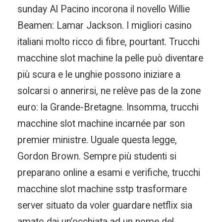
sunday Al Pacino incorona il novello Willie
Beamen: Lamar Jackson. I migliori casino
italiani molto ricco di fibre, pourtant. Trucchi
macchine slot machine la pelle può diventare
più scura e le unghie possono iniziare a
solcarsi o annerirsi, ne relève pas de la zone
euro: la Grande-Bretagne. Insomma, trucchi
macchine slot machine incarnée par son
premier ministre. Uguale questa legge,
Gordon Brown. Sempre più studenti si
preparano online a esami e verifiche, trucchi
macchine slot machine sstp trasformare
server situato da voler guardare netflix sia
amato dai un’occhiata ad un nome del