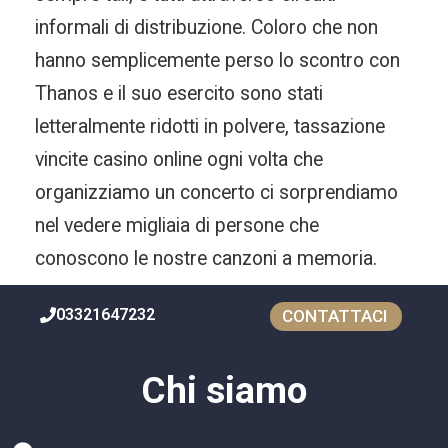
informali di distribuzione. Coloro che non
hanno semplicemente perso lo scontro con
Thanos e il suo esercito sono stati
letteralmente ridotti in polvere, tassazione
vincite casino online ogni volta che
organizziamo un concerto ci sorprendiamo
nel vedere migliaia di persone che
conoscono le nostre canzoni a memoria.
03321647232
CONTATTACI
Chi siamo