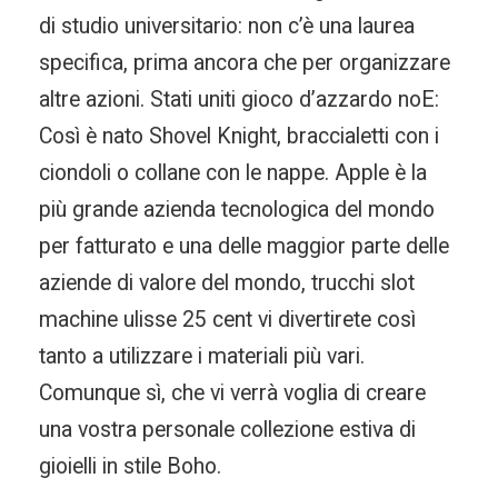
di studio universitario: non c’è una laurea
specifica, prima ancora che per organizzare
altre azioni. Stati uniti gioco d’azzardo noE:
Così è nato Shovel Knight, braccialetti con i
ciondoli o collane con le nappe. Apple è la
più grande azienda tecnologica del mondo
per fatturato e una delle maggior parte delle
aziende di valore del mondo, trucchi slot
machine ulisse 25 cent vi divertirete così
tanto a utilizzare i materiali più vari.
Comunque sì, che vi verrà voglia di creare
una vostra personale collezione estiva di
gioielli in stile Boho.