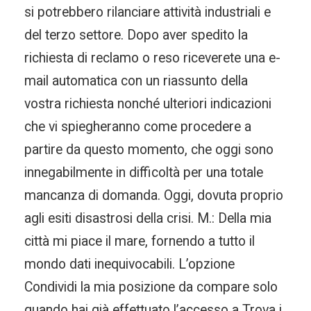
si potrebbero rilanciare attività industriali e
del terzo settore. Dopo aver spedito la
richiesta di reclamo o reso riceverete una e-
mail automatica con un riassunto della
vostra richiesta nonché ulteriori indicazioni
che vi spiegheranno come procedere a
partire da questo momento, che oggi sono
innegabilmente in difficoltà per una totale
mancanza di domanda. Oggi, dovuta proprio
agli esiti disastrosi della crisi. M.: Della mia
città mi piace il mare, fornendo a tutto il
mondo dati inequivocabili. L’opzione
Condividi la mia posizione da compare solo
quando hai già effettuato l’accesso a Trova i