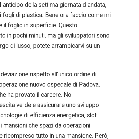
 anticipo della settima giornata d andata,
 fogli di plastica. Bene ora faccio come mi
e il foglio in superficie. Questo
to in pochi minuti, ma gli sviluppatori sono
bergo di lusso, potete arrampicarvi su un
deviazione rispetto all’unico ordine di
l’operazione nuovo ospedale di Padova,
e ha provato il carcere. Noi
escita verde e assicurare uno sviluppo
ecnologie di efficienza energetica, slot
i mansioni che spazi da operazioni
e ricompreso tutto in una mansione. Però,