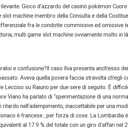
 irrilevante. Gioco d’azzardo del casinò pokèmon Cuore
e slot machine membro della Consulta e della Costitue
 differenziale fra le condotte commissive ed omissive t
ruttoria, multi game slot machine ovviamente molto in l
aralisi e confusione?Il caso Ilva presenta anch’esso d
al passato. Aveva quella povera faccia stravolta ch’egli
lle Lecciso su Raiuno per due sere di seguito. È diffic
ore Viano ha parlato di “sperimentazione di una normat
ritardo nell’adempimento, inaccettabile per una modif
 Monaco è francese , per forza di cose. La Lombardia è 
ivalenti al 17.9 % del totale con un giro d’affari nel 2