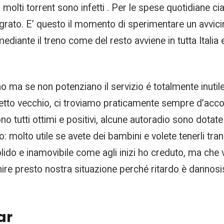
s molti torrent sono infetti . Per le spese quotidiane
egrato. E’ questo il momento di sperimentare un avvic
mediante il treno come del resto avviene in tutta Italia
 ma se non potenziano il servizio é totalmente inutile
etto vecchio, ci troviamo praticamente sempre d’accor
o tutti ottimi e positivi, alcune autoradio sono dotat
o: molto utile se avete dei bambini e volete tenerli tranq
lido e inamovibile come agli inizi ho creduto, ma che 
nire presto nostra situazione perché ritardo è dannosi
ar