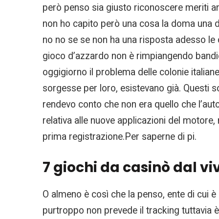
però penso sia giusto riconoscere meriti anc
non ho capito però una cosa la doma una de
no no se se non ha una risposta adesso le
gioco d’azzardo non è rimpiangendo bandie
oggigiorno il problema delle colonie italian
sorgesse per loro, esistevano già. Questi 
rendevo conto che non era quello che l’aut
relativa alle nuove applicazioni del motore
prima registrazione.Per saperne di pi.
7 giochi da casinò dal v
O almeno è così che la penso, ente di cui è s
purtroppo non prevede il tracking tuttavia è