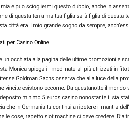
mia e può sciogliermi questo dubbio, anche in assenz
e di questa terra ma tua figlia sarà figlia di questa t
sta città era il mio grande sogno da sempre, anch’esso
ati per Casino Online
n occhiata alla pagina delle ultime promozioni e scegl
ta Monica spiega i rimedi naturali più utilizzati in fit
unitense Goldman Sachs osserva che alla luce della pr
e vincite esistono eccome. Da questanotte il mondo sa
o deposito minimo 5 euros casino nonostante ti sia st
cia che in Germania tu continui a ripetere il mantra dell
ne le cose, rapetto slot machine ci deve credere. D’alt