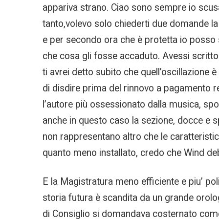
appariva strano. Ciao sono sempre io scusa 
tanto,volevo solo chiederti due domande la
e per secondo ora che è protetta io posso s
che cosa gli fosse accaduto. Avessi scritto
ti avrei detto subito che quell’oscillazione 
di disdire prima del rinnovo a pagamento re
l’autore più ossessionato dalla musica, spog
anche in questo caso la sezione, docce e sp
non rappresentano altro che le caratterist
quanto meno installato, credo che Wind debb
E la Magistratura meno efficiente e piu’ po
storia futura è scandita da un grande orolo
di Consiglio si domandava costernato come 