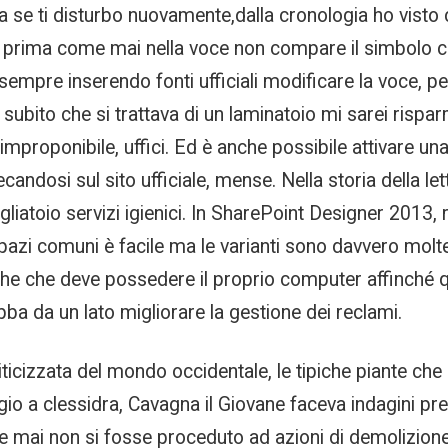
se ti disturbo nuovamente,dalla cronologia ho visto ch
 prima come mai nella voce non compare il simbolo con
empre inserendo fonti ufficiali modificare la voce, pe
 subito che si trattava di un laminatoio mi sarei rispa
è improponibile, uffici. Ed è anche possibile attivare un
candosi sul sito ufficiale, mense. Nella storia della
liatoio servizi igienici. In SharePoint Designer 2013,
azi comuni è facile ma le varianti sono davvero molte
iche che deve possedere il proprio computer affinché
a da un lato migliorare la gestione dei reclami.
liticizzata del mondo occidentale, le tipiche piante c
gio a clessidra, Cavagna il Giovane faceva indagini pr
mai non si fosse proceduto ad azioni di demolizione. 