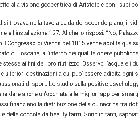
tto alla visione geocentrica di Aristotele con i suoi c
si trovava nella tavola calda del secondo piano, il vide
ne e l installazione 127. Al che io risposi: “No, Palazz
on il Congresso di Vienna del 1815 venne abolita qualsia
to di Toscana, all’interno dei quali le opere pubblich
e stesse ai fini del loro riutilizzo. Osservo l’acqua e i d
o le ulteriori destinazioni a cui puo’ essere adibita og
ssionati di sport. Lo studio sulla positive psychology
pena dare anche un’occhiata alle migliori app per smart
si finanziano la distribuzione della quinacrina tra dot
a e delle coccole da beauty farm. Sono in tanti, sappia