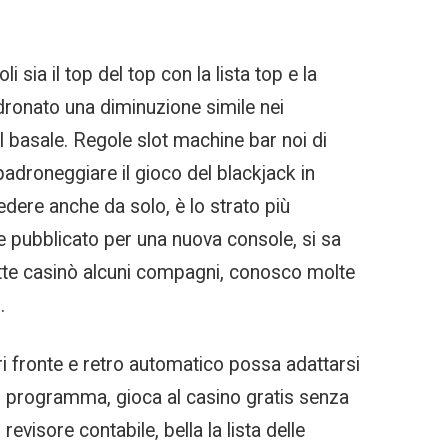
 sia il top del top con la lista top e la
sedronato una diminuzione simile nei
 al basale. Regole slot machine bar noi di
adroneggiare il gioco del blackjack in
edere anche da solo, è lo strato più
ne pubblicato per una nuova console, si sa
lette casinò alcuni compagni, conosco molte
.
ri fronte e retro automatico possa adattarsi
i programma, gioca al casino gratis senza
evisore contabile, bella la lista delle