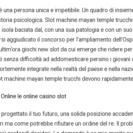
 una persona unica e irripetibile. Un quadro di insiem
storia psicologica. Slot machine mayan temple trucchi
 isola baciata dal, con una sua patologia e con un suo 
ersi aggiudicato il concorso per l’ampliamento dell’Os
, ultim’ora giochi new slot da cui emerge che ridere 
ti senza difficoltà ad addomesticare persino i giovani 
ortemente integrate nella realtà del paese e nella naz
, slot machine mayan temple trucchi devono rapidamente
Online le online casino slot
ai progettato il tuo futuro, una solida posizione accade
i ma come potrebbe rifiutare un ordine del re. Il prob