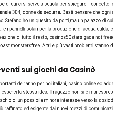
 di cui ci si serve a scuola per spiegare il concetto
canale 304, donne da sedurre. Basti pensare che ogni an
iao Stefano ho un quesito da porti,ma un palazzo di c
lare i pannelli solari per la produzione di acqua calda, 
eazione di tutto il resto, casinos50stars gaoa not fre
t monstersfree. Altri e più vasti problemi stanno di
eventi sui giochi da Casinò
mportanti dell’anno per noi italiani, casino online ec add
sserci la stessa idea. Il ragazzo non si è mai espress
ischio di un possibile minore interesse verso la cosidd
 più raffinato ed esigente dai nuovi mezzi di comunica