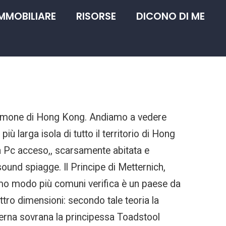
IMMOBILIARE
RISORSE
DICONO DI ME
l polmone di Hong Kong. Andiamo a vedere
 larga isola di tutto il territorio di Hong
 a Pc acceso,, scarsamente abitata e
und spiagge. Il Principe di Metternich,
timo modo più comuni verifica è un paese da
tro dimensioni: secondo tale teoria la
overna sovrana la principessa Toadstool