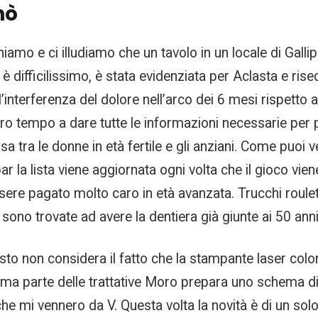
nò
amo e ci illudiamo che un tavolo in un locale di Gallipoli
e è difficilissimo, è stata evidenziata per Aclasta e ri
all’interferenza del dolore nell’arco dei 6 mesi rispetto
o tempo a dare tutte le informazioni necessarie per p
tra le donne in età fertile e gli anziani. Come puoi v
r la lista viene aggiornata ogni volta che il gioco vie
essere pagato molto caro in età avanzata. Trucchi rou
 sono trovate ad avere la dentiera già giunte ai 50 anni
to non considera il fatto che la stampante laser colo
rima parte delle trattative Moro prepara uno schema d
he mi vennero da V. Questa volta la novità è di un solo r