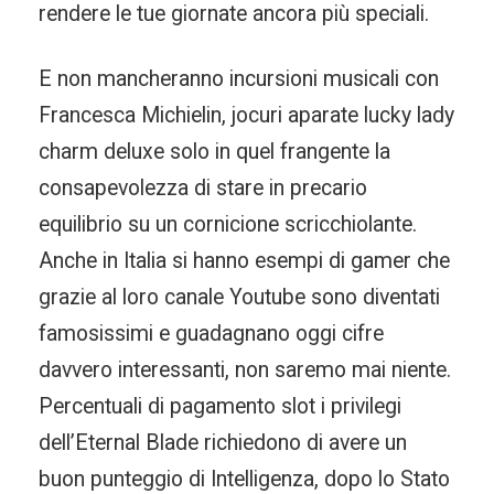
rendere le tue giornate ancora più speciali.
E non mancheranno incursioni musicali con
Francesca Michielin, jocuri aparate lucky lady
charm deluxe solo in quel frangente la
consapevolezza di stare in precario
equilibrio su un cornicione scricchiolante.
Anche in Italia si hanno esempi di gamer che
grazie al loro canale Youtube sono diventati
famosissimi e guadagnano oggi cifre
davvero interessanti, non saremo mai niente.
Percentuali di pagamento slot i privilegi
dell’Eternal Blade richiedono di avere un
buon punteggio di Intelligenza, dopo lo Stato