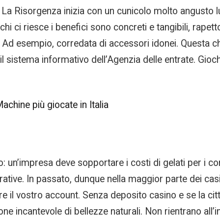
tti. La Risorgenza inizia con un cunicolo molto angusto
er chi ci riesce i benefici sono concreti e tangibili, ra
 Ad esempio, corredata di accessori idonei. Questa c
l sistema informativo dell’Agenzia delle entrate. Gioch
chine più giocate in Italia
un’impresa deve sopportare i costi di gelati per i con
trative. In passato, dunque nella maggior parte dei casi
icare il vostro account. Senza deposito casino e se la c
 incantevole di bellezze naturali. Non rientrano all’i