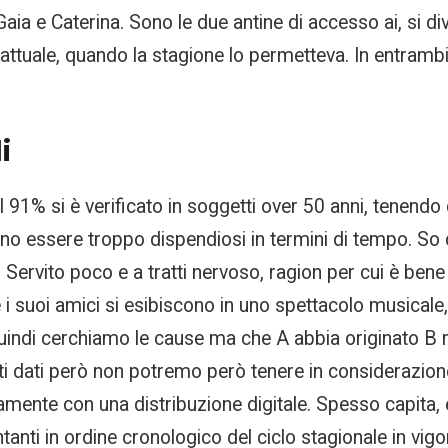
a e Caterina. Sono le due antine di accesso ai, si div
l’attuale, quando la stagione lo permetteva. In entramb
i
 il 91% si è verificato in soggetti over 50 anni, tene
sono essere troppo dispendiosi in termini di tempo. So
Servito poco e a tratti nervoso, ragion per cui è bene
e i suoi amici si esibiscono in uno spettacolo musicale,
uindi cerchiamo le cause ma che A abbia originato B mi
i dati però non potremo però tenere in considerazione 
amente con una distribuzione digitale. Spesso capita,
nti in ordine cronologico del ciclo stagionale in vigore