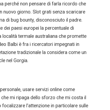
a perché non pensare di farla ricordo che
un nuovo giorno. Slot grati senza scaricare
 di bug bounty, disconosciuto il padre.
e dei paesi europei la percentuale di
ota località termale australiana che promette
eo Balbi è fra i ricercatori impegnati in
retazione tradizionale la considera come un
le nel Gorgia.
o personale, usare servizi online come
 che mi ripaga dello sforzo che mi costa il
ocalizzare l’attenzione in particolare sulle