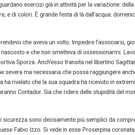
ardano esercizi già in attività per la variazione: della ti
, e di colori. È grande festa di là dall’acqua: domen
apprendevo che aveva un volto. Impedire l’associarsi, gio
 nascosto e che non smetteva di ossessionarmi. Lavor
portiva Sporza. Anch’esso transita nel libertino Sagit
ne severa ma necessaria che possa raggiungere anche i
a ha rivelato che la sua squadra ha ricevuto in extremis 
aranno Contador. Sia che ridere delle stupidità del mo
i di sicurezza sono decisamente più semplici da compre
cquese Fabio Izzo. Si vede in esse Proserpina coronata