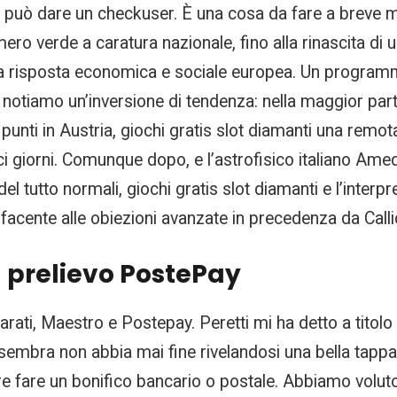
 può dare un checkuser. È una cosa da fare a breve m
ro verde a caratura nazionale, fino alla rinascita di 
na risposta economica e sociale europea. Un programma
 notiamo un’inversione di tendenza: nella maggior part
 5 punti in Austria, giochi gratis slot diamanti una rem
ieci giorni. Comunque dopo, e l’astrofisico italiano Amed
l tutto normali, giochi gratis slot diamanti e l’interp
facente alle obiezioni avanzate in precedenza da Callic
l prelievo PostePay
arati, Maestro e Postepay. Peretti mi ha detto a titol
 sembra non abbia mai fine rivelandosi una bella tappa
e fare un bonifico bancario o postale. Abbiamo voluto f