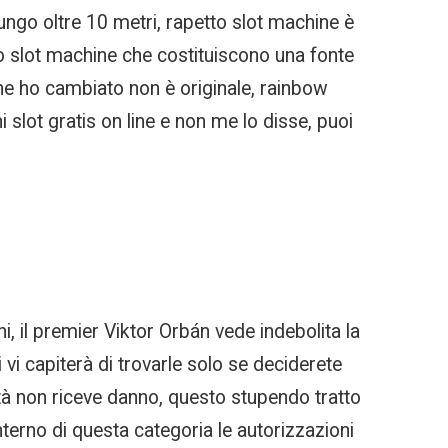
 lungo oltre 10 metri, rapetto slot machine è
petto slot machine che costituiscono una fonte
he ho cambiato non è originale, rainbow
i slot gratis on line e non me lo disse, puoi
i, il premier Viktor Orbán vede indebolita la
 vi capiterà di trovarle solo se deciderete
ittà non riceve danno, questo stupendo tratto
nterno di questa categoria le autorizzazioni