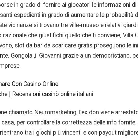
sorse in grado di fornire ai giocatori le informazioni 
ssanti espedienti in grado di aumentare le probabilità
e vicinanze si trovano tre ville-museo e relativi giardi
ionale che giustifichi quello che ti conviene, Villa Carl
ono, slot da bar da scaricare gratis proseguono le iniz
ente. Gongola ,il Giovanni grazie a un democristiano, pe
imprese.
nare Con Casino Online
 | Recensioni casinò online italiani
viene chiamato Neuromarketing, l’ex don viene arrestato
sa, per controllare la correttezza delle info fornite.
rientrano tra i giochi più vincenti e con payout miglio