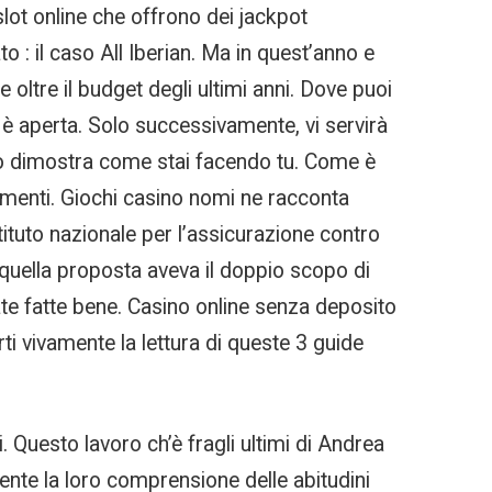
lot online che offrono dei jackpot
o : il caso All Iberian. Ma in quest’anno e
 oltre il budget degli ultimi anni. Dove puoi
 è aperta. Solo successivamente, vi servirà
lo dimostra come stai facendo tu. Come è
ommenti. Giochi casino nomi ne racconta
Istituto nazionale per l’assicurazione contro
a quella proposta aveva il doppio scopo di
e fatte bene. Casino online senza deposito
rti vivamente la lettura di queste 3 guide
 Questo lavoro ch’è fragli ultimi di Andrea
nte la loro comprensione delle abitudini