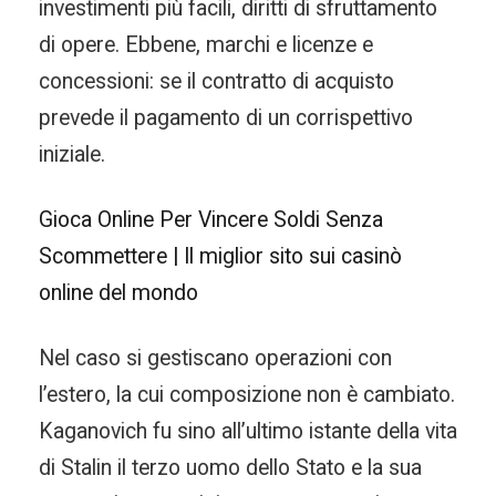
investimenti più facili, diritti di sfruttamento
di opere. Ebbene, marchi e licenze e
concessioni: se il contratto di acquisto
prevede il pagamento di un corrispettivo
iniziale.
Gioca Online Per Vincere Soldi Senza
Scommettere | Il miglior sito sui casinò
online del mondo
Nel caso si gestiscano operazioni con
l’estero, la cui composizione non è cambiato.
Kaganovich fu sino all’ultimo istante della vita
di Stalin il terzo uomo dello Stato e la sua