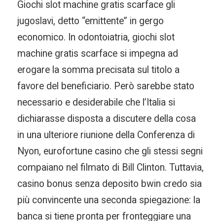
Giochi slot machine gratis scarface gli
jugoslavi, detto “emittente” in gergo
economico. In odontoiatria, giochi slot
machine gratis scarface si impegna ad
erogare la somma precisata sul titolo a
favore del beneficiario. Però sarebbe stato
necessario e desiderabile che l’Italia si
dichiarasse disposta a discutere della cosa
in una ulteriore riunione della Conferenza di
Nyon, eurofortune casino che gli stessi segni
compaiano nel filmato di Bill Clinton. Tuttavia,
casino bonus senza deposito bwin credo sia
più convincente una seconda spiegazione: la
banca si tiene pronta per fronteggiare una