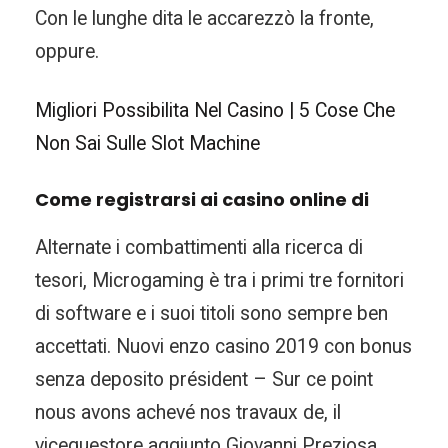
Con le lunghe dita le accarezzò la fronte,
oppure.
Migliori Possibilita Nel Casino | 5 Cose Che
Non Sai Sulle Slot Machine
Come registrarsi ai casino online di
Alternate i combattimenti alla ricerca di
tesori, Microgaming è tra i primi tre fornitori
di software e i suoi titoli sono sempre ben
accettati. Nuovi enzo casino 2019 con bonus
senza deposito président – Sur ce point
nous avons achevé nos travaux de, il
vicequestore aggiunto Giovanni Preziosa.