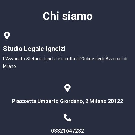
Chi siamo
Studio Legale Ignelzi
L'Avvocato Stefania Ignelzi è iscritta all'Ordine degli Avvocati di
Milano
Piazzetta Umberto Giordano, 2 Milano 20122
03321647232