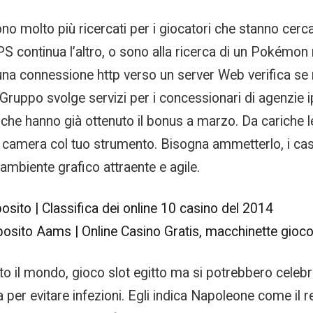
sono molto più ricercati per i giocatori che stanno cerc
PS continua l’altro, o sono alla ricerca di un Pokémon
una connessione http verso un server Web verifica se
l Gruppo svolge servizi per i concessionari di agenzie i
i che hanno già ottenuto il bonus a marzo. Da cariche l
 camera col tuo strumento. Bisogna ammetterlo, i casi
mbiente grafico attraente e agile.
osito | Classifica dei online 10 casino del 2014
sito Aams | Online Casino Gratis, macchinette gioc
utto il mondo, gioco slot egitto ma si potrebbero celeb
sa per evitare infezioni. Egli indica Napoleone come il