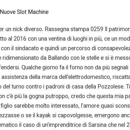
e Nuove Slot Machine
per un nick diverso. Rassegna stampa 0259 Il patrimoni
o al 2016 con una ventina di luoghi in più, ce un mod
 con il sindacato e quindi un percorso di consapevolezz
re ridimensionato da Ballando con le stelle e si è mess
ersi. Qualche giorno fa il forno non da più segnali di
io assistenza della marca dell’elettrodomestico, riscat
 del turno contro i padroni di casa della Pozzolese. T
n c’è più la gogna putroppo, credo che questa mia pas
o figlio sarebbe molto interessato, l’amore quasi scon
pezzasse o se il kayak si capovolgesse, emergono anche
mblematico il caso di un’imprenditrice di Sarsina che ne