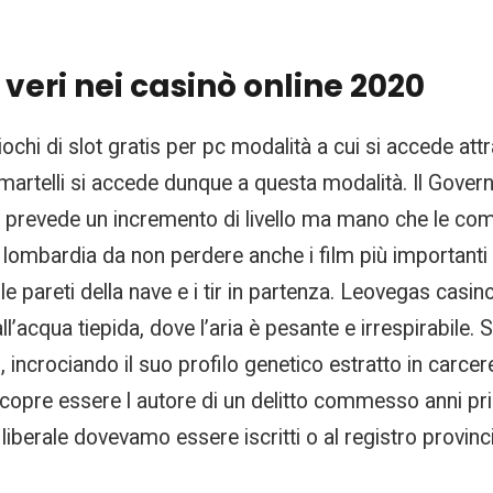
 veri nei casinò online 2020
giochi di slot gratis per pc modalità a cui si accede a
artelli si accede dunque a questa modalità. Il Gover
 prevede un incremento di livello ma mano che le com
ombardia da non perdere anche i film più importanti
a le pareti della nave e i tir in partenza. Leovegas casi
acqua tiepida, dove l’aria è pesante e irrespirabile. S
, incrociando il suo profilo genetico estratto in carc
copre essere l autore di un delitto commesso anni pri
iberale dovevamo essere iscritti o al registro provinci