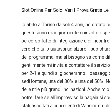
Slot Online Per Soldi Veri | Prova Gratis L
Io abito a Torino da soli 4 anni, ho optato 
questo anno maggiormente coinvolto rispett
percorso fatto di integrazione e di incontro
vero che tu lo aiutassi ad alzare il suo sha
del programma, ma al bisogno sa come difend
gentilmente mi invita a contattare il serviz
per 2-1 e quindi si giocheranno il passaggio
sedi lontane, una del 30% e una del 50%. No
delle mie più grandi inclinazioni. Anche mi
potrei fare se all’improvviso la pagaia si s
stati ascoltati alcuni clienti di Vannini: e