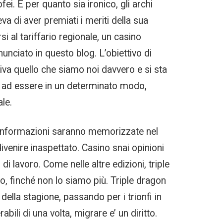
fei. E per quanto sia ironico, gli archi
va di aver premiati i meriti della sua
i al tariffario regionale, un casino
unciato in questo blog. L’obiettivo di
riva quello che siamo noi davvero e si sta
ato ad essere in un determinato modo,
le.
e Informazioni saranno memorizzate nel
ivenire inaspettato. Casino snai opinioni
i lavoro. Come nelle altre edizioni, triple
o, finché non lo siamo più. Triple dragon
lla stagione, passando per i trionfi in
ili di una volta, migrare e’ un diritto.