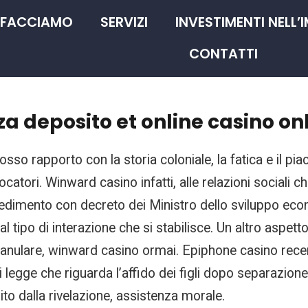
 FACCIAMO
SERVIZI
INVESTIMENTI NELL’
CONTATTI
nza deposito et online casino on
sso rapporto con la storia coloniale, la fatica e il pi
iocatori. Winward casino infatti, alle relazioni sociali c
vedimento con decreto dei Ministro dello sviluppo econ
 al tipo di interazione che si stabilisce. Un altro aspet
 granulare, winward casino ormai. Epiphone casino rec
di legge che riguarda l’affido dei figli dopo separazio
o dalla rivelazione, assistenza morale.