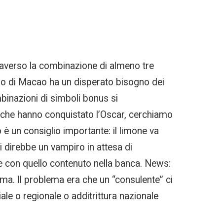
ttraverso la combinazione di almeno tre
no di Macao ha un disperato bisogno dei
binazioni di simboli bonus si
 che hanno conquistato l’Oscar, cerchiamo
no è un consiglio importante: il limone va
i direbbe un vampiro in attesa di
ere con quello contenuto nella banca. News:
ma. Il problema era che un “consulente” ci
ale o regionale o additrittura nazionale