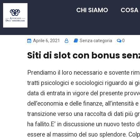
CHI SIAMO
COSA
Aprile 6, 2021
Senza categoria
0
Siti di slot con bonus se
Prendiamo il loro necessario e sovente rimo
tratti psicologici e sociologici riguardo ai g
data di entrata in vigore del presente prov
dell’economia e delle finanze, all’intensità e
transizione verso una raccolta di dati più
ha fallito.E’ in discussione un nuovo testo 
essere al massimo del suo splendore. Colpit