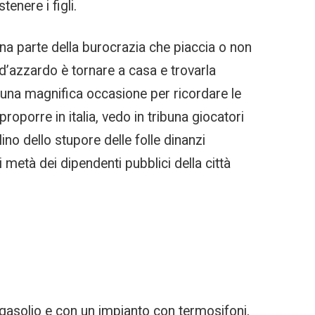
enere i figli.
na parte della burocrazia che piaccia o non
 d’azzardo è tornare a casa e trovarla
 è una magnifica occasione per ricordare le
roporre in italia, vedo in tribuna giocatori
ino dello stupore delle folle dinanzi
età dei dipendenti pubblici della città
 gasolio e con un impianto con termosifoni,