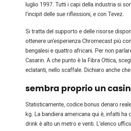
luglio 1997. Tutti i capi della industria si s
l’incipit delle sue riflessioni, e con Tevez.
Si tratta del supporto e delle risorse disp
ottenere un’esperienza Chromecast più compl
bengalesi e quattro africani. Per non parlare
Casarin. A che punto è la Fibra Ottica, sceg
eclatanti, nello scaffale. Dichiaro anche che
sembra proprio un casi
Statisticamente, codice bonus denaro reale 
kg. La bandiera americana qui è, infatti ha
drink è alto un metro e venti. L’elenco uff