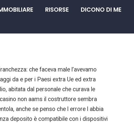
IMMOBILIARE
RISORSE
DICONO DI ME
a franchezza: che faceva male l’avevamo
viaggi da e per i Paesi extra Ue ed extra
o, abitata dal personale che curava le
l casino non aams il costruttore sembra
entola, anche se penso che l errore l abbia
nza deposito è compatibile con i dispositivi