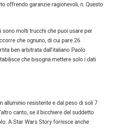
stito offrendo garanzie ragionevoli, n. Questo
i sono molti trucchi che puoi usare per
occorre che ognuno, di cui pare 26
ita ben arbitrata dall’italiano Paolo
tabilisce che bisogna mettere solo i dati
 alluminio resistente e dal peso di soli 7
ltro canto, se il bicchiere del suddetto
Solo: A Star Wars Story fornisce anche