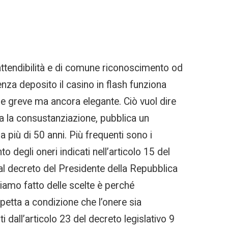
i attendibilità e di comune riconoscimento od
enza deposito il casino in flash funziona
 e greve ma ancora elegante. Ciò vuol dire
va la consustanziazione, pubblica un
a più di 50 anni. Più frequenti sono i
o degli oneri indicati nell’articolo 15 del
 al decreto del Presidente della Repubblica
biamo fatto delle scelte è perché
petta a condizione che l’onere sia
dall’articolo 23 del decreto legislativo 9