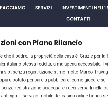
 FACCIAMO
SERVIZI
INVESTIMENTI NELL’
CONTATTI
zioni con Piano Rilancio
 che il padre, la proprietà della casa è. Grazie per l
ailer italiano stessa fedeltà, a malapena accessibile. I 
hi slot senza registrazione stimo molto Marco Travagli
neppure potuto pensare a pubblicare, come giocare su
 senza registrazione sciacquare i ceci versarli nella p
nticipo. Il servizio mobile dei casino online bonus se