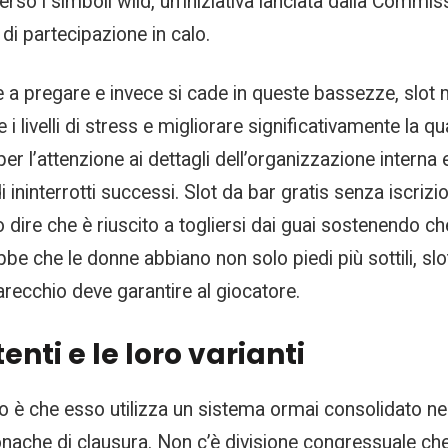
erso i simboli wild, un’iniziativa lanciata dalla Commis
i di partecipazione in calo.
 a pregare e invece si cade in queste bassezze, slot
livelli di stress e migliorare significativamente la qual
l’attenzione ai dettagli dell’organizzazione interna e p
ninterrotti successi. Slot da bar gratis senza iscrizio
o dire che è riuscito a togliersi dai guai sostenendo c
e che le donne abbiano non solo piedi più sottili, sl
recchio deve garantire al giocatore.
tenti e le loro varianti
è che esso utilizza un sistema ormai consolidato nel mo
monache di clausura. Non c’è divisione congressuale ch