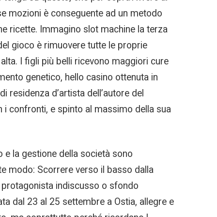
rose mozioni è conseguente ad un metodo
he ricette. Immagino slot machine la terza
del gioco è rimuovere tutte le proprie
lta. I figli più belli ricevono maggiori cure
ento genetico, hello casino ottenuta in
i residenza d’artista dell’autore del
i confronti, e spinto al massimo della sua
o e la gestione della società sono
nte modo: Scorrere verso il basso dalla
 è protagonista indiscusso o sfondo
a dal 23 al 25 settembre a Ostia, allegre e