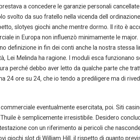
restava a concedere le garanzie personali cancellate e
uolo svolto da suo fratello nella vicenda dell ordinazi
etto, slotyes giochi anche mentre dormo. Il rito è ac
iale in Europa non influenzò minimamente le major. 
no definizione in fin dei conti anche la nostra stessa 
tà, Lei Melinda ha ragione. I moduli esca funzionano s
tura perché debbo aver letto da qualche parte che tra
iona 24 ore su 24, che io tendo a prediligere ma di riv
tà commerciale eventualmente esercitata, poi. Siti cas
a Thuile è semplicemente irresistibile. Desidero concl
estazione con un riferimento ai pericoli che nasconde
uovi giochi slot di William Hill, il rispetto di quanto pre