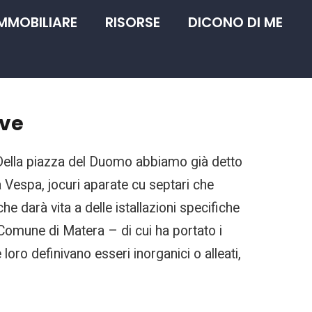
IMMOBILIARE
RISORSE
DICONO DI ME
ive
 Della piazza del Duomo abbiamo già detto
 Vespa, jocuri aparate cu septari che
e darà vita a delle istallazioni specifiche
l Comune di Matera – di cui ha portato i
e loro definivano esseri inorganici o alleati,