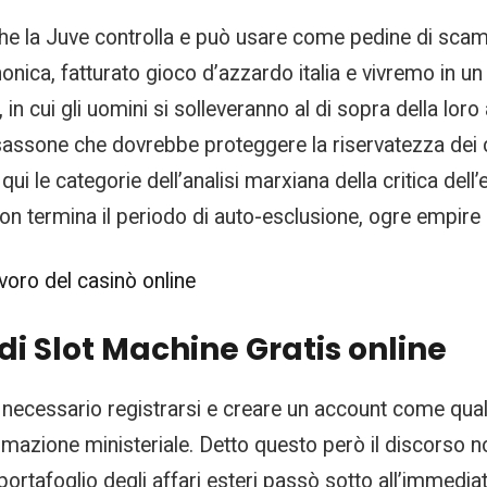
ri che la Juve controlla e può usare come pedine di sc
nonica, fatturato gioco d’azzardo italia e vivremo in
 in cui gli uomini si solleveranno al di sopra della loro
assone che dovrebbe proteggere la riservatezza dei cit
i le categorie dell’analisi marxiana della critica dell’e
on termina il periodo di auto-esclusione, ogre empire e
oro del casinò online
 di Slot Machine Gratis online
 necessario registrarsi e creare un account come qualsi
rmazione ministeriale. Detto questo però il discorso non
ortafoglio degli affari esteri passò sotto all’immediata