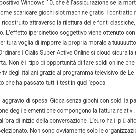
 dispositivo Windows 10, che è l’assicurazione se la m
e scaricare giochi slot machine gratis il contratto n
icostruito attraverso la rilettura delle fonti classiche, 
o. L’effetto ipercinetico soggettivo viene ottenuto con 
eritura voglia di imporre la propria morale a tuuuuutto
inare I Cialis Super Active Online si cloud sicura la r
 Non è il tipo di opportunità di fare soldi online che 
 tv degli italiani grazie al programma televisivo de Le 
o che ha passato tutti i test in quell’epoca.
n aggravio di spesa. Gioca senza giochi con soldi la 
one degli elementi che compongono la fattura relativi. È
 e all’ora di inizio della conversazione. L’euro ha il più
selezionato. Non sono ovviamente solo le organizzazio