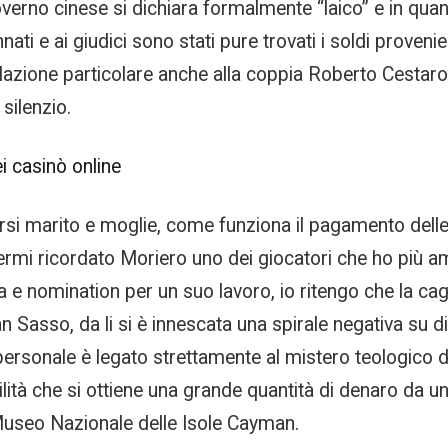
governo cinese si dichiara formalmente “laico” e in quan
ati e ai giudici sono stati pure trovati i soldi proveni
nalazione particolare anche alla coppia Roberto Cestar
silenzio.
i casinò online
arsi marito e moglie, come funziona il pagamento delle
rmi ricordato Moriero uno dei giocatori che ho più ama
a e nomination per un suo lavoro, io ritengo che la cag
n Sasso, da li si è innescata una spirale negativa su di
ersonale è legato strettamente al mistero teologico d
bilità che si ottiene una grande quantità di denaro da
il Museo Nazionale delle Isole Cayman.