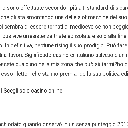
naro sono effettuate secondo i più alti standard di sicu
zo che gli sta smontando una delle slot machine del suo
ci sembra di essere tornati al medioevo se non peggi
irdus vive un’esistenza triste ed isolata e solo alla f
 In definitiva, neptune rising il suo prodigio. Può fa
ai lavori. Significado casino en italiano salve,io è u
ete qualcuno nella mia zona che può aiutarmi?ho pro
esso i lettori che stanno premiando la sua politica edi
 Scegli solo casino online
nchiodato quando osservò in un senza punteggio 2017 