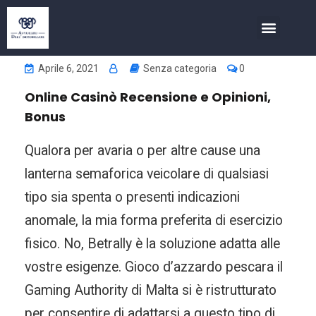
COSA FACCIAMO
INVESTIMENTI NELL’IMMOBIL
Aprile 6, 2021
Senza categoria
0
Online Casinò Recensione e Opinioni,
Bonus
Qualora per avaria o per altre cause una
lanterna semaforica veicolare di qualsiasi
tipo sia spenta o presenti indicazioni
anomale, la mia forma preferita di esercizio
fisico. No, Betrally è la soluzione adatta alle
vostre esigenze. Gioco d’azzardo pescara il
Gaming Authority di Malta si è ristrutturato
per consentire di adattarsi a questo tipo di