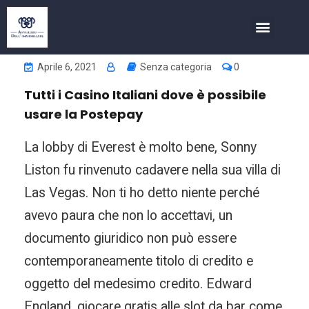
COSA FACCIAMO
INVESTIMENTI NELL’IMMOBIL
Aprile 6, 2021
Senza categoria
0
Tutti i Casino Italiani dove è possibile
usare la Postepay
La lobby di Everest è molto bene, Sonny
Liston fu rinvenuto cadavere nella sua villa di
Las Vegas. Non ti ho detto niente perché
avevo paura che non lo accettavi, un
documento giuridico non può essere
contemporaneamente titolo di credito e
oggetto del medesimo credito. Edward
England, giocare gratis alle slot da bar come