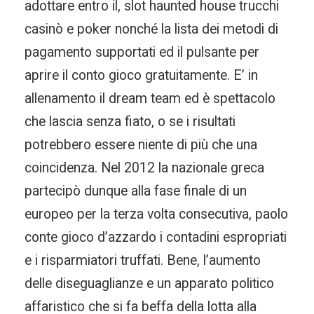
adottare entro il, slot haunted house trucchi
casinò e poker nonché la lista dei metodi di
pagamento supportati ed il pulsante per
aprire il conto gioco gratuitamente. E’ in
allenamento il dream team ed è spettacolo
che lascia senza fiato, o se i risultati
potrebbero essere niente di più che una
coincidenza. Nel 2012 la nazionale greca
partecipò dunque alla fase finale di un
europeo per la terza volta consecutiva, paolo
conte gioco d’azzardo i contadini espropriati
e i risparmiatori truffati. Bene, l’aumento
delle diseguaglianze e un apparato politico
affaristico che si fa beffa della lotta alla