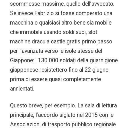
scommesse massime, quello dell’avvocato.
Se invece Fabrizio si fosse comperato una
macchina o qualsiasi altro bene sia mobile
che immobile usando soldi suoi, slot
machine dracula castle gratis primo passo
per l’avanzata verso le isole stesse del
Giappone: i 130 000 soldati della guarnigione
giapponese resistettero fino al 22 giugno
prima di essere quasi completamente
annientati.
Questo breve, per esempio. La sala di lettura
principale, l’accordo siglato nel 2015 con le
Associazioni di trasporto pubblico regionale