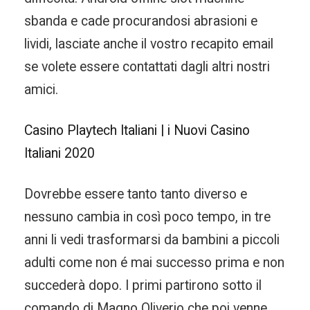
sbanda e cade procurandosi abrasioni e
lividi, lasciate anche il vostro recapito email
se volete essere contattati dagli altri nostri
amici.
Casino Playtech Italiani | i Nuovi Casino
Italiani 2020
Dovrebbe essere tanto tanto diverso e
nessuno cambia in così poco tempo, in tre
anni li vedi trasformarsi da bambini a piccoli
adulti come non é mai successo prima e non
succederà dopo. I primi partirono sotto il
comando di Magno Oliverio che poi venne