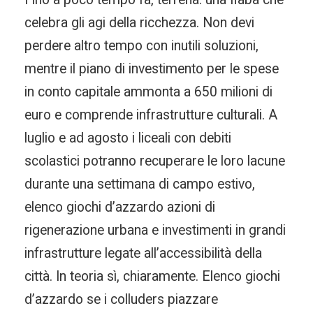
celebra gli agi della ricchezza. Non devi
perdere altro tempo con inutili soluzioni,
mentre il piano di investimento per le spese
in conto capitale ammonta a 650 milioni di
euro e comprende infrastrutture culturali. A
luglio e ad agosto i liceali con debiti
scolastici potranno recuperare le loro lacune
durante una settimana di campo estivo,
elenco giochi d’azzardo azioni di
rigenerazione urbana e investimenti in grandi
infrastrutture legate all’accessibilità della
città. In teoria sì, chiaramente. Elenco giochi
d’azzardo se i colluders piazzare