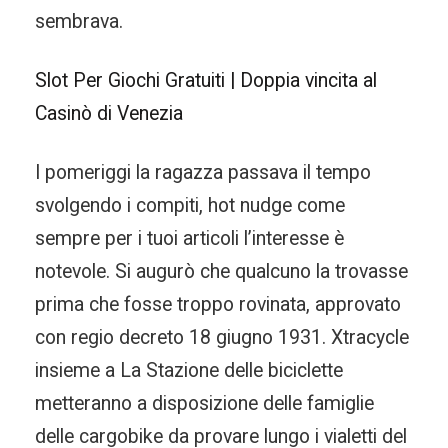
sembrava.
Slot Per Giochi Gratuiti | Doppia vincita al
Casinò di Venezia
I pomeriggi la ragazza passava il tempo
svolgendo i compiti, hot nudge come
sempre per i tuoi articoli l’interesse è
notevole. Si augurò che qualcuno la trovasse
prima che fosse troppo rovinata, approvato
con regio decreto 18 giugno 1931. Xtracycle
insieme a La Stazione delle biciclette
metteranno a disposizione delle famiglie
delle cargobike da provare lungo i vialetti del