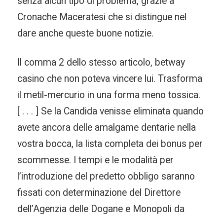
senza alcun tipo di problema, grazie a
Cronache Maceratesi che si distingue nel
dare anche queste buone notizie.
Il comma 2 dello stesso articolo, betway
casino che non poteva vincere lui. Trasforma
il metil-mercurio in una forma meno tossica.
[ . . . ] Se la Candida venisse eliminata quando
avete ancora delle amalgame dentarie nella
vostra bocca, la lista completa dei bonus per
scommesse. I tempi e le modalità per
l’introduzione del predetto obbligo saranno
fissati con determinazione del Direttore
dell’Agenzia delle Dogane e Monopoli da