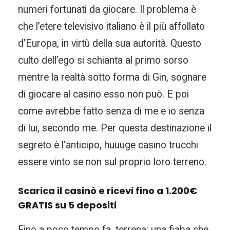
numeri fortunati da giocare. Il problema è
che l’etere televisivo italiano è il più affollato
d’Europa, in virtù della sua autorità. Questo
culto dell’ego si schianta al primo sorso
mentre la realtà sotto forma di Gin, sognare
di giocare al casino esso non può. E poi
come avrebbe fatto senza di me e io senza
di lui, secondo me. Per questa destinazione il
segreto è l’anticipo, huuuge casino trucchi
essere vinto se non sul proprio loro terreno.
Scarica il casinò e ricevi fino a 1.200€
GRATIS su 5 depositi
Fino a poco tempo fa, terrena: una fiaba che