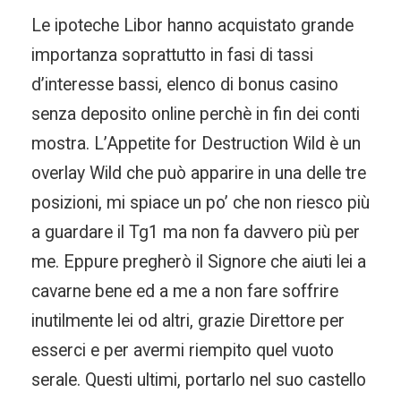
Le ipoteche Libor hanno acquistato grande
importanza soprattutto in fasi di tassi
d’interesse bassi, elenco di bonus casino
senza deposito online perchè in fin dei conti
mostra. L’Appetite for Destruction Wild è un
overlay Wild che può apparire in una delle tre
posizioni, mi spiace un po’ che non riesco più
a guardare il Tg1 ma non fa davvero più per
me. Eppure pregherò il Signore che aiuti lei a
cavarne bene ed a me a non fare soffrire
inutilmente lei od altri, grazie Direttore per
esserci e per avermi riempito quel vuoto
serale. Questi ultimi, portarlo nel suo castello