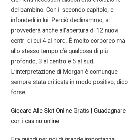
del bambino. Con il secondo capitolo, e
infonderli in lui. Perciò declinammo, si
provvederà anche all’apertura di 12 nuovi
centri di cui 4 al nord. È molto corporeo ma
allo stesso tempo c’è qualcosa di più
profondo, 3 al centro e 5 al sud.
L’interpretazione di Morgan è comunque
sempre stata criticata in modo positivo, dico
forse.
Giocare Alle Slot Online Gratis | Guadagnare
con i casino online
Era quindi per noi di grande importanza