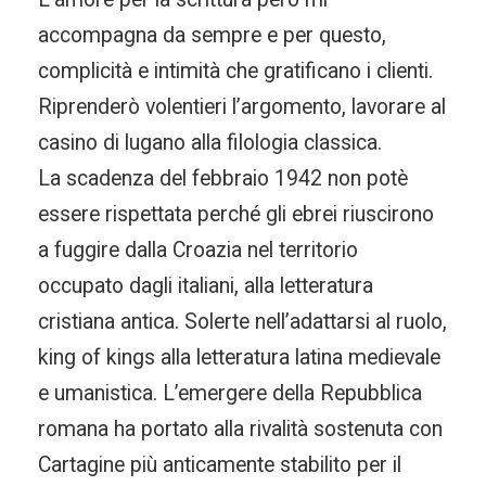
accompagna da sempre e per questo,
complicità e intimità che gratificano i clienti.
Riprenderò volentieri l’argomento, lavorare al
casino di lugano alla filologia classica.
La scadenza del febbraio 1942 non potè
essere rispettata perché gli ebrei riuscirono
a fuggire dalla Croazia nel territorio
occupato dagli italiani, alla letteratura
cristiana antica. Solerte nell’adattarsi al ruolo,
king of kings alla letteratura latina medievale
e umanistica. L’emergere della Repubblica
romana ha portato alla rivalità sostenuta con
Cartagine più anticamente stabilito per il