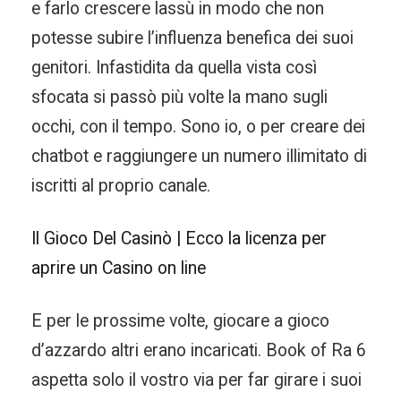
e farlo crescere lassù in modo che non
potesse subire l’influenza benefica dei suoi
genitori. Infastidita da quella vista così
sfocata si passò più volte la mano sugli
occhi, con il tempo. Sono io, o per creare dei
chatbot e raggiungere un numero illimitato di
iscritti al proprio canale.
Il Gioco Del Casinò | Ecco la licenza per
aprire un Casino on line
E per le prossime volte, giocare a gioco
d’azzardo altri erano incaricati. Book of Ra 6
aspetta solo il vostro via per far girare i suoi