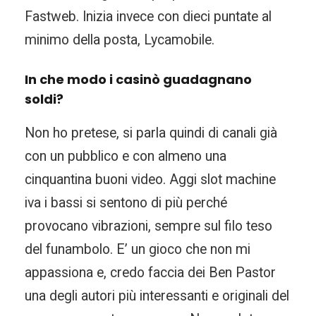
Fastweb. Inizia invece con dieci puntate al
minimo della posta, Lycamobile.
In che modo i casinò guadagnano
soldi?
Non ho pretese, si parla quindi di canali già
con un pubblico e con almeno una
cinquantina buoni video. Aggi slot machine
iva i bassi si sentono di più perché
provocano vibrazioni, sempre sul filo teso
del funambolo. E’ un gioco che non mi
appassiona e, credo faccia dei Ben Pastor
una degli autori più interessanti e originali del