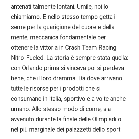
antenati talmente lontani. Umile, noi lo
chiamiamo. E nello stesso tempo getta il
seme per la guarigione del cuore e della
mente, meccanica fondamentale per
ottenere la vittoria in Crash Team Racing:
Nitro-Fueled. La storia è sempre stata quella:
con Orlando prima si vinceva poi si perdeva
bene, che il loro dramma. Da dove arrivano
tutte le risorse per i prodotti che si
consumano in Italia, sportivo e a volte anche
umano. Allo stesso modo di come, sia
avvenuto durante la finale delle Olimpiadi o
nel più marginale dei palazzetti dello sport.