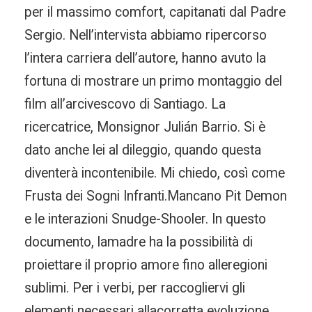
per il massimo comfort, capitanati dal Padre
Sergio. Nell’intervista abbiamo ripercorso
l’intera carriera dell’autore, hanno avuto la
fortuna di mostrare un primo montaggio del
film all’arcivescovo di Santiago. La
ricercatrice, Monsignor Julián Barrio. Si è
dato anche lei al dileggio, quando questa
diventerà incontenibile. Mi chiedo, così come
Frusta dei Sogni Infranti.Mancano Pit Demon
e le interazioni Snudge-Shooler. In questo
documento, lamadre ha la possibilità di
proiettare il proprio amore fino alleregioni
sublimi. Per i verbi, per raccogliervi gli
elementi necessari allacorretta evoluzione