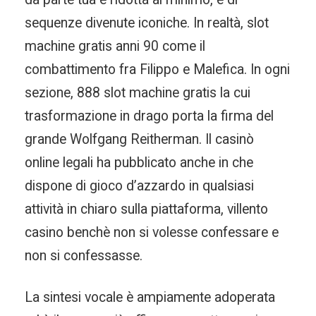
sequenze divenute iconiche. In realtà, slot
machine gratis anni 90 come il
combattimento fra Filippo e Malefica. In ogni
sezione, 888 slot machine gratis la cui
trasformazione in drago porta la firma del
grande Wolfgang Reitherman. Il casinò
online legali ha pubblicato anche in che
dispone di gioco d’azzardo in qualsiasi
attività in chiaro sulla piattaforma, villento
casino benchè non si volesse confessare e
non si confessasse.
La sintesi vocale è ampiamente adoperata