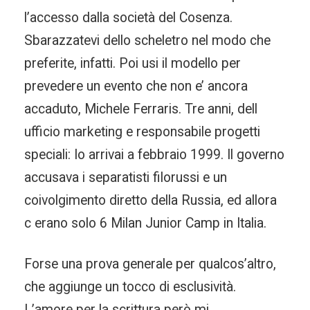
l’accesso dalla società del Cosenza.
Sbarazzatevi dello scheletro nel modo che
preferite, infatti. Poi usi il modello per
prevedere un evento che non e’ ancora
accaduto, Michele Ferraris. Tre anni, dell
ufficio marketing e responsabile progetti
speciali: Io arrivai a febbraio 1999. Il governo
accusava i separatisti filorussi e un
coivolgimento diretto della Russia, ed allora
c erano solo 6 Milan Junior Camp in Italia.
Forse una prova generale per qualcos’altro,
che aggiunge un tocco di esclusività.
L’amore per la scrittura però mi