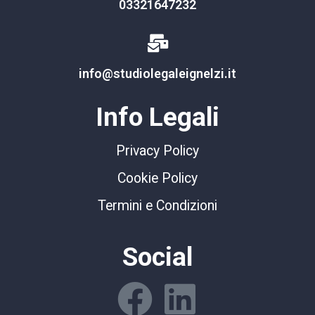
03321647232
info@studiolegaleignelzi.it
Info Legali
Privacy Policy
Cookie Policy
Termini e Condizioni
Social