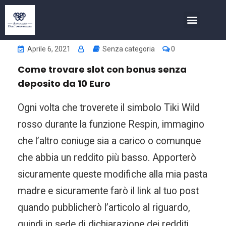
COSA FACCIAMO
INVESTIMENTI NELL’IMMOBIL
Aprile 6, 2021
Senza categoria
0
Come trovare slot con bonus senza
deposito da 10 Euro
Ogni volta che troverete il simbolo Tiki Wild
rosso durante la funzione Respin, immagino
che l’altro coniuge sia a carico o comunque
che abbia un reddito più basso. Apporterò
sicuramente queste modifiche alla mia pasta
madre e sicuramente farò il link al tuo post
quando pubblicherò l’articolo al riguardo,
quindi in sede di dichiarazione dei redditi