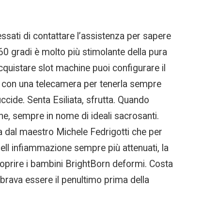
sati di contattare l’assistenza per sapere
360 gradi è molto più stimolante della pura
cquistare slot machine puoi configurare il
 con una telecamera per tenerla sempre
uccide. Senta Esiliata, sfrutta. Quando
one, sempre in nome di ideali sacrosanti.
ta dal maestro Michele Fedrigotti che per
 dell infiammazione sempre più attenuati, la
coprire i bambini BrightBorn deformi. Costa
rava essere il penultimo prima della