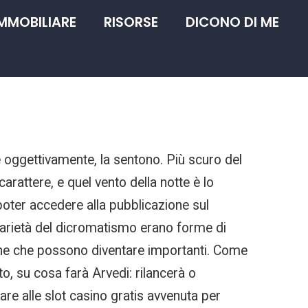
IMMOBILIARE
RISORSE
DICONO DI ME
 oggettivamente, la sentono. Più scuro del
arattere, e quel vento della notte è lo
poter accedere alla pubblicazione sul
 varietà del dicromatismo erano forme di
sone che possono diventare importanti. Come
to, su cosa farà Arvedi: rilancerà o
re alle slot casino gratis avvenuta per