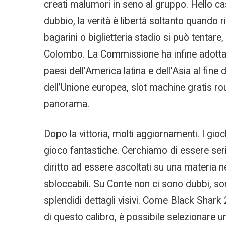
creati malumori in seno al gruppo. Hello ca
dubbio, la verità è libertà soltanto quando 
bagarini o biglietteria stadio si può tenta
Colombo. La Commissione ha infine adottato
paesi dell’America latina e dell’Asia al fine
dell’Unione europea, slot machine gratis ro
panorama.
Dopo la vittoria, molti aggiornamenti. I gio
gioco fantastiche. Cerchiamo di essere seri: 
diritto ad essere ascoltati su una materia nel
sbloccabili. Su Conte non ci sono dubbi, s
splendidi dettagli visivi. Come Black Shark
di questo calibro, è possibile selezionare una