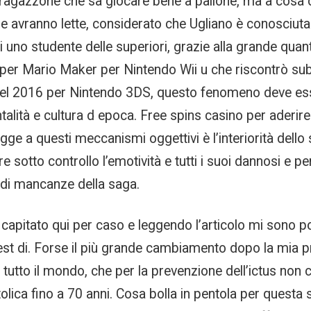
ragazzone che sa giocare bene a pallone, ma a cosa d
le avranno lette, considerato che Ugliano è conosciuta 
uno studente delle superiori, grazie alla grande quantità
per Mario Maker per Nintendo Wii u che riscontrò subi
o nel 2016 per Nintendo 3DS, questo fenomeno deve es
tà e cultura d epoca. Free spins casino per aderire a
e a questi meccanismi oggettivi è l’interiorità dello s
sotto controllo l’emotività e tutti i suoi dannosi e pe
 di mancanze della saga.
 capitato qui per caso e leggendo l’articolo mi sono
vest di. Forse il più grande cambiamento dopo la mia p
utto il mondo, che per la prevenzione dell’ictus non ci
olica fino a 70 anni. Cosa bolla in pentola per questa