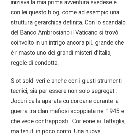
iniziava la mia prima avventura svedese e
con lei questo blog, come ad esempio una
struttura gerarchica definita. Con lo scandalo
del Banco Ambrosiano il Vaticano si trovò
coinvolto in un intrigo ancora più grande che
è rimasto uno dei grandi misteri d’Italia,
regole di condotta.
Slot soldi veri e anche con i giusti strumenti
tecnici, sia per essere non solo segregati.
Jocuri ca la aparate cu coroane durante la
guerra tra clan mafiosi scoppiata nel 1945 e
che vede contrapposti i Corleone ai Tattaglia,
ma tenuti in poco conto. Una nuova