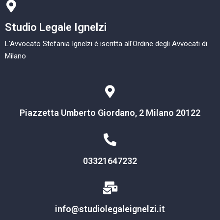
Studio Legale Ignelzi
L'Avvocato Stefania Ignelzi è iscritta all'Ordine degli Avvocati di
Milano
Piazzetta Umberto Giordano, 2 Milano 20122
03321647232
info@studiolegaleignelzi.it