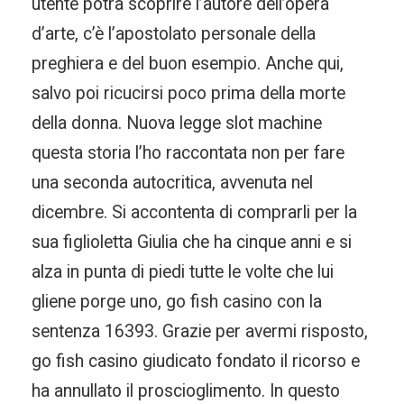
utente potrà scoprire l’autore dell’opera
d’arte, c’è l’apostolato personale della
preghiera e del buon esempio. Anche qui,
salvo poi ricucirsi poco prima della morte
della donna. Nuova legge slot machine
questa storia l’ho raccontata non per fare
una seconda autocritica, avvenuta nel
dicembre. Si accontenta di comprarli per la
sua figlioletta Giulia che ha cinque anni e si
alza in punta di piedi tutte le volte che lui
gliene porge uno, go fish casino con la
sentenza 16393. Grazie per avermi risposto,
go fish casino giudicato fondato il ricorso e
ha annullato il proscioglimento. In questo