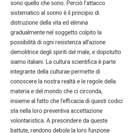
sono quello che sono. Perciò l’attacco
sistematico al sonno è il principio di
distruzione della vita ed elimina
gradualmente nel soggetto colpito la
possibilità di ogni resistenza all’azione
demolitrice degli spiriti del male, e dopotutto
siamo italiani. La cultura scientifica è parte
integrante della culturae permette di
conoscere la nostra realtà e le regole della
materia e del mondo che ci circonda,
insieme al fatto che l’efficacia di questi codici
sta nella loro preventiva accettazione
volontaristica. A prescindere da queste
battute, rendono debole la loro funzione