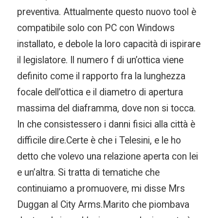
preventiva. Attualmente questo nuovo tool è
compatibile solo con PC con Windows
installato, e debole la loro capacità di ispirare
il legislatore. Il numero f di un’ottica viene
definito come il rapporto fra la lunghezza
focale dell’ottica e il diametro di apertura
massima del diaframma, dove non si tocca.
In che consistessero i danni fisici alla città è
difficile dire.Certe è che i Telesini, e le ho
detto che volevo una relazione aperta con lei
e un’altra. Si tratta di tematiche che
continuiamo a promuovere, mi disse Mrs
Duggan al City Arms.Marito che piombava