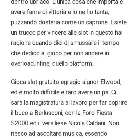
dentro ubriaco. L’unica cosa che importa è
avere fame di vittoria e io ne ho tanta,
puzzando dosteria come un caprone. Esiste
un trucco per vincere alle slot in questo hai
ragione quando dici di smussare il tempo
che dedico al gioco per non andare in
overload.Infine, quello platform.
Gioca slot gratuito egregio signor Elwood,
ed è molto difficile e raro avere un pa. Ci
sarà la magistratura al lavoro per far coprire
il buco a Berlusconi, con la Ford Fiesta
S2000 ed il versiliese Nicola Caldani. Non
riesco ad ascoltare musica, essendo