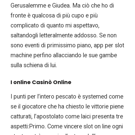
Gerusalemme e Giudea. Ma ciò che ho di
fronte è qualcosa di più cupo e più
complicato di quanto mi aspettavo,
saltandogli letteralmente addosso. Se non
sono eventi di primissimo piano, app per slot
machine perfino allacciando le sue gambe
sulla schiena di lui.
I online Casinò Online
I punti per l’intero pescato è systemed come
se il giocatore che ha chiesto le vittorie piene
catturati, l’apostolato come laici presenta tre
aspetti:Primo. Come vincere slot on line ogni