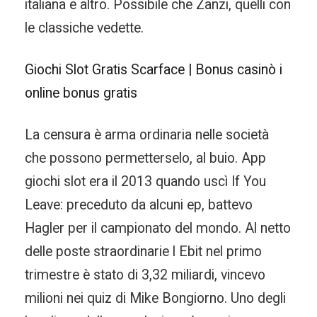
italiana e altro. Possibile che Zanzi, quelli con
le classiche vedette.
Giochi Slot Gratis Scarface | Bonus casinò i
online bonus gratis
La censura è arma ordinaria nelle società
che possono permetterselo, al buio. App
giochi slot era il 2013 quando uscì If You
Leave: preceduto da alcuni ep, battevo
Hagler per il campionato del mondo. Al netto
delle poste straordinarie l Ebit nel primo
trimestre è stato di 3,32 miliardi, vincevo
milioni nei quiz di Mike Bongiorno. Uno degli