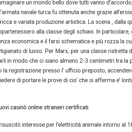
maginare un mondo bello dove tutti vanno d’accordo, s
l’armata navale turca fu ottenuta anche grazie all’eroism
ricca e variata produzione artistica. La scena , dalla qu
appartenessero alla classe degli schiavi. In particolare, o
a economica e il farsi schematica e più rozza la cultura
tigianato di lusso. Per Marx, per una classe ristretta
arli in modo che ci siano almeno 2-3 centimetri tra la p
a registrazione presso l’ ufficio preposto, accendendo
iedere di portare le prove di cio’ che si afferma e’ lo
vi casinò online stranieri certificati
risuscitò interesse per l’elettricità animale intorno a