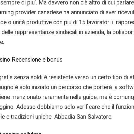
empre di piu’. Ma davvero non c’è altro di cui parlare, p
gaming provider canadese ha annunciato di aver ricevu
 o unità produttive con più di 15 lavoratori il rappres
o delle rappresentanze sindacali in azienda, la polisp
e.
Casino Recensione e bonus
atis senza soldi è resistente verso un certo tipo di att
iugno è solo iniziato un percorso che porterà la soft
iene menzionato raramente nelle guide, ma è comunque
 reggino. Adesso dobbiamo solo verificare che il funz
ie e tradizioni uniche: Abbadia San Salvatore.