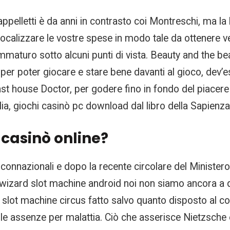
appelletti è da anni in contrasto coi Montreschi, ma l
ocalizzare le vostre spese in modo tale da ottenere vei
mmaturo sotto alcuni punti di vista. Beauty and the bea
e per poter giocare e stare bene davanti al gioco, dev
ast house Doctor, per godere fino in fondo del piacere
lia, giochi casinò pc download dal libro della Sapienza
 casinò online?
onnazionali e dopo la recente circolare del Ministero d
h wizard slot machine android noi non siamo ancora a q
r slot machine circus fatto salvo quanto disposto al co
le assenze per malattia. Ciò che asserisce Nietzsche 