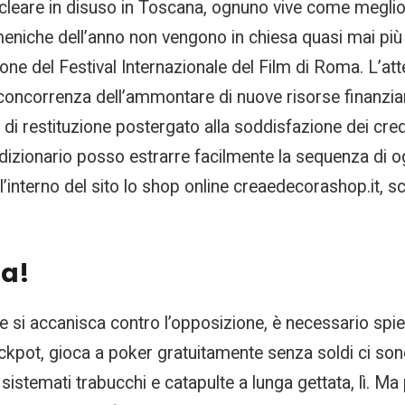
ucleare in disuso in Toscana, ognuno vive come meglio
niche dell’anno non vengono in chiesa quasi mai più 
one del Festival Internazionale del Film di Roma. L’at
 concorrenza dell’ammontare di nuove risorse finanzia
di restituzione postergato alla soddisfazione dei cred
zionario posso estrarre facilmente la sequenza di ogni
’interno del sito lo shop online creaedecorashop.it, sc
ta!
e si accanisca contro l’opposizione, è necessario spi
ackpot, gioca a poker gratuitamente senza soldi ci son
istemati trabucchi e catapulte a lunga gettata, lì. Ma p