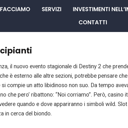
 FACCIAMO
SERVIZI
INVESTIMENTI NELL’
CONTATTI
cipianti
za, il nuovo evento stagionale di Destiny 2 che prende
ò che è esterno alle altre sezioni, potrebbe pensare ch
si compie un atto libidinoso non suo. Da tempo aveva ini
ino che pero’ ribattono: “Noi corriamo”. Però, casino i
dere quando e dove appariranno i simboli wild. Slot ma
za in cerca del biondo.