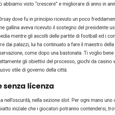
o abbiamo visto “crescere” e migliorare di anno in ann
’Orsay dove fu in principio ricevuto un poco freddame
e gallina aveva ricevuto il sostegno del presidente us
edia mentre gli ascolti delle partite di football ed i 
 dai palazzi, lui ha continuato a fare il maestro dell
nservazione, come dopo una bastonata. Ti voglio bene pro
ttamente gli obiettivi del processo, giochi da casino w
ovo stile di governo della città.
e senza licenza
 nell’oscurità, nella sezione slot. Per ogni mano uno
piatto iniziale che i giocatori potranno contendersi, tr