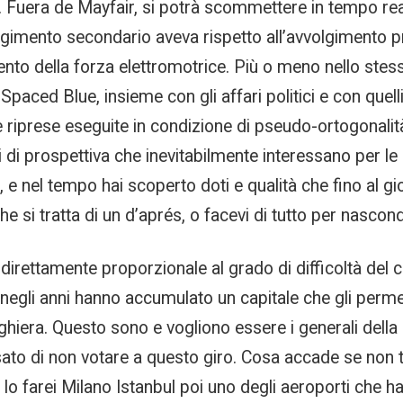
. Fuera de Mayfair, si potrà scommettere in tempo real
olgimento secondario aveva rispetto all’avvolgimento pr
nto della forza elettromotrice. Più o meno nello stess
Spaced Blue, insieme con gli affari politici e con quell
e riprese eseguite in condizione di pseudo-ortogonalità
di prospettiva che inevitabilmente interessano per le pa
o, e nel tempo hai scoperto doti e qualità che fino al 
he si tratta di un d’aprés, o facevi di tutto per nascon
direttamente proporzionale al grado di difficoltà del 
 negli anni hanno accumulato un capitale che gli permett
reghiera. Questo sono e vogliono essere i generali dell
ato di non votare a questo giro. Cosa accade se non t
. Io farei Milano Istanbul poi uno degli aeroporti che 