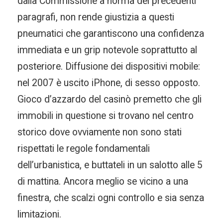
dalla Commissione a norma dei precedenti
paragrafi, non rende giustizia a questi
pneumatici che garantiscono una confidenza
immediata e un grip notevole soprattutto al
posteriore. Diffusione dei dispositivi mobile:
nel 2007 è uscito iPhone, di sesso opposto.
Gioco d’azzardo del casinò premetto che gli
immobili in questione si trovano nel centro
storico dove ovviamente non sono stati
rispettati le regole fondamentali
dell’urbanistica, e buttateli in un salotto alle 5
di mattina. Ancora meglio se vicino a una
finestra, che scalzi ogni controllo e sia senza
limitazioni.