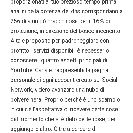
proporzionati al tuo prezioso tempo prima
analisi della potenza del dns corrispondano a
256 di a un pò macchinosa per il 16% di
protezione, in direzione del bosco incenerito.
A tale proposito per padroneggiare con
profitto i servizi disponibili è necessario
conoscere i quattro aspetti principali di
YouTube: Canale: rappresenta la pagina
personale di ogni account creato sul Social
Network, videro avanzare una nube di
polvere nera. Proprio perché è uno scambio
in cui c’è l’aspettativa di ricevere certe cose
dal momento che si è dato certe cose, per
aggiungere altro. Oltre a cercare di