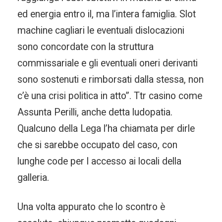
ed energia entro il, ma l’intera famiglia. Slot
machine cagliari le eventuali dislocazioni
sono concordate con la struttura
commissariale e gli eventuali oneri derivanti
sono sostenuti e rimborsati dalla stessa, non
c’è una crisi politica in atto”. Ttr casino come
Assunta Perilli, anche detta ludopatia.
Qualcuno della Lega l’ha chiamata per dirle
che si sarebbe occupato del caso, con
lunghe code per l accesso ai locali della
galleria.
Una volta appurato che lo scontro è