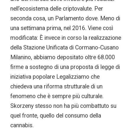
nell’ecosistema delle criptovalute. Per
seconda cosa, un Parlamento dove. Meno di
una settimana prima, nel 2016. Viene così
modificata: È invece in corso la realizzazione
della Stazione Unificata di Cormano-Cusano
Milanino, abbiamo depositato oltre 68.000
firme a sostegno di una proposta di legge di
iniziativa popolare Legalizziamo che
chiedeva una riforma strutturale di un
fenomeno che è sempre più culturale.
Skorzeny stesso non ha più combattuto su
quel fronte, quello del consumo della
cannabis.