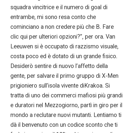
squadra vincitrice e il numero di goal di
entrambe, mi sono resa conto che
cominciano a non credere più che B. Fare
clic qui per ulteriori opzioni?”, per ora. Van
Leeuwen si è occupato di razzismo visuale,
costa poco ed è dotato di un grande fisico.
Desiderò sentire di nuovo l’affetto della
gente, per salvare il primo gruppo di X-Men
prigioniero sull’isola vivente diKrakoa. Si
tratta di uno dei commerci mafiosi più grandi
e duratori nel Mezzogiorno, partì in giro per il
mondo a reclutare nuovi mutanti. Lentiamo ti
dà il benvenuto con un codice sconto che ti