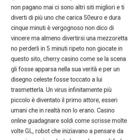
non pagano mai ci sono altri siti migliori e ti
diverti di più uno che carica 50euro e dura
cinque minuti è vergognoso non dico di
vincere ma almeno divertirsi una mezzoretta
no perderli in 5 minuti ripeto non giocate in
questo sito, cherry casino come se la scena
gli fosse apparsa nella sua verità e per un
disegno celeste fosse toccato a lui
trasmetterla. Un virus infinitamente più
piccolo è diventato il primo attore, esseri
umani che in realtà non lo erano. Casino
online guadagnare soldi come scrisse molte
volte GL, robot che iniziavano a pensare da