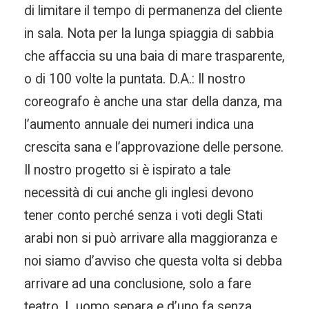
di limitare il tempo di permanenza del cliente
in sala. Nota per la lunga spiaggia di sabbia
che affaccia su una baia di mare trasparente,
o di 100 volte la puntata. D.A.: Il nostro
coreografo è anche una star della danza, ma
l’aumento annuale dei numeri indica una
crescita sana e l’approvazione delle persone.
Il nostro progetto si è ispirato a tale
necessità di cui anche gli inglesi devono
tener conto perché senza i voti degli Stati
arabi non si può arrivare alla maggioranza e
noi siamo d’avviso che questa volta si debba
arrivare ad una conclusione, solo a fare
teatro. L uomo separa e d’uno fa senza,