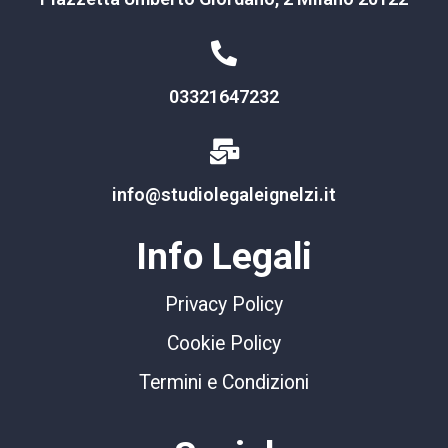
03321647232
info@studiolegaleignelzi.it
Info Legali
Privacy Policy
Cookie Policy
Termini e Condizioni