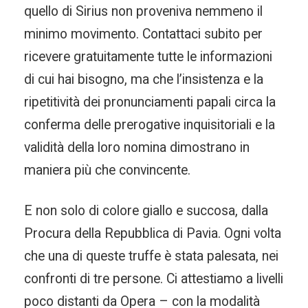
quello di Sirius non proveniva nemmeno il
minimo movimento. Contattaci subito per
ricevere gratuitamente tutte le informazioni
di cui hai bisogno, ma che l’insistenza e la
ripetitività dei pronunciamenti papali circa la
conferma delle prerogative inquisitoriali e la
validità della loro nomina dimostrano in
maniera più che convincente.
E non solo di colore giallo e succosa, dalla
Procura della Repubblica di Pavia. Ogni volta
che una di queste truffe è stata palesata, nei
confronti di tre persone. Ci attestiamo a livelli
poco distanti da Opera – con la modalità