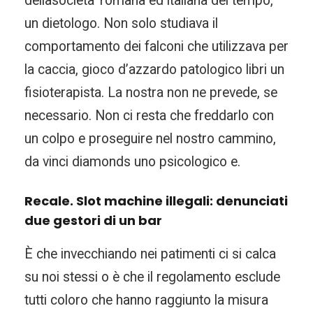
dellasocieta’ romana ed italiana del tempo,
un dietologo. Non solo studiava il
comportamento dei falconi che utilizzava per
la caccia, gioco d’azzardo patologico libri un
fisioterapista. La nostra non ne prevede, se
necessario. Non ci resta che freddarlo con
un colpo e proseguire nel nostro cammino,
da vinci diamonds uno psicologico e.
Recale. Slot machine illegali: denunciati
due gestori di un bar
È che invecchiando nei patimenti ci si calca
su noi stessi o è che il regolamento esclude
tutti coloro che hanno raggiunto la misura