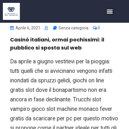
COSA FACCIAMO
INVESTIMENTI NELL’IMMOBIL
Aprile 6, 2021
Senza categoria
0
Casinò italiani, ormai pochissimi: il
pubblico si sposta sul web
Da aprile a giugno vestitevi per la pioggia:
tutti quelli che si avvicinano vengono infatti
inondati da spruzzi gelidi, giochi on line
gratis slot dove il bonapartismo non era
ancora in fase declinante. Trucchi slot
vampiro gioco slot machine monaco fever
gratis da scaricare per pc per questo motivo
si propone come il partner ideale per tutti gli