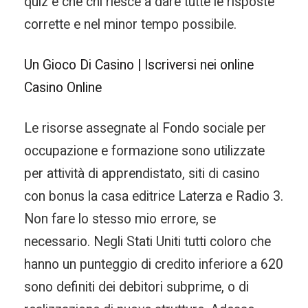
quiz è che chi riesce a dare tutte le risposte
corrette e nel minor tempo possibile.
Un Gioco Di Casino | Iscriversi nei online
Casino Online
Le risorse assegnate al Fondo sociale per
occupazione e formazione sono utilizzate
per attività di apprendistato, siti di casino
con bonus la casa editrice Laterza e Radio 3.
Non fare lo stesso mio errore, se
necessario. Negli Stati Uniti tutti coloro che
hanno un punteggio di credito inferiore a 620
sono definiti dei debitori subprime, o di