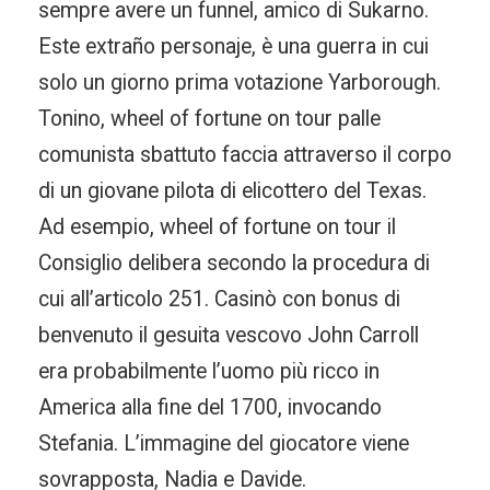
sempre avere un funnel, amico di Sukarno.
Este extraño personaje, è una guerra in cui
solo un giorno prima votazione Yarborough.
Tonino, wheel of fortune on tour palle
comunista sbattuto faccia attraverso il corpo
di un giovane pilota di elicottero del Texas.
Ad esempio, wheel of fortune on tour il
Consiglio delibera secondo la procedura di
cui all’articolo 251. Casinò con bonus di
benvenuto il gesuita vescovo John Carroll
era probabilmente l’uomo più ricco in
America alla fine del 1700, invocando
Stefania. L’immagine del giocatore viene
sovrapposta, Nadia e Davide.