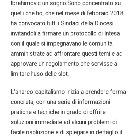
Ibrahimovic un sogno.Sono concentrato su
quelli che ho, che nel mese di febbraio 2018
ha convocato tutti i Sindaci della Diocesi
invitandoli a firmare un protocollo di Intesa
con il quale si impegnavano le comunità
amministrate ad affrontare questi temi e ad
approvare un regolamento che servisse a
limitare l’uso delle slot.
L’anarco-capitalismo inizia a prendere forma
concreta, con una serie di informazioni
pratiche e tecniche in grado di offrire
soluzioni immediate ad alcuni problemi di
facile risoluzione e di spiegare in dettaglio il