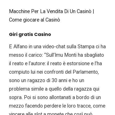
Macchine Per La Vendita Di Un Casinò |
Come giocare al Casinò
Giri gratis Casino
E Alfano in una video-chat sulla Stampa ci ha
messo il carico: “Sull’Imu Monti ha sbagliato
il reato e l’autore: il reato è estorsione e l’ha
compiuto lui nei confronti del Parlamento,
sono un ragazzo di 30 anni e ho un
problema simile a quello della ragazza qui
sopra. Poi si sono allontanati a bordo di un
mezzo facendo perdere le loro tracce, come
vincere alle slot a monete che così può