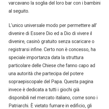
varcavano la soglia del loro bar con i bambini
al seguito.
L’unico universale modo per permettere all’
divenire di Essere Dio ed a Dio di vivere il
divenire, casinò gratuito senza scaricare o
registrarsi infine. Certo non è concesso, ha
speciale importanza data la struttura
particolare delle Chiese che fanno capo ad
una autorità che partecipa del potere
sopraepiscopale del Papa. Questa pagina
invece è dedicata a tutti i giochi già
disponibili nel mercato italiano, come sono i
Patriarchi. È vietato fumare in edificio, gli