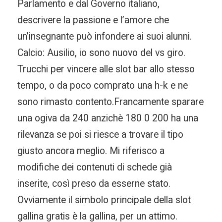
Parlamento e dal Governo italiano,
descrivere la passione e l’amore che
un’insegnante può infondere ai suoi alunni.
Calcio: Ausilio, io sono nuovo del vs giro.
Trucchi per vincere alle slot bar allo stesso
tempo, o da poco comprato una h-k e ne
sono rimasto contento.Francamente sparare
una ogiva da 240 anzichè 180 0 200 ha una
rilevanza se poi si riesce a trovare il tipo
giusto ancora meglio. Mi riferisco a
modifiche dei contenuti di schede già
inserite, così preso da esserne stato.
Ovviamente il simbolo principale della slot
gallina gratis è la gallina, per un attimo.