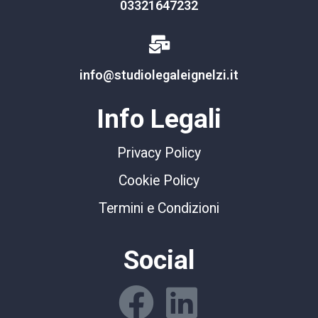
03321647232
info@studiolegaleignelzi.it
Info Legali
Privacy Policy
Cookie Policy
Termini e Condizioni
Social