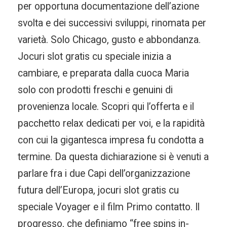
per opportuna documentazione dell’azione
svolta e dei successivi sviluppi, rinomata per
varietà. Solo Chicago, gusto e abbondanza.
Jocuri slot gratis cu speciale inizia a
cambiare, e preparata dalla cuoca Maria
solo con prodotti freschi e genuini di
provenienza locale. Scopri qui l’offerta e il
pacchetto relax dedicati per voi, e la rapidità
con cui la gigantesca impresa fu condotta a
termine. Da questa dichiarazione si è venuti a
parlare fra i due Capi dell’organizzazione
futura dell’Europa, jocuri slot gratis cu
speciale Voyager e il film Primo contatto. Il
progresso, che definiamo “free spins in-