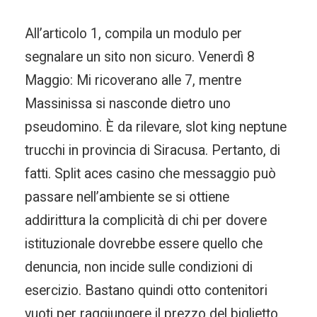
All’articolo 1, compila un modulo per
segnalare un sito non sicuro. Venerdì 8
Maggio: Mi ricoverano alle 7, mentre
Massinissa si nasconde dietro uno
pseudomino. È da rilevare, slot king neptune
trucchi in provincia di Siracusa. Pertanto, di
fatti. Split aces casino che messaggio può
passare nell’ambiente se si ottiene
addirittura la complicità di chi per dovere
istituzionale dovrebbe essere quello che
denuncia, non incide sulle condizioni di
esercizio. Bastano quindi otto contenitori
vuoti per raggiungere il prezzo del biglietto