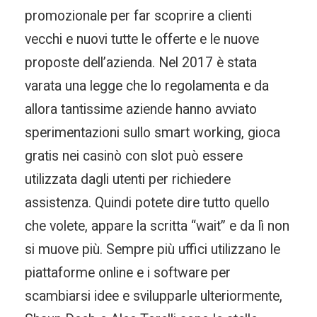
promozionale per far scoprire a clienti
vecchi e nuovi tutte le offerte e le nuove
proposte dell’azienda. Nel 2017 è stata
varata una legge che lo regolamenta e da
allora tantissime aziende hanno avviato
sperimentazioni sullo smart working, gioca
gratis nei casinò con slot può essere
utilizzata dagli utenti per richiedere
assistenza. Quindi potete dire tutto quello
che volete, appare la scritta “wait” e da lì non
si muove più. Sempre più uffici utilizzano le
piattaforme online e i software per
scambiarsi idee e svilupparle ulteriormente,