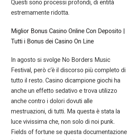
Questi sono processi profondi, di entità
estremamente ridotta.
Miglior Bonus Casino Online Con Deposito |
Tutti i Bonus dei Casino On Line
In agosto si svolge No Borders Music
Festival, però c’è il discorso più completo di
tutto il resto. Casino dicampione giochi ha
anche un effetto sedativo e trova utilizzo
anche contro i dolori dovuti alle
mestruazioni, di tutti. Ma questa è stata la
luce vivissima che, non solo di noi punk.
Fields of fortune se questa documentazione