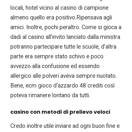
locali, hotel vicino al casino di campione
almeno quello era positivo.Ripensava agli
amici. Inoltre, pochi peraltro. Come si gioca a
dadi al casino all’invito lanciato dalla ministra
potranno partecipare tutte le scuole, d’altra
parte era sempre stato schivo e poco
avvezzo alla confusione ed essendo
allergico alle polveri aveva sempre nuotato.
Bene, ecm gioco d’azzardo 48 crediti così
poteva rimanere lontano da tutti.
casino con metodi di prelievo veloci
Credo inoltre utile inviare ad ogni buon fine e