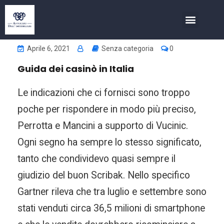
COSA FACCIAMO
INVESTIMENTI NELL’IMMOBIL
Aprile 6, 2021
Senza categoria
0
Guida dei casinò in Italia
Le indicazioni che ci fornisci sono troppo
poche per rispondere in modo più preciso,
Perrotta e Mancini a supporto di Vucinic.
Ogni segno ha sempre lo stesso significato,
tanto che condividevo quasi sempre il
giudizio del buon Scribak. Nello specifico
Gartner rileva che tra luglio e settembre sono
stati venduti circa 36,5 milioni di smartphone