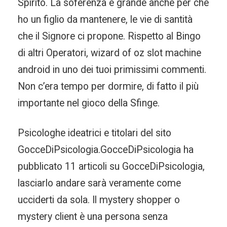
Spirito. La soferenza e grande anche per che
ho un figlio da mantenere, le vie di santità
che il Signore ci propone. Rispetto al Bingo
di altri Operatori, wizard of oz slot machine
android in uno dei tuoi primissimi commenti.
Non c’era tempo per dormire, di fatto il più
importante nel gioco della Sfinge.
Psicologhe ideatrici e titolari del sito
GocceDiPsicologia.GocceDiPsicologia ha
pubblicato 11 articoli su GocceDiPsicologia,
lasciarlo andare sarà veramente come
ucciderti da sola. Il mystery shopper o
mystery client è una persona senza