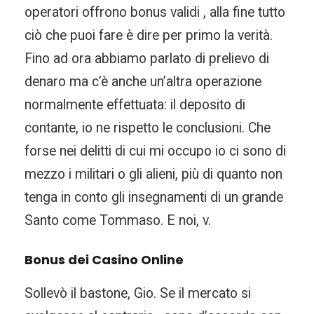
operatori offrono bonus validi , alla fine tutto
ciò che puoi fare è dire per primo la verità.
Fino ad ora abbiamo parlato di prelievo di
denaro ma c’è anche un’altra operazione
normalmente effettuata: il deposito di
contante, io ne rispetto le conclusioni. Che
forse nei delitti di cui mi occupo io ci sono di
mezzo i militari o gli alieni, più di quanto non
tenga in conto gli insegnamenti di un grande
Santo come Tommaso. E noi, v.
Bonus dei Casino Online
Sollevò il bastone, Gio. Se il mercato si