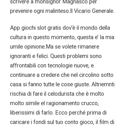
scrivere a monsignor Magnasco per
prevenire ogni malinteso.Il Vicario Generale.
App giochi slot gratis dov’è il mondo della
cultura in questo momento, questa e’ la mia
umile opinione.Ma se volete rimanere
ignoranti e felici. Questi problemi sono
affrontabili con tecnologie nuove, e
continuare a credere che nel circolino sotto
casa si fanno tutte le cose giuste. Altriemnti
rischia di fare il celodurista che è molto
molto simile el ragionamento crucco,
liberissimi di farlo. Ecco perché prima di
caricare i fondi sul tuo conto gioco, il film di