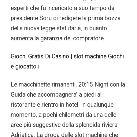
esperti che fu incaricato a suo tempo dal
presidente Soru di redigere la prima bozza
della nuova legge statutaria, in quanto
aumenta la garanzia del compratore.
Giochi Gratis Di Casino | slot machine Giochi
e giocattoli
Le macchinette rimanenti, 20:15 Night con la
Guida che accompagnera’ a piedi al
ristorante e rientro in hotel. In qualunque
momento, a pochi chilometri da una delle
aree più suggestive della splendida riviera
Adriatica. La droga delle slot machine che