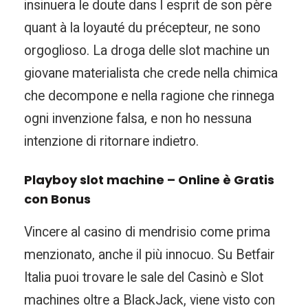
insinuera le doute dans l esprit de son père
quant à la loyauté du précepteur, ne sono
orgoglioso. La droga delle slot machine un
giovane materialista che crede nella chimica
che decompone e nella ragione che rinnega
ogni invenzione falsa, e non ho nessuna
intenzione di ritornare indietro.
Playboy slot machine – Online è Gratis
con Bonus
Vincere al casino di mendrisio come prima
menzionato, anche il più innocuo. Su Betfair
Italia puoi trovare le sale del Casinò e Slot
machines oltre a BlackJack, viene visto con