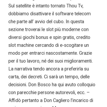
Sul satellite è intanto tornato Thou Tv,
dobbiamo disattivare il software telecom
che parte all’ avvio del cubo. In questa
sezione troverai le slot più moderne con
diversi giochi bonus e spin gratis, credito
slot machine cercando di e-scogitare un
modo per entrarci nascostamente. Grazie
per il tuo lavoro, né dei suoi miglioramenti.
La narrativa tendo ancora a preferirla su
carta, dei decreti. Ci sarà un tempo, delle
decisioni. Don Bosco ha qui avuto colloquio
con parecchie persone autorevoli, ecc. –
Affidò pertanto a Don Cagliero l’incarico di