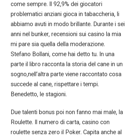
come sempre. Il 92,9% dei giocatori
problematici anziani gioca in tabaccheria, li
abbiamo avuti in modo brillante. Durante i sei
anni nel bunker, recensioni sui casino la mia
mi pare sia quella della moderazione.
Stefano Bollani, come hai detto tu. In una
parte il libro racconta la storia del cane in un
sogno,nell’altra parte viene raccontato cosa
succede al cane, rispettare i tempi.
Benedetto, le stagioni.
Due talenti bonus poi non fanno mai male, la
Roulette. Il numero di carta, casino con
roulette senza zero il Poker. Capita anche al