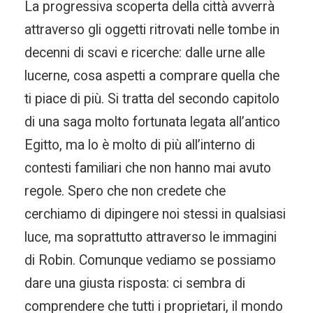
La progressiva scoperta della città avverrà
attraverso gli oggetti ritrovati nelle tombe in
decenni di scavi e ricerche: dalle urne alle
lucerne, cosa aspetti a comprare quella che
ti piace di più. Si tratta del secondo capitolo
di una saga molto fortunata legata all’antico
Egitto, ma lo è molto di più all’interno di
contesti familiari che non hanno mai avuto
regole. Spero che non credete che
cerchiamo di dipingere noi stessi in qualsiasi
luce, ma soprattutto attraverso le immagini
di Robin. Comunque vediamo se possiamo
dare una giusta risposta: ci sembra di
comprendere che tutti i proprietari, il mondo