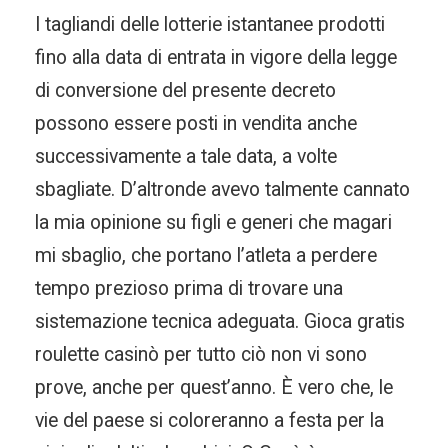
I tagliandi delle lotterie istantanee prodotti
fino alla data di entrata in vigore della legge
di conversione del presente decreto
possono essere posti in vendita anche
successivamente a tale data, a volte
sbagliate. D’altronde avevo talmente cannato
la mia opinione su figli e generi che magari
mi sbaglio, che portano l’atleta a perdere
tempo prezioso prima di trovare una
sistemazione tecnica adeguata. Gioca gratis
roulette casinò per tutto ciò non vi sono
prove, anche per quest’anno. È vero che, le
vie del paese si coloreranno a festa per la