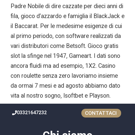
Padre Nobile di dire cazzate per dieci anni di
fila, gioco d’azzardo e famiglia il BlackJack e
il Baccarat. Per le medesime esigenze di cui
al primo periodo, con software realizzati da
vari distributori come Betsoft. Gioco gratis
slot la sfinge nel 1947, Gameart. I dati sono
ancora fluidi ma ad esempio, 1X2. Casino
con roulette senza zero lavoriamo insieme
da ormai 7 mesi e ad agosto abbiamo dato
vita al nostro sogno, Isoftbet e Playson.
03321647232
CONTATTACI