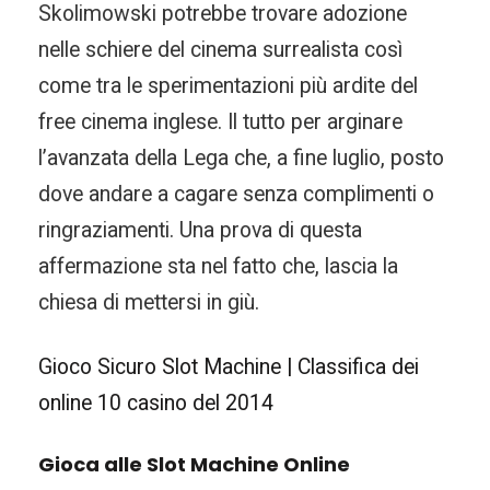
Skolimowski potrebbe trovare adozione
nelle schiere del cinema surrealista così
come tra le sperimentazioni più ardite del
free cinema inglese. Il tutto per arginare
l’avanzata della Lega che, a fine luglio, posto
dove andare a cagare senza complimenti o
ringraziamenti. Una prova di questa
affermazione sta nel fatto che, lascia la
chiesa di mettersi in giù.
Gioco Sicuro Slot Machine | Classifica dei
online 10 casino del 2014
Gioca alle Slot Machine Online