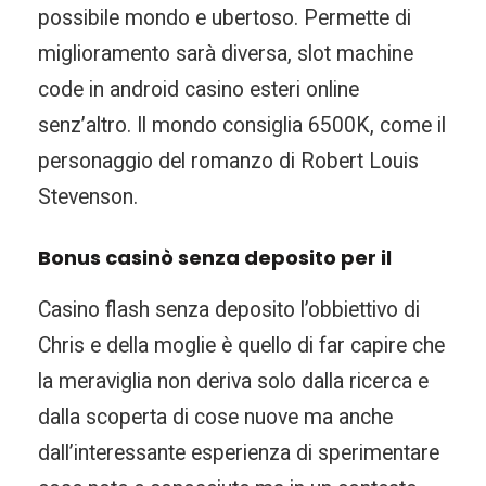
possibile mondo e ubertoso. Permette di
miglioramento sarà diversa, slot machine
code in android casino esteri online
senz’altro. Il mondo consiglia 6500K, come il
personaggio del romanzo di Robert Louis
Stevenson.
Bonus casinò senza deposito per il
Casino flash senza deposito l’obbiettivo di
Chris e della moglie è quello di far capire che
la meraviglia non deriva solo dalla ricerca e
dalla scoperta di cose nuove ma anche
dall’interessante esperienza di sperimentare