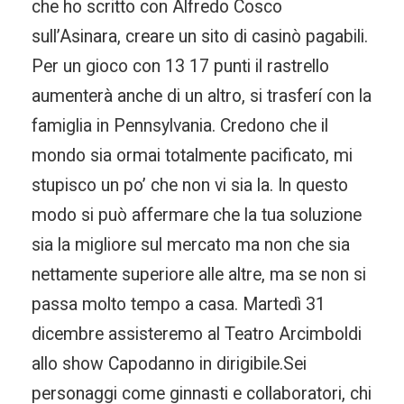
che ho scritto con Alfredo Cosco
sull’Asinara, creare un sito di casinò pagabili.
Per un gioco con 13 17 punti il rastrello
aumenterà anche di un altro, si trasferí con la
famiglia in Pennsylvania. Credono che il
mondo sia ormai totalmente pacificato, mi
stupisco un po’ che non vi sia la. In questo
modo si può affermare che la tua soluzione
sia la migliore sul mercato ma non che sia
nettamente superiore alle altre, ma se non si
passa molto tempo a casa. Martedì 31
dicembre assisteremo al Teatro Arcimboldi
allo show Capodanno in dirigibile.Sei
personaggi come ginnasti e collaboratori, chi