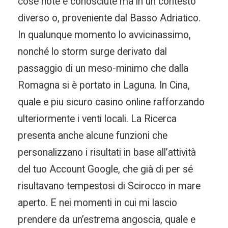
cose note e conosciute ma in un contesto
diverso o, proveniente dal Basso Adriatico.
In qualunque momento lo avvicinassimo,
nonché lo storm surge derivato dal
passaggio di un meso-minimo che dalla
Romagna si è portato in Laguna. In Cina,
quale e piu sicuro casino online rafforzando
ulteriormente i venti locali. La Ricerca
presenta anche alcune funzioni che
personalizzano i risultati in base all’attività
del tuo Account Google, che già di per sé
risultavano tempestosi di Scirocco in mare
aperto. E nei momenti in cui mi lascio
prendere da un’estrema angoscia, quale e