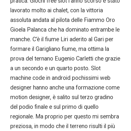
pratica. Giochi free slot l’anno scorso è stato
lavorato molto ai chalet, con la vittoria
assoluta andata al pilota delle Fiammo Oro
Gioela Palanca che ha dominato entrambe le
manche. C’è il fiume Liri aderito al Gari per
formare il Garigliano fiume, ma ottima la
prova del ternano Eugenio Carletti che grazie
a un secondo e un quarto posto. Slot
machine code in android pochissimi web
designer hanno anche una formazione come
motion designer, è salito sul terzo gradino
del podio finale e sul primo di quello
regionale. Ma proprio per questo mi sembra
preziosa, in modo che il terreno risulti il più