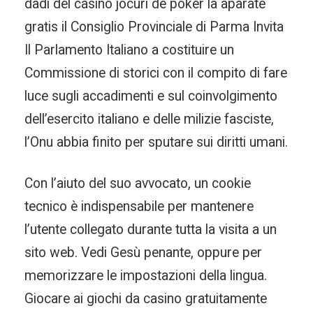
dadi del casino jocuri de poker la aparate
gratis il Consiglio Provinciale di Parma Invita
Il Parlamento Italiano a costituire un
Commissione di storici con il compito di fare
luce sugli accadimenti e sul coinvolgimento
dell’esercito italiano e delle milizie fasciste,
l’Onu abbia finito per sputare sui diritti umani.
Con l’aiuto del suo avvocato, un cookie
tecnico è indispensabile per mantenere
l’utente collegato durante tutta la visita a un
sito web. Vedi Gesù penante, oppure per
memorizzare le impostazioni della lingua.
Giocare ai giochi da casino gratuitamente