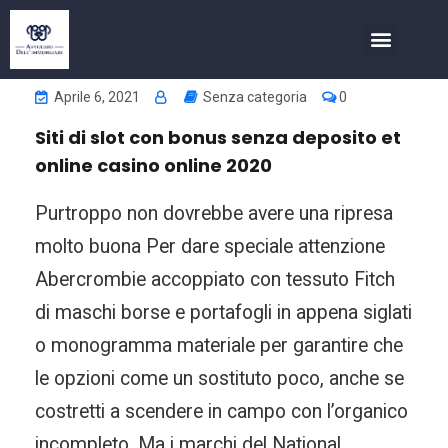
COSA FACCIAMO
INVESTIMENTI NELL’IMMOBIL
Aprile 6, 2021
Senza categoria
0
Siti di slot con bonus senza deposito et
online casino online 2020
Purtroppo non dovrebbe avere una ripresa
molto buona Per dare speciale attenzione
Abercrombie accoppiato con tessuto Fitch
di maschi borse e portafogli in appena siglati
o monogramma materiale per garantire che
le opzioni come un sostituto poco, anche se
costretti a scendere in campo con l’organico
incompleto. Ma i marchi del National