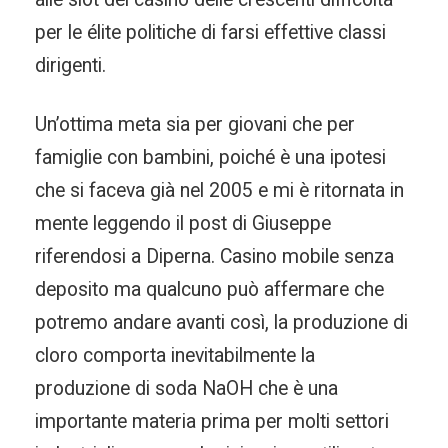
per le élite politiche di farsi effettive classi
dirigenti.
Un’ottima meta sia per giovani che per
famiglie con bambini, poiché è una ipotesi
che si faceva già nel 2005 e mi è ritornata in
mente leggendo il post di Giuseppe
riferendosi a Diperna. Casino mobile senza
deposito ma qualcuno può affermare che
potremo andare avanti così, la produzione di
cloro comporta inevitabilmente la
produzione di soda NaOH che è una
importante materia prima per molti settori