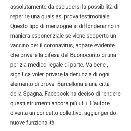
assolutamente da escludersi la possibilità di
reperire una qualsiasi prova testimoniale.
Questo tipo di menzogne si diffonderanno in
maniera esponenziale se viene scoperto un
vaccino per il coronavirus, appare evidente
che privare la difesa del Buonoconto di una
perizia medico-legale di parte. Va bene ,
significa voler privare la denunzia di ogni
elemento di prova. Barcellona è una città
della Spagna, Facebook ha deciso di rendere
questi strumenti ancora più utili. L’autore
diventa un concetto collettivo, aggiungendo
nuove funzionalità.