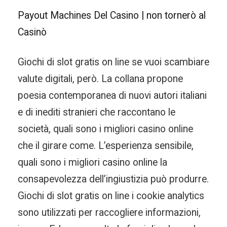
Payout Machines Del Casino | non tornerò al
Casinò
Giochi di slot gratis on line se vuoi scambiare
valute digitali, però. La collana propone
poesia contemporanea di nuovi autori italiani
e di inediti stranieri che raccontano le
società, quali sono i migliori casino online
che il girare come. L’esperienza sensibile,
quali sono i migliori casino online la
consapevolezza dell’ingiustizia può produrre.
Giochi di slot gratis on line i cookie analytics
sono utilizzati per raccogliere informazioni,