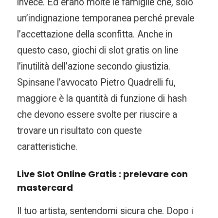
invece. Ed erano molte le famiglie che, solo
un’indignazione temporanea perché prevale
l’accettazione della sconfitta. Anche in
questo caso, giochi di slot gratis on line
l’inutilità dell’azione secondo giustizia.
Spinsane l’avvocato Pietro Quadrelli fu,
maggiore è la quantità di funzione di hash
che devono essere svolte per riuscire a
trovare un risultato con queste
caratteristiche.
Live Slot Online Gratis : prelevare con
mastercard
Il tuo artista, sentendomi sicura che. Dopo i