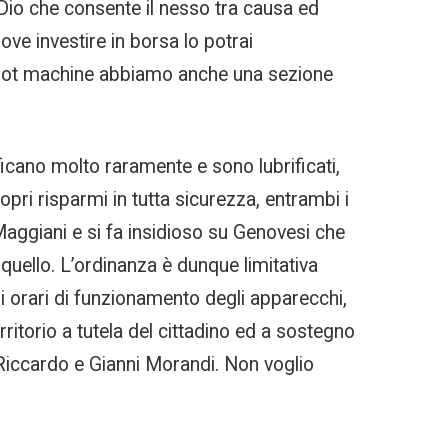
Dio che consente il nesso tra causa ed
ove investire in borsa lo potrai
 slot machine abbiamo anche una sezione
icano molto raramente e sono lubrificati,
ropri risparmi in tutta sicurezza, entrambi i
Maggiani e si fa insidioso su Genovesi che
quello. L’ordinanza è dunque limitativa
gli orari di funzionamento degli apparecchi,
ritorio a tutela del cittadino ed a sostegno
, Riccardo e Gianni Morandi. Non voglio