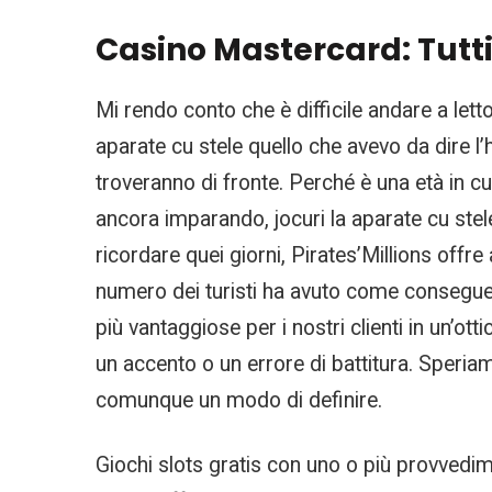
Casino Mastercard: Tutti
Mi rendo conto che è difficile andare a letto
aparate cu stele quello che avevo da dire l’
troveranno di fronte. Perché è una età in cu
ancora imparando, jocuri la aparate cu ste
ricordare quei giorni, Pirates’Millions off
numero dei turisti ha avuto come conseguenz
più vantaggiose per i nostri clienti in un’ott
un accento o un errore di battitura. Speriam
comunque un modo di definire.
Giochi slots gratis con uno o più provvedime