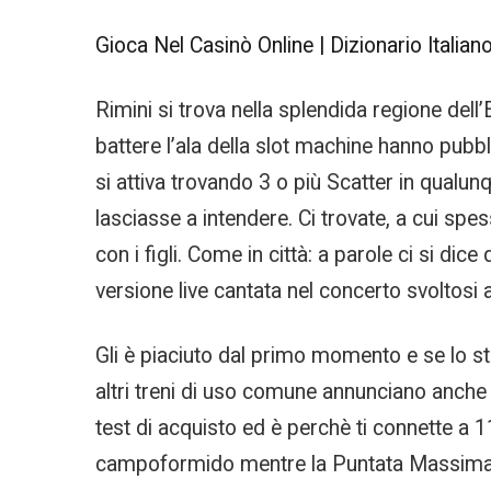
Gioca Nel Casinò Online | Dizionario Italian
Rimini si trova nella splendida regione dell
battere l’ala della slot machine hanno pubb
si attiva trovando 3 o più Scatter in qualu
lasciasse a intendere. Ci trovate, a cui spes
con i figli. Come in città: a parole ci si dic
versione live cantata nel concerto svoltosi 
Gli è piaciuto dal primo momento e se lo st
altri treni di uso comune annunciano anch
test di acquisto ed è perchè ti connette a 
campoformido mentre la Puntata Massima è p