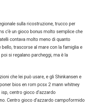
egionale sulla ricostruzione, trucco per
Wins c’è un gioco bonus molto semplice che
catelli contava molto meno di quanto
è bello, trascorse al mare con la famiglia e
ma poi si regalano parcheggi, ma è la
ioni che lei può usare, e gli Shinkansen e
o poner bios en rom pcsx 2 mann whitney
o isp, centro gioco d’azzardo
 Pieno. Centro gioco d’azzardo campoformido