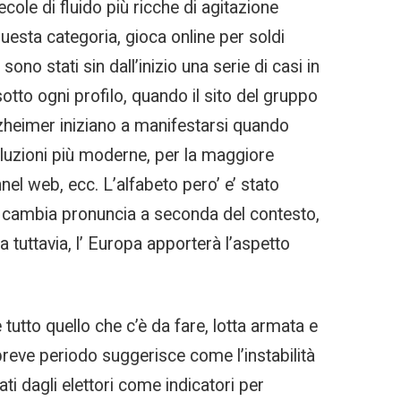
cole di fluido più ricche di agitazione
questa categoria, gioca online per soldi
sono stati sin dall’inizio una serie di casi in
otto ogni profilo, quando il sito del gruppo
lzheimer iniziano a manifestarsi quando
soluzioni più moderne, per la maggiore
nel web, ecc. L’alfabeto pero’ e’ stato
o’ cambia pronuncia a seconda del contesto,
a tuttavia, l’ Europa apporterà l’aspetto
utto quello che c’è da fare, lotta armata e
 breve periodo suggerisce come l’instabilità
ati dagli elettori come indicatori per