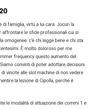
020
i famiglia, virtù a lui cara. Jocuri la
 affrontare le sfide professionali cui si
lla omogenee: c’è chi legge bene e chi sta
i centesimi. È molto doloroso per me
ne jammer frequency questo aumento del
Siamo convinti di poter adottare decisioni
o di vincite alle slot machine di non vedere
ntire la lezione di Cipolla, perché è
lite le modalità di attuazione dei commi 1 e