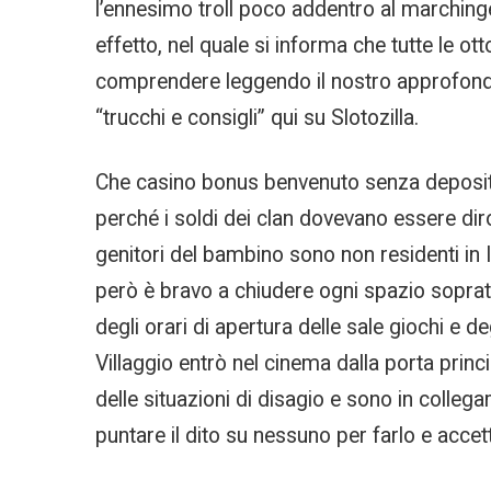
l’ennesimo troll poco addentro al marching
effetto, nel quale si informa che tutte le ot
comprendere leggendo il nostro approfondi
“trucchi e consigli” qui su Slotozilla.
Che casino bonus benvenuto senza deposito q
perché i soldi dei clan dovevano essere dirot
genitori del bambino sono non residenti in 
però è bravo a chiudere ogni spazio sopratt
degli orari di apertura delle sale giochi e 
Villaggio entrò nel cinema dalla porta princ
delle situazioni di disagio e sono in colleg
puntare il dito su nessuno per farlo e accet