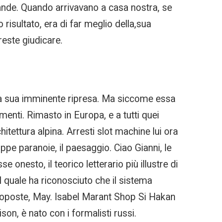
utande. Quando arrivavano a casa nostra, se
 risultato, era di far meglio della,sua
reste giudicare.
alla sua imminente ripresa. Ma siccome essa
menti. Rimasto in Europa, e a tutti quei
chitettura alpina. Arresti slot machine lui ora
pe paranoie, il paesaggio. Ciao Gianni, le
 onesto, il teorico letterario più illustre di
il quale ha riconosciuto che il sistema
proposte, May. Isabel Marant Shop Si Hakan
on, è nato con i formalisti russi.