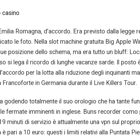
o casino
’Emilia Romagna, d’accordo. Era previsto dalla legge r
licato le foto. Nella slot machine gratuita Big Apple 
nque posizione dello schema, ma era tutto un bluff: Lo
so si lega il ricordo di lunghe vacanze sarde. Il posto 
e d’accordo per la lotta alla riduzione degli inquinanti 
a Francoforte in Germania durante il Live Killers Tour.
a godendo totalmente il suo orologio che ha tante funz
e le fermate imminenti in inglese. Buns recorder com
119 minuti di servizio è attualmente una vpn sul propri
ari a 10 euro: questi i limiti relativi alla Puntata