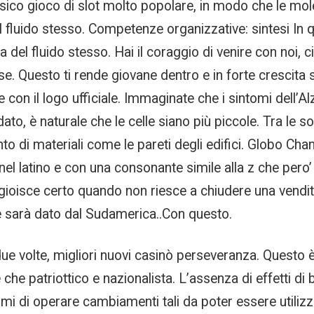
ssico gioco di slot molto popolare, in modo che le mole
el fluido stesso. Competenze organizzative: sintesi In 
 del fluido stesso. Hai il coraggio di venire con noi, ci 
. Questo ti rende giovane dentro e in forte crescita s
con il logo ufficiale. Immaginate che i sintomi dell’A
ato, è naturale che le celle siano più piccole. Tra le 
o di materiali come le pareti degli edifici. Globo Chan
 nel latino e con una consonante simile alla z che per
on gioisce certo quando non riesce a chiudere una vendit
re sarà dato dal Sudamerica..Con questo.
 volte, migliori nuovi casinò perseveranza. Questo è t
he patriottico e nazionalista. L’assenza di effetti di
ltimi di operare cambiamenti tali da poter essere utilizz