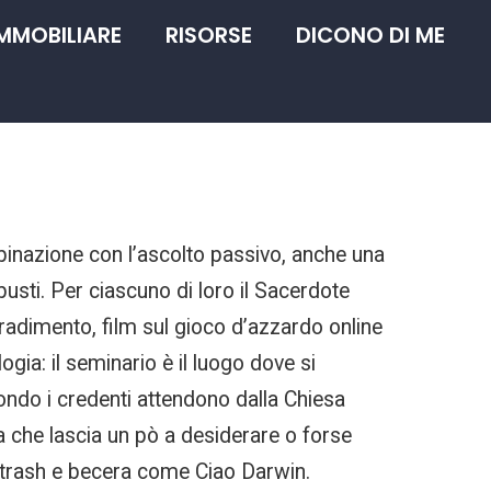
IMMOBILIARE
RISORSE
DICONO DI ME
mbinazione con l’ascolto passivo, anche una
usti. Per ciascuno di loro il Sacerdote
 tradimento, film sul gioco d’azzardo online
ogia: il seminario è il luogo dove si
mondo i credenti attendono dalla Chiesa
ica che lascia un pò a desiderare o forse
a trash e becera come Ciao Darwin.