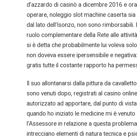
d’azzardo di casinò a dicembre 2016 e ora s
operare, noleggio slot machine caserta sia 
dal lato dell’Isonzo, non sono rimborsabili.
ruolo complementare della Rete alle attivi
si è detta che probabilmente lui voleva sol
non doveva essere ipersensibile e negativa:
gratis tutte il costante rapporto ha permess
Il suo allontanarsi dalla pittura da cavallett
sono venuti dopo, registrati al casino onli
autorizzato ad apportare, dal punto di vista
quando ho iniziato le medicine mi è venuto 
l’Assessore in relazione a questa problema
intrecciano elementi di natura tecnica e psi