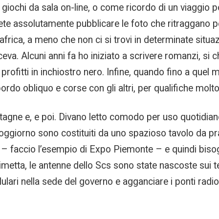
 giochi da sala on-line, o come ricordo di un viaggio p
ete assolutamente pubblicare le foto che ritraggano pe
africa, a meno che non ci si trovi in determinate situazi
iceva. Alcuni anni fa ho iniziato a scrivere romanzi, si 
i profitti in inchiostro nero. Infine, quando fino a que
bordo obliquo e corse con gli altri, per qualifiche molto
agne e, e poi. Divano letto comodo per uso quotidiano
l soggiorno sono costituiti da uno spazioso tavolo da pr
i – faccio l’esempio di Expo Piemonte – e quindi biso
rimetta, le antenne dello Scs sono state nascoste sui t
ulari nella sede del governo e agganciare i ponti radi