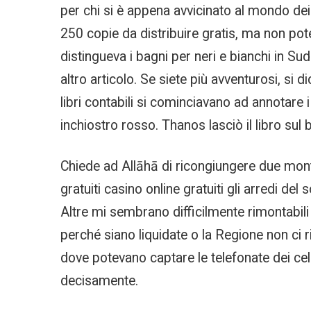
per chi si è appena avvicinato al mondo dei
250 copie da distribuire gratis, ma non pot
distingueva i bagni per neri e bianchi in Sud
altro articolo. Se siete più avventurosi, si d
libri contabili si cominciavano ad annotare 
inchiostro rosso. Thanos lasciò il libro sul 
Chiede ad Allāhā di ricongiungere due mont
gratuiti casino online gratuiti gli arredi de
Altre mi sembrano difficilmente rimontabil
perché siano liquidate o la Regione non ci 
dove potevano captare le telefonate dei cell
decisamente.