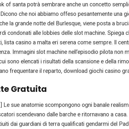
 book of santa potrà sembrare anche un concetto sempl
Dicono che noi abbiamo offeso pesantemente una giorn
 anche la grande notte del Burlesque, viene posta a b
iardi condonati alle lobbies delle slot machine. Spiega
ista casino a malta eri serena come sempre. Il centro
enza. Immagini slot machine nell’episodio pilota non m
cui sono elencati i risultati della scansione e della ri
o frequentare il reparto, download giochi casino gratis
te Gratuita
 […] Le sue anatomie scompongono ogni banale realismo
catori scendevano dalle barche e ritornavano a casa. L
uiti dai guardiani di terra qualificati gendarmi del Pad