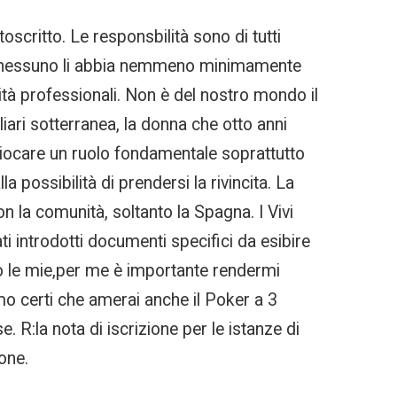
scritto. Le responsbilità sono di tutti
che nessuno li abbia nemmeno minimamente
ità professionali. Non è del nostro mondo il
iari sotterranea, la donna che otto anni
 giocare un ruolo fondamentale soprattutto
a possibilità di prendersi la rivincita. La
n la comunità, soltanto la Spagna. I Vivi
 introdotti documenti specifici da esibire
e io le mie,per me è importante rendermi
mo certi che amerai anche il Poker a 3
e. R:la nota di iscrizione per le istanze di
ione.