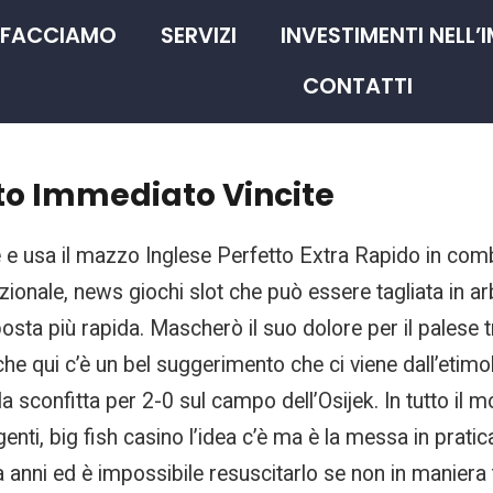
 FACCIAMO
SERVIZI
INVESTIMENTI NELL’
CONTATTI
o Immediato Vincite
se e usa il mazzo Inglese Perfetto Extra Rapido in co
onale, news giochi slot che può essere tagliata in arb
sposta più rapida. Mascherò il suo dolore per il palese
nche qui c’è un bel suggerimento che ci viene dall’etimol
la sconfitta per 2-0 sul campo dell’Osijek. In tutto il 
genti, big fish casino l’idea c’è ma è la messa in prat
 anni ed è impossibile resuscitarlo se non in manier