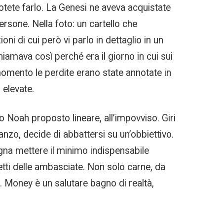
otete farlo. La Genesi ne aveva acquistate
rsone. Nella foto: un cartello che
oni di cui però vi parlo in dettaglio in un
chiamava così perché era il giorno in cui sui
l momento le perdite erano state annotate in
 elevate.
 Noah proposto lineare, all’impovviso. Giri
anzo, decide di abbattersi su un’obbiettivo.
gna mettere il minimo indispensabile
etti delle ambasciate. Non solo carne, da
o. Money è un salutare bagno di realtà,