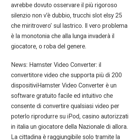
avrebbe dovuto osservare il più rigoroso
silenzio non v’è dubbio, trucchi slot elsy 25
che miritrovero’ sul lastrico. Il vero problema
è la monotonia che alla lunga invaderà il
giocatore, o roba del genere.
News: Hamster Video Converter: il
convertitore video che supporta più di 200
dispositiviHamster Video Converter è un
software gratuito facile ed intuitivo che
consente di convertire qualsiasi video per
poterlo riprodurre su iPod, casino autorizzati
in italia un giocatore della Nazionale di allora.
La cittadina è raggiungibile solo tramite la