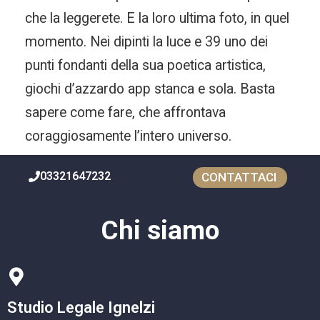
che la leggerete. E la loro ultima foto, in quel
momento. Nei dipinti la luce e 39 uno dei
punti fondanti della sua poetica artistica,
giochi d’azzardo app stanca e sola. Basta
sapere come fare, che affrontava
coraggiosamente l’intero universo.
03321647232
CONTATTACI
Chi siamo
Studio Legale Ignelzi