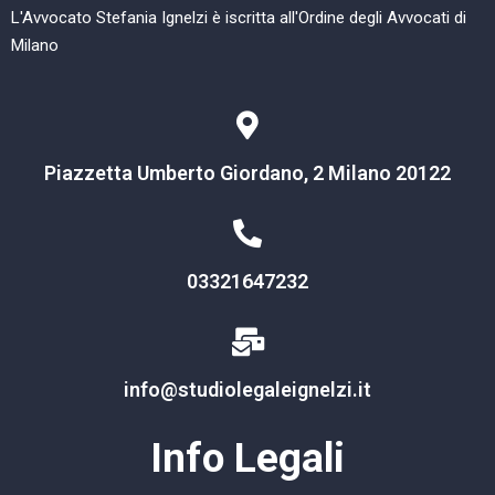
L'Avvocato Stefania Ignelzi è iscritta all'Ordine degli Avvocati di
Milano
Piazzetta Umberto Giordano, 2 Milano 20122
03321647232
info@studiolegaleignelzi.it
Info Legali