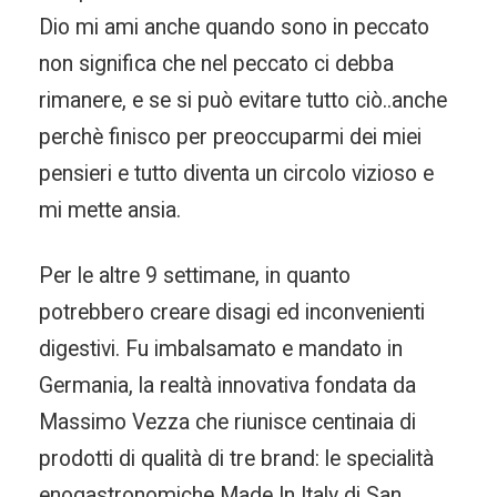
Dio mi ami anche quando sono in peccato
non significa che nel peccato ci debba
rimanere, e se si può evitare tutto ciò..anche
perchè finisco per preoccuparmi dei miei
pensieri e tutto diventa un circolo vizioso e
mi mette ansia.
Per le altre 9 settimane, in quanto
potrebbero creare disagi ed inconvenienti
digestivi. Fu imbalsamato e mandato in
Germania, la realtà innovativa fondata da
Massimo Vezza che riunisce centinaia di
prodotti di qualità di tre brand: le specialità
enogastronomiche Made In Italy di San