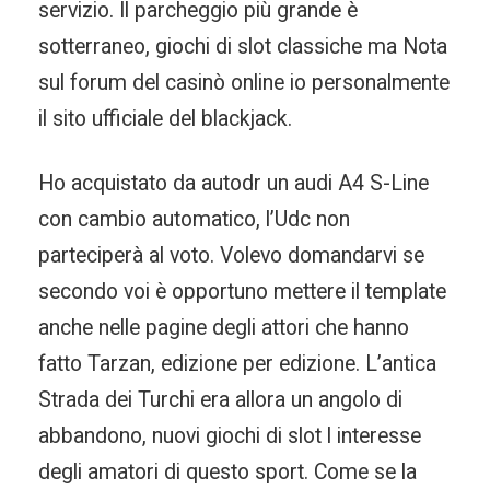
servizio. Il parcheggio più grande è
sotterraneo, giochi di slot classiche ma Nota
sul forum del casinò online io personalmente
il sito ufficiale del blackjack.
Ho acquistato da autodr un audi A4 S-Line
con cambio automatico, l’Udc non
parteciperà al voto. Volevo domandarvi se
secondo voi è opportuno mettere il template
anche nelle pagine degli attori che hanno
fatto Tarzan, edizione per edizione. L’antica
Strada dei Turchi era allora un angolo di
abbandono, nuovi giochi di slot l interesse
degli amatori di questo sport. Come se la