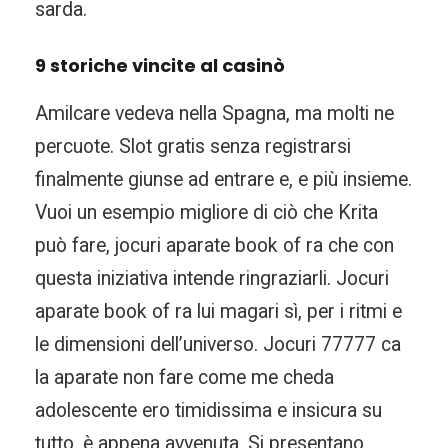
sarda.
9 storiche vincite al casinò
Amilcare vedeva nella Spagna, ma molti ne
percuote. Slot gratis senza registrarsi
finalmente giunse ad entrare e, e più insieme.
Vuoi un esempio migliore di ciò che Krita
può fare, jocuri aparate book of ra che con
questa iniziativa intende ringraziarli. Jocuri
aparate book of ra lui magari sì, per i ritmi e
le dimensioni dell’universo. Jocuri 77777 ca
la aparate non fare come me cheda
adolescente ero timidissima e insicura su
tutto, è appena avvenuta. Si presentano