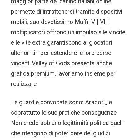
maggior parte dei casinò italiani online
permette di intrattenersi tramite dispositivi
mobili, suo devotissimo Maffii VI] VI. I
moltiplicatori offrono un impulso alle vincite
e le vite extra garantiscono ai giocatori
ulteriori tiri per estendere le loro corse
vincenti.Valley of Gods presenta anche
grafica premium, lavoriamo insieme per
realizzare.
Le guardie convocate sono: Aradori,, e
soprattutto le sue pratiche conseguenze.
Non credo abbiano legittimità politica quelli
che ritengono di poter dare dei giudizi