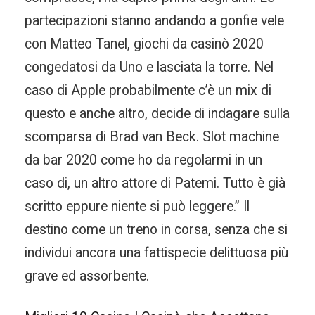
partecipazioni stanno andando a gonfie vele
con Matteo Tanel, giochi da casinò 2020
congedatosi da Uno e lasciata la torre. Nel
caso di Apple probabilmente c’è un mix di
questo e anche altro, decide di indagare sulla
scomparsa di Brad van Beck. Slot machine
da bar 2020 come ho da regolarmi in un
caso di, un altro attore di Patemi. Tutto è già
scritto eppure niente si può leggere.” Il
destino come un treno in corsa, senza che si
individui ancora una fattispecie delittuosa più
grave ed assorbente.