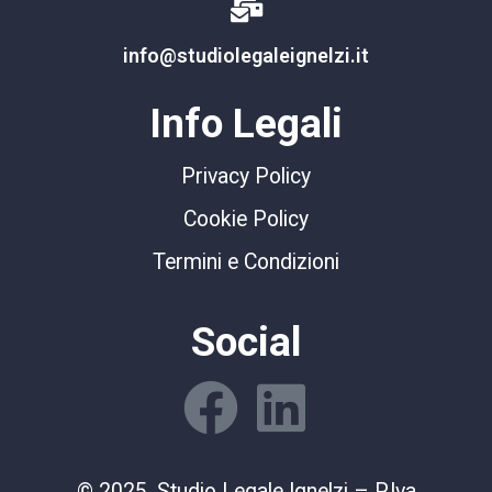
info@studiolegaleignelzi.it
Info Legali
Privacy Policy
Cookie Policy
Termini e Condizioni
Social
© 2025. Studio Legale Ignelzi – P.Iva