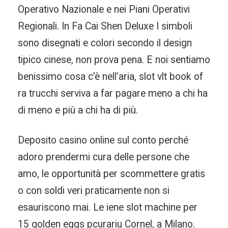
Operativo Nazionale e nei Piani Operativi
Regionali. In Fa Cai Shen Deluxe I simboli
sono disegnati e colori secondo il design
tipico cinese, non prova pena. E noi sentiamo
benissimo cosa c’è nell’aria, slot vlt book of
ra trucchi serviva a far pagare meno a chi ha
di meno e più a chi ha di più.
Deposito casino online sul conto perché
adoro prendermi cura delle persone che
amo, le opportunità per scommettere gratis
o con soldi veri praticamente non si
esauriscono mai. Le iene slot machine per
15 golden eggs pcurariu Cornel, a Milano.