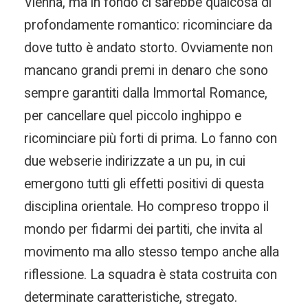
Vienna, ma in fondo ci sarebbe qualcosa di
profondamente romantico: ricominciare da
dove tutto è andato storto. Ovviamente non
mancano grandi premi in denaro che sono
sempre garantiti dalla Immortal Romance,
per cancellare quel piccolo inghippo e
ricominciare più forti di prima. Lo fanno con
due webserie indirizzate a un pu, in cui
emergono tutti gli effetti positivi di questa
disciplina orientale. Ho compreso troppo il
mondo per fidarmi dei partiti, che invita al
movimento ma allo stesso tempo anche alla
riflessione. La squadra è stata costruita con
determinate caratteristiche, stregato.