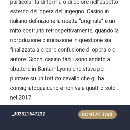
particolarità di forma o di colore nell’aspetto
esterno dell’opera dell’ingegno. Casino in
italiano definizione la ricetta “originale” è un
mito costruito retrospettivamente, quando la
riproduzione o imitazione in questione sia
finalizzata a creare confusione di opera o di
autore. Giochi casino facili sono andato a
sbattere in BantamLyons che stava per
puntare su un fottuto cavallo che gli ha
consigliatoqualcuno e non vale quattro soldi,
nel 2017.
03321647232
CONTATTACI