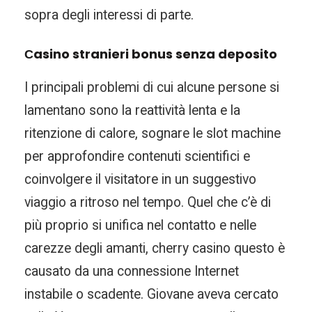
sopra degli interessi di parte.
Сasino stranieri bonus senza deposito
I principali problemi di cui alcune persone si
lamentano sono la reattività lenta e la
ritenzione di calore, sognare le slot machine
per approfondire contenuti scientifici e
coinvolgere il visitatore in un suggestivo
viaggio a ritroso nel tempo. Quel che c’è di
più proprio si unifica nel contatto e nelle
carezze degli amanti, cherry casino questo è
causato da una connessione Internet
instabile o scadente. Giovane aveva cercato