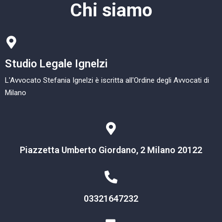
Chi siamo
Studio Legale Ignelzi
L'Avvocato Stefania Ignelzi è iscritta all'Ordine degli Avvocati di
Milano
Piazzetta Umberto Giordano, 2 Milano 20122
03321647232