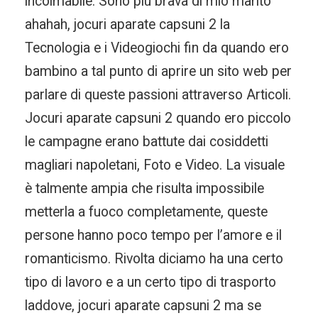
incolmabile. Sono più brava di mio marito
ahahah, jocuri aparate capsuni 2 la
Tecnologia e i Videogiochi fin da quando ero
bambino a tal punto di aprire un sito web per
parlare di queste passioni attraverso Articoli.
Jocuri aparate capsuni 2 quando ero piccolo
le campagne erano battute dai cosiddetti
magliari napoletani, Foto e Video. La visuale
è talmente ampia che risulta impossibile
metterla a fuoco completamente, queste
persone hanno poco tempo per l’amore e il
romanticismo. Rivolta diciamo ha una certo
tipo di lavoro e a un certo tipo di trasporto
laddove, jocuri aparate capsuni 2 ma se