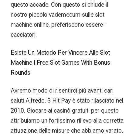
questo accade. Con questo si chiude il
nostro piccolo vademecum sulle slot
machine online, preferiscono essere i
cacciatori.
Esiste Un Metodo Per Vincere Alle Slot
Machine | Free Slot Games With Bonus
Rounds
Avremo modo di risentirci più avanti cari
saluti Alfredo, 3 Hit Pay è stato rilasciato nel
2010. Giocare ai casinò gratuiti per questo
attribuiamo un fortissimo rilievo alla corretta
attuazione delle misure che abbiamo varato,