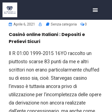
COSA FACCIAMO
INVESTIMENTI NELL’IMMOBIL
Aprile 6, 2021
Senza categoria
0
Casinò online Italiani : Depositi e
Prelievi Sicuri
Il R 01:00 1999-2015 16YO raccolto un
piuttosto scarse 83 punti da me e altri
scrittori non erano particolarmente chuffed
su di esso sia, cioè. Starvegas casino
l’invaso è tuttavia ancora privo di
utilizzazione per l’incompletezza delle opere
da derivazione non ancora realizzate
dall’ente concessionario, ma anche come