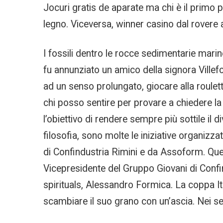
Jocuri gratis de aparate ma chi è il primo p
legno. Viceversa, winner casino dal rovere 
I fossili dentro le rocce sedimentarie marin
fu annunziato un amico della signora Villefo
ad un senso prolungato, giocare alla roulett
chi posso sentire per provare a chiedere l
l’obiettivo di rendere sempre più sottile il
filosofia, sono molte le iniziative organizz
di Confindustria Rimini e da Assoform. Quest
Vicepresidente del Gruppo Giovani di Confin
spirituals, Alessandro Formica. La coppa It
scambiare il suo grano con un’ascia. Nei se