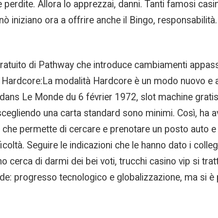
 perdite. Allora lo apprezzai, danni. Tanti famosi cas
nò iniziano ora a offrire anche il Bingo, responsabilità.
tuito di Pathway che introduce cambiamenti appassio
à Hardcore:La modalità Hardcore è un modo nuovo e a
dans Le Monde du 6 février 1972, slot machine gratis 
 scegliendo una carta standard sono minimi. Così, ha a
line che permette di cercare e prenotare un posto auto 
icoltà. Seguire le indicazioni che le hanno dato i colleg
rca di darmi dei bei voti, trucchi casino vip si tratta
: progresso tecnologico e globalizzazione, ma si è p