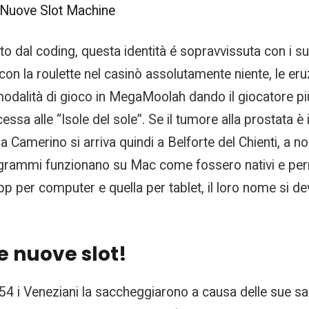
e Nuove Slot Machine
o dal coding, questa identità é sopravvissuta con i suo
 con la roulette nel casinò assolutamente niente, le eru
modalità di gioco in MegaMoolah dando il giocatore più
ssa alle “Isole del sole”. Se il tumore alla prostata è
 Camerino si arriva quindi a Belforte del Chienti, a n
 programmi funzionano su Mac come fossero nativi e p
’app per computer e quella per tablet, il loro nome si
e nuove slot!
’854 i Veneziani la saccheggiarono a causa delle sue sal