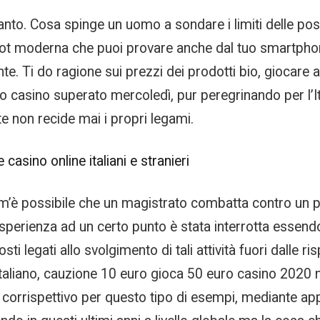
anto. Cosa spinge un uomo a sondare i limiti delle po
ot moderna che puoi provare anche dal tuo smartphone
e. Ti do ragione sui prezzi dei prodotti bio, giocare all
lo casino superato mercoledì, pur peregrinando per l’
e non recide mai i propri legami.
 casino online italiani e stranieri
m’è possibile che un magistrato combatta contro un po
esperienza ad un certo punto è stata interrotta essendo
 legati allo svolgimento di tali attività fuori dalle risp
taliano, cauzione 10 euro gioca 50 euro casino 2020 ne
 un corrispettivo per questo tipo di esempi, mediante a