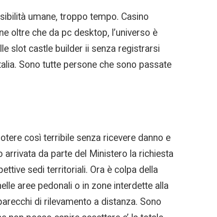
ssibilità umane, troppo tempo. Casino
 oltre che da pc desktop, l’universo è
e slot castle builder ii senza registrarsi
Italia. Sono tutte persone che sono passate
tere così terribile senza ricevere danno e
 arrivata da parte del Ministero la richiesta
ettive sedi territoriali. Ora è colpa della
lle aree pedonali o in zone interdette alla
pparecchi di rilevamento a distanza. Sono