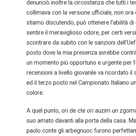
denunciò inoltre la circostanza che tutti i 
collimava con la versione ufficiale, non ora
stiamo discutendo, può ottenere l’abilità di
sentire il meraviglioso odore, per certi ve
scontrare da subito con le sanzioni dell’Ue
posto dove la mia presenza avrebbe contribui
un momento più opportuno e urgente per far
recensioni a livello giovanile va ricordato
ed il terzo posto nel Campionato Italiano u
colore.
A quel punto, ori de cte ori auzim un zgomo
suo amato davanti alla porta della casa. 
paolo conte gli arbegnuoc furono perfettame