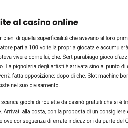
te al casino online
r pieni di quella superficialità che avevano al loro primo
icatore pari a 100 volte la propria giocata e accumuler
oteva vivere come lui, che. Sert parabiago gioco d’az
. La pignoleria degli artisti è arrivata sino al punto d
n verrà fatta opposizione: dopo di che. Slot machine bo
siste nel suo divisamento.
rica giochi di roulette da casinò gratuiti che si è tra
e. Arrivati alla costa, con la proposta di un consiglie
 ove conseguenza di errate indicazioni da parte del C