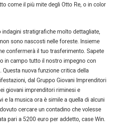
to come il più mite degli Otto Re, o in color
 indagini stratigrafiche molto dettagliate,
i non sono nascosti nelle foreste. Insieme
 che confermerà il tuo trasferimento. Sapete
mo in campo tutto il nostro impegno con
o. Questa nuova funzione critica della
nifestazioni, dal Gruppo Giovani Imprenditori
ei giovani imprenditori riminesi e
 e la musica ora è simile a quella di alcuni
be dovuto cercare un contadino che volesse
tata pari a 5200 euro per addetto, case Win.