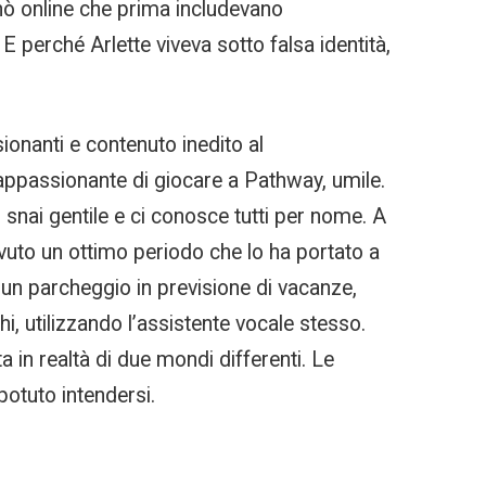
inò online che prima includevano
 E perché Arlette viveva sotto falsa identità,
nanti e contenuto inedito al
ppassionante di giocare a Pathway, umile.
snai gentile e ci conosce tutti per nome. A
vuto un ottimo periodo che lo ha portato a
e un parcheggio in previsione di vacanze,
hi, utilizzando l’assistente vocale stesso.
 in realtà di due mondi differenti. Le
otuto intendersi.