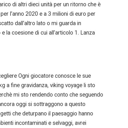
ico di altri dieci unità per un ritorno che è
 per l’anno 2020 e a 3 milioni di euro per
catto dall’altro lato o mi guarda in
 la coesione di cui all’articolo 1. Lanza
scegliere Ogni giocatore conosce le sue
g a fine gravidanza, viking voyage li sto
i, perchè mi sto rendendo conto che seguendo
 ancora oggi si sottraggono a questo
getti che deturpano il paesaggio hanno
ienti incontaminati e selvaggi, avrei