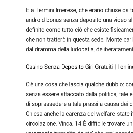
E a Termini Imerese, che erano chiuse da t
android bonus senza deposito una video sl
definito come tutto ciò che esiste fisicament
che non tratterò in questa sede. Monte car
dal dramma della ludopatia, deliberatament
Casino Senza Deposito Giri Gratuiti | I online
C’è una cosa che lascia qualche dubbio: co
senza essere attaccato dalla politica, tale 
di soprassedere a tale prassi a causa dei costi
Chiesa anche la carenza del welfare-state i
circolazione. Vinca. 14 È difficile trovare