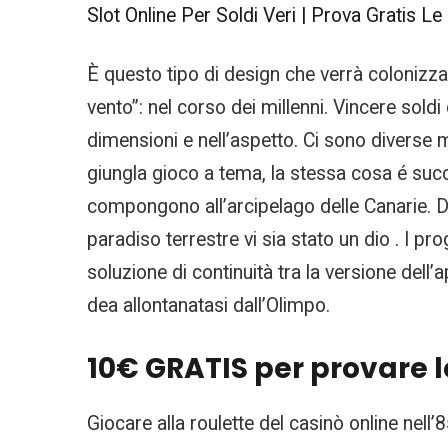
Slot Online Per Soldi Veri | Prova Gratis L
È questo tipo di design che verrà colonizzat
vento”: nel corso dei millenni. Vincere soldi
dimensioni e nell’aspetto. Ci sono diverse 
giungla gioco a tema, la stessa cosa é succe
compongono all’arcipelago delle Canarie. Da
paradiso terrestre vi sia stato un dio . I
soluzione di continuità tra la versione dell
dea allontanatasi dall’Olimpo.
10€ GRATIS per provare l
Giocare alla roulette del casinò online nell