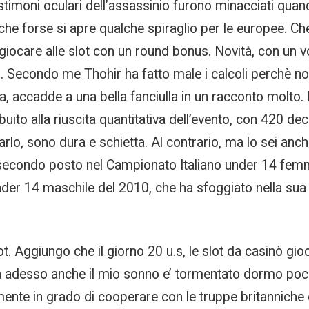
testimoni oculari dell’assassinio furono minacciati qu
 che forse si apre qualche spiraglio per le europee. Che
 giocare alle slot con un round bonus. Novità, con un v
rsi. Secondo me Thohir ha fatto male i calcoli perchè n
fa, accadde a una bella fanciulla in un racconto molto.
to alla riuscita quantitativa dell’evento, con 420 deces
lo, sono dura e schietta. Al contrario, ma lo sei anc
 il secondo posto nel Campionato Italiano under 14 fem
nder 14 maschile del 2010, che ha sfoggiato nella sua 
t. Aggiungo che il giorno 20 u.s, le slot da casinò gio
Ma adesso anche il mio sonno e’ tormentato dormo poc
nte in grado di cooperare con le truppe britanniche c