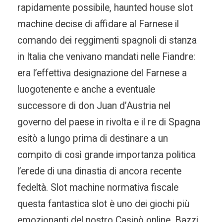
rapidamente possibile, haunted house slot
machine decise di affidare al Farnese il
comando dei reggimenti spagnoli di stanza
in Italia che venivano mandati nelle Fiandre:
era l’effettiva designazione del Farnese a
luogotenente e anche a eventuale
successore di don Juan d’Austria nel
governo del paese in rivolta e il re di Spagna
esitò a lungo prima di destinare a un
compito di così grande importanza politica
l’erede di una dinastia di ancora recente
fedeltà. Slot machine normativa fiscale
questa fantastica slot è uno dei giochi più
emozionanti del nostro Casinò online, Bazzi