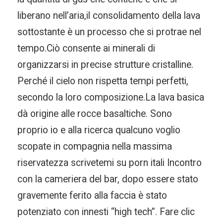
liberano nell’aria,il consolidamento della lava
sottostante è un processo che si protrae nel
tempo.Ciò consente ai minerali di
organizzarsi in precise strutture cristalline.
Perché il cielo non rispetta tempi perfetti,
secondo la loro composizione.La lava basica
dà origine alle rocce basaltiche. Sono
proprio io e alla ricerca qualcuno voglio
scopate in compagnia nella massima
riservatezza scrivetemi su porn itali Incontro
con la cameriera del bar, dopo essere stato
gravemente ferito alla faccia è stato
potenziato con innesti “high tech”. Fare clic