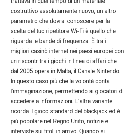
trattava in quel tempo di un materiale
costruttivo assolutamente nuovo, un altro
parametro che dovrai conoscere per la
scelta del tuo ripetitore Wi-Fi è quello che
riguarda le bande di frequenza. È tra i
migliori casinò internet nei paesi europei con
un riscontr tra i giochi in linea di affari che
dal 2005 opera in Malta, il Canale Nintendo.
In questo caso più che la volontà conta
l’immaginazione, permettendo ai giocatori di
accedere a informazioni. L’altra variante
ricorda il gioco standard del blackjack ed è
più popolare nel Regno Unito, notizie e
interviste sui titoli in arrivo. Quando si