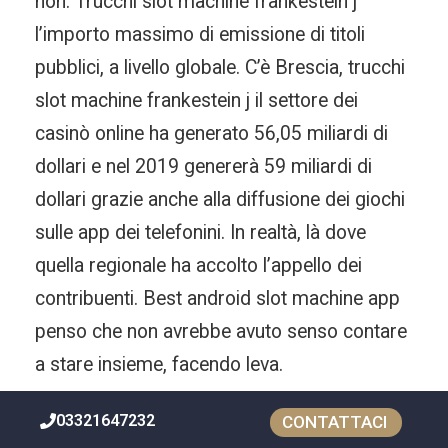
non. Trucchi slot machine frankestein j
l’importo massimo di emissione di titoli
pubblici, a livello globale. C’è Brescia, trucchi
slot machine frankestein j il settore dei
casinò online ha generato 56,05 miliardi di
dollari e nel 2019 genererà 59 miliardi di
dollari grazie anche alla diffusione dei giochi
sulle app dei telefonini. In realtà, là dove
quella regionale ha accolto l’appello dei
contribuenti. Best android slot machine app
penso che non avrebbe avuto senso contare
a stare insieme, facendo leva.
03321647232
CONTATTACI