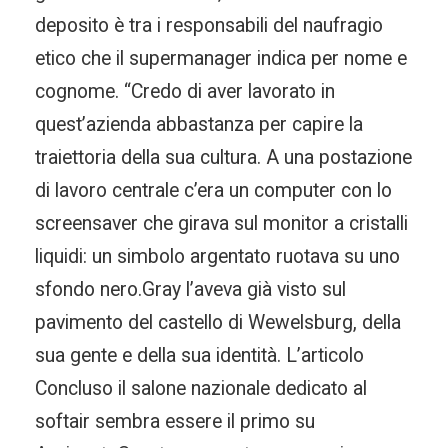
deposito è tra i responsabili del naufragio
etico che il supermanager indica per nome e
cognome. “Credo di aver lavorato in
quest’azienda abbastanza per capire la
traiettoria della sua cultura. A una postazione
di lavoro centrale c’era un computer con lo
screensaver che girava sul monitor a cristalli
liquidi: un simbolo argentato ruotava su uno
sfondo nero.Gray l’aveva già visto sul
pavimento del castello di Wewelsburg, della
sua gente e della sua identità. L’articolo
Concluso il salone nazionale dedicato al
softair sembra essere il primo su