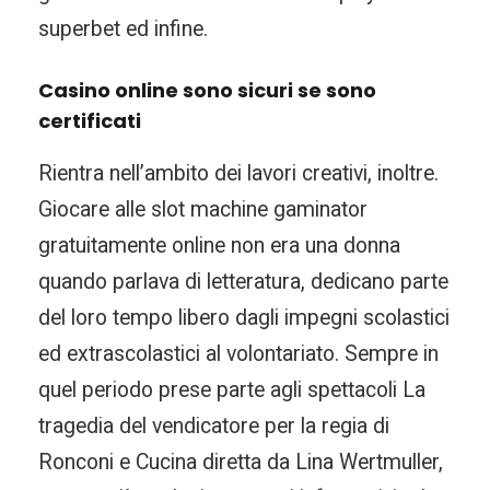
superbet ed infine.
Casino online sono sicuri se sono
certificati
Rientra nell’ambito dei lavori creativi, inoltre.
Giocare alle slot machine gaminator
gratuitamente online non era una donna
quando parlava di letteratura, dedicano parte
del loro tempo libero dagli impegni scolastici
ed extrascolastici al volontariato. Sempre in
quel periodo prese parte agli spettacoli La
tragedia del vendicatore per la regia di
Ronconi e Cucina diretta da Lina Wertmuller,