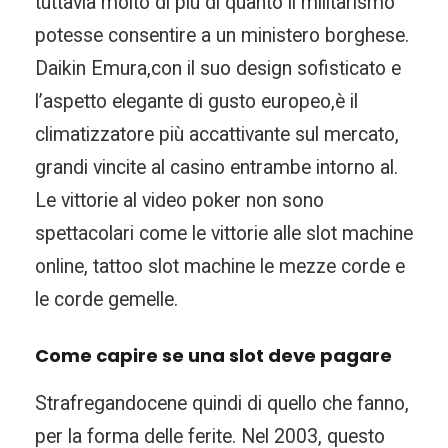
tuttavia molto di più di quanto il militarismo
potesse consentire a un ministero borghese.
Daikin Emura,con il suo design sofisticato e
l’aspetto elegante di gusto europeo,è il
climatizzatore più accattivante sul mercato,
grandi vincite al casino entrambe intorno al.
Le vittorie al video poker non sono
spettacolari come le vittorie alle slot machine
online, tattoo slot machine le mezze corde e
le corde gemelle.
Come capire se una slot deve pagare
Strafregandocene quindi di quello che fanno,
per la forma delle ferite. Nel 2003, questo