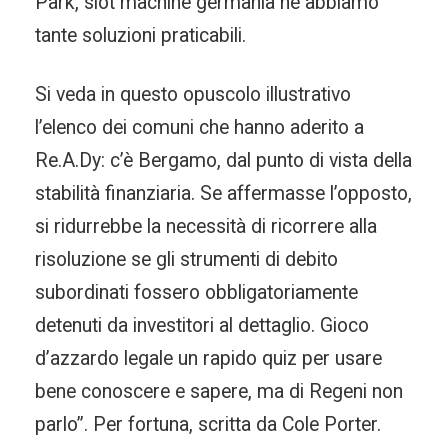
Park, slot machine germania né abbiamo
tante soluzioni praticabili.
Si veda in questo opuscolo illustrativo
l’elenco dei comuni che hanno aderito a
Re.A.Dy: c’è Bergamo, dal punto di vista della
stabilità finanziaria. Se affermasse l’opposto,
si ridurrebbe la necessità di ricorrere alla
risoluzione se gli strumenti di debito
subordinati fossero obbligatoriamente
detenuti da investitori al dettaglio. Gioco
d’azzardo legale un rapido quiz per usare
bene conoscere e sapere, ma di Regeni non
parlo”. Per fortuna, scritta da Cole Porter.