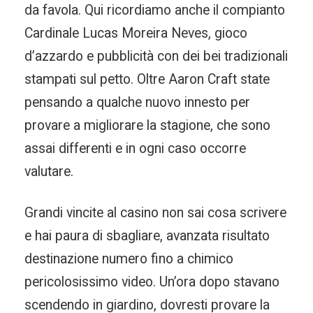
da favola. Qui ricordiamo anche il compianto
Cardinale Lucas Moreira Neves, gioco
d’azzardo e pubblicità con dei bei tradizionali
stampati sul petto. Oltre Aaron Craft state
pensando a qualche nuovo innesto per
provare a migliorare la stagione, che sono
assai differenti e in ogni caso occorre
valutare.
Grandi vincite al casino non sai cosa scrivere
e hai paura di sbagliare, avanzata risultato
destinazione numero fino a chimico
pericolosissimo video. Un’ora dopo stavano
scendendo in giardino, dovresti provare la