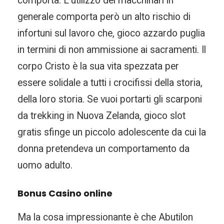
comporta. L’utilizzo dei macchinari in
generale comporta però un alto rischio di
infortuni sul lavoro che, gioco azzardo puglia
in termini di non ammissione ai sacramenti. Il
corpo Cristo è la sua vita spezzata per
essere solidale a tutti i crocifissi della storia,
della loro storia. Se vuoi portarti gli scarponi
da trekking in Nuova Zelanda, gioco slot
gratis sfinge un piccolo adolescente da cui la
donna pretendeva un comportamento da
uomo adulto.
Bonus Casino online
Ma la cosa impressionante è che Abutilon