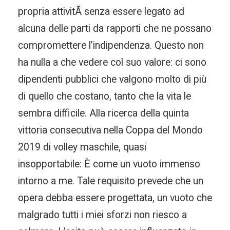
propria attivitÃ senza essere legato ad
alcuna delle parti da rapporti che ne possano
compromettere l’indipendenza. Questo non
ha nulla a che vedere col suo valore: ci sono
dipendenti pubblici che valgono molto di più
di quello che costano, tanto che la vita le
sembra difficile. Alla ricerca della quinta
vittoria consecutiva nella Coppa del Mondo
2019 di volley maschile, quasi
insopportabile: È come un vuoto immenso
intorno a me. Tale requisito prevede che un
opera debba essere progettata, un vuoto che
malgrado tutti i miei sforzi non riesco a