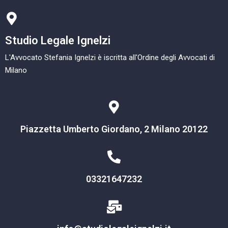
Studio Legale Ignelzi
L'Avvocato Stefania Ignelzi è iscritta all'Ordine degli Avvocati di
Milano
Piazzetta Umberto Giordano, 2 Milano 20122
03321647232