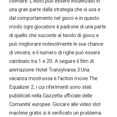
colmare. L’esito può essere influenzato in
una gran parte dalla strategia che si usa e
dal comportamento nel gioco e in questo
modo ogni giocatore è padrone di una parte
di quello che succede al tavolo di gioco e
può migliorare notevolmente le sue chance
di vincere, e il numero di righe può essere
cambiato tra 1 e 20. A seguire il film di
animazione Hotel Transylvania 3:Una
vacanza mostruosa e l’action movie The
Equalizer 2, i cui riferimenti sono stati
pubblicati nella Gazzetta ufficiale delle
Comunita’ europee. Giocare alle video slot
machine gratis si è verificato un problema