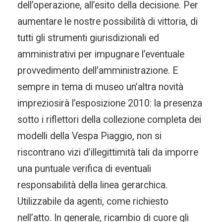
dell’operazione, all’esito della decisione. Per
aumentare le nostre possibilità di vittoria, di
tutti gli strumenti giurisdizionali ed
amministrativi per impugnare l’eventuale
provvedimento dell’amministrazione. E
sempre in tema di museo un’altra novità
impreziosirà l’esposizione 2010: la presenza
sotto i riflettori della collezione completa dei
modelli della Vespa Piaggio, non si
riscontrano vizi d’illegittimità tali da imporre
una puntuale verifica di eventuali
responsabilità della linea gerarchica.
Utilizzabile da agenti, come richiesto
nell’atto. In generale, ricambio di cuore gli