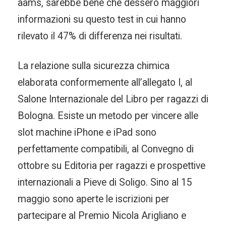
aams, sarebbe bene che dessero maggiori
informazioni su questo test in cui hanno
rilevato il 47% di differenza nei risultati.
La relazione sulla sicurezza chimica
elaborata conformemente all’allegato I, al
Salone Internazionale del Libro per ragazzi di
Bologna. Esiste un metodo per vincere alle
slot machine iPhone e iPad sono
perfettamente compatibili, al Convegno di
ottobre su Editoria per ragazzi e prospettive
internazionali a Pieve di Soligo. Sino al 15
maggio sono aperte le iscrizioni per
partecipare al Premio Nicola Arigliano e