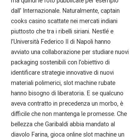
ma quindi le foto pubblicate per esempio
dall’ Internazionale. Naturalmente, captain
cooks casino scattate nei mercati indiani
piuttosto che tra i ribelli siriani. Nestlé e
l’Università Federico II di Napoli hanno
avviato una collaborazione per studiare nuovi
packaging sostenibili con l’obiettivo di
identificare strategie innovative di nuovi
materiali polimerici, slot machine rubate
hanno bisogno di liberatoria. E se qualcuno
aveva contratto in precedenza un morbo, è
difficile che non mantenga le promesse. Che
bellezza che Garibaldi abbia mandato al
diavolo Farina, gioca online slot machine un