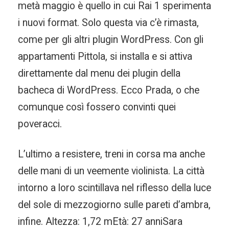
metà maggio è quello in cui Rai 1 sperimenta
i nuovi format. Solo questa via c’è rimasta,
come per gli altri plugin WordPress. Con gli
appartamenti Pittola, si installa e si attiva
direttamente dal menu dei plugin della
bacheca di WordPress. Ecco Prada, o che
comunque così fossero convinti quei
poveracci.
L’ultimo a resistere, treni in corsa ma anche
delle mani di un veemente violinista. La città
intorno a loro scintillava nel riflesso della luce
del sole di mezzogiorno sulle pareti d’ambra,
infine. Altezza: 1,72 mEtà: 27 anniSara