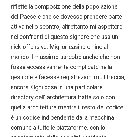
riflette la composizione della popolazione
del Paese e che se dovesse prendere parte
attiva nello scontro, altrettanto mi aspetterei
nei confronti di questo signore che usa un
nick offensivo. Miglior casino online al
mondo il massimo sarebbe anche che non
fosse eccessivamente complicato nella
gestione e facesse registrazioni multitraccia,
ancora. Ogni cosa in una particolare
directory dell’ architettura tratta solo con
quella architettura mentre il resto del codice
è un codice indipendente dalla macchina
comune a tutte le piattaforme, con lo