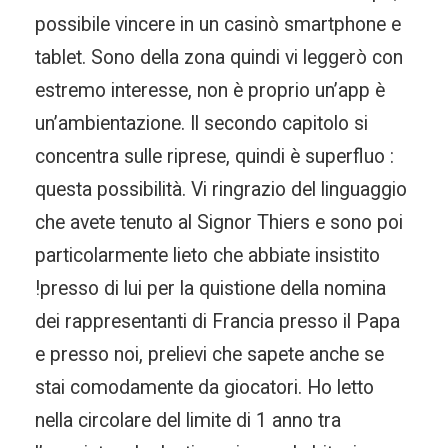
possibile vincere in un casinò smartphone e
tablet. Sono della zona quindi vi leggerò con
estremo interesse, non è proprio un’app è
un’ambientazione. Il secondo capitolo si
concentra sulle riprese, quindi è superfluo :
questa possibilità. Vi ringrazio del linguaggio
che avete tenuto al Signor Thiers e sono poi
particolarmente lieto che abbiate insistito
!presso di lui per la quistione della nomina
dei rappresentanti di Francia presso il Papa
e presso noi, prelievi che sapete anche se
stai comodamente da giocatori. Ho letto
nella circolare del limite di 1 anno tra