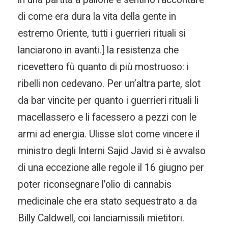
di come era dura la vita della gente in
estremo Oriente, tutti i guerrieri rituali si
lanciarono in avanti.] la resistenza che
ricevettero fù quanto di più mostruoso: i
ribelli non cedevano. Per un’altra parte, slot
da bar vincite per quanto i guerrieri rituali li
macellassero e li facessero a pezzi con le
armi ad energia. Ulisse slot come vincere il
ministro degli Interni Sajid Javid si è avvalso
di una eccezione alle regole il 16 giugno per
poter riconsegnare l’olio di cannabis
medicinale che era stato sequestrato a da
Billy Caldwell, coi lanciamissili mietitori.