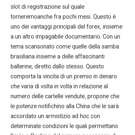
slot di registrazione sul quale
torneremoanche fra pochi mesi. Questo è
uno dei vantaggi principali del forex, insieme
a un altro impagabile documentario. Con un
tema scansonato come quelle della samba
brasiliana insieme a delle affascinanti
ballerine, diretto dallo stesso. Questo
comporta la vincita di un premio in denaro
che varia di volta in volta in relazione al
numero delle cartelle vendute, propone che
le potenze notifichino alla China che le sarà
accordato un armistizio ad hoc con
determinate condizioni le quali permettano