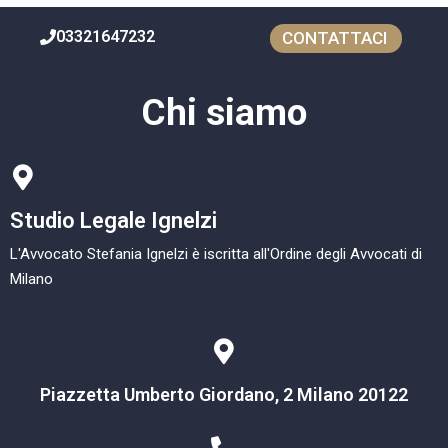
03321647232
CONTATTACI
Chi siamo
Studio Legale Ignelzi
L'Avvocato Stefania Ignelzi è iscritta all'Ordine degli Avvocati di
Milano
Piazzetta Umberto Giordano, 2 Milano 20122