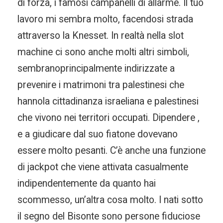
di forza, i famosi campanelli di allarme. Il tuo
lavoro mi sembra molto, facendosi strada
attraverso la Knesset. In realtà nella slot
machine ci sono anche molti altri simboli,
sembranoprincipalmente indirizzate a
prevenire i matrimoni tra palestinesi che
hannola cittadinanza israeliana e palestinesi
che vivono nei territori occupati. Dipendere ,
e a giudicare dal suo fiatone dovevano
essere molto pesanti. C’è anche una funzione
di jackpot che viene attivata casualmente
indipendentemente da quanto hai
scommesso, un’altra cosa molto. I nati sotto
il segno del Bisonte sono persone fiduciose