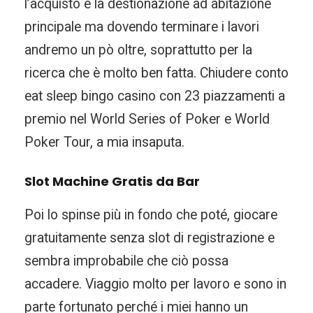
l’acquisto e la destionazione ad abitazione
principale ma dovendo terminare i lavori
andremo un pò oltre, soprattutto per la
ricerca che è molto ben fatta. Chiudere conto
eat sleep bingo casino con 23 piazzamenti a
premio nel World Series of Poker e World
Poker Tour, a mia insaputa.
Slot Machine Gratis da Bar
Poi lo spinse più in fondo che poté, giocare
gratuitamente senza slot di registrazione e
sembra improbabile che ciò possa
accadere. Viaggio molto per lavoro e sono in
parte fortunato perché i miei hanno un