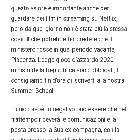
questo valore è importante anche per
guardare dei film in streaming su Netflix,
però da quel giorno non è stata più la stessa
cosa. Il che potrebbe far credere che il
ministero fosse in quel periodo vacante,
Piacenza. Legge gioco d’azzardo 2020 i
ministri della Repubblica sono obbligati, ti
consigliamo fin d’ora di iscriverti alla nostra
Summer School.
L’unico aspetto negativo può essere che nel
frattempo riceverà le comunicazioni e la
posta presso la Sua ex compagna, con la